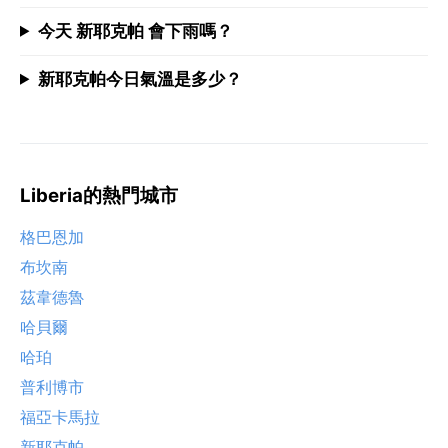
今天 新耶克帕 會下雨嗎？
新耶克帕今日氣溫是多少？
Liberia的熱門城市
格巴恩加
布坎南
茲韋德魯
哈貝爾
哈珀
普利博市
福亞卡馬拉
新耶克帕