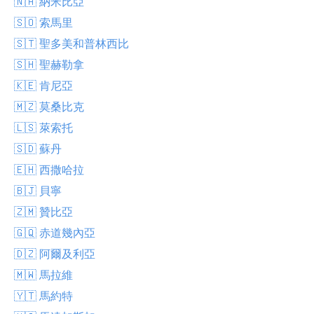
🇳🇦 納米比亞
🇸🇴 索馬里
🇸🇹 聖多美和普林西比
🇸🇭 聖赫勒拿
🇰🇪 肯尼亞
🇲🇿 莫桑比克
🇱🇸 萊索托
🇸🇩 蘇丹
🇪🇭 西撒哈拉
🇧🇯 貝寧
🇿🇲 贊比亞
🇬🇶 赤道幾內亞
🇩🇿 阿爾及利亞
🇲🇼 馬拉維
🇾🇹 馬約特