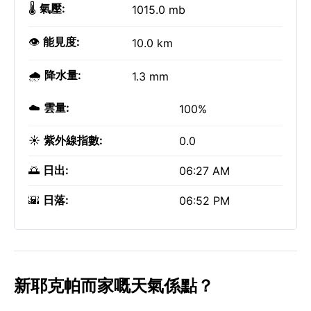
🌡️
氣壓:
1015.0 mb
👁️
能見度:
10.0 km
🌧️
降水量:
1.3 mm
☁️
雲量:
100%
☀️
紫外線指數:
0.0
🌅
日出:
06:27 AM
🌇
日落:
06:52 PM
新耶克帕而家嘅天氣係點？