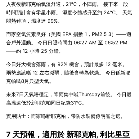
入夜後新耶克帕氣溫舒適，21°C，小陣雨。 接下來一段
時間預計會有零星小雨。 濕度令體感升至約 24°C。 天氣
悶熱難頂，濕度達 99%。
而家空氣質素良好（美國 EPA 指數 1，PM2.5 3）——適
合戶外運動。 今日日照時間由 06:27 AM 至 06:52 PM
——約 12 小時 25 分鐘。
今日好大機會落雨，有 92% 機會，預計最多 12 毫米。
雨勢應該喺 12 左右減弱，隨後會轉為乾燥。 今日係新耶
克帕嘅8月典型天氣。
未來7日天氣唔穩定，降雨集中喺Thursday前後。 今日最
高溫遠低於新耶克帕同日紀錄31°C。
實用貼士：而家喺新耶克帕，帶防水裝備係明智之選。
7 天預報，適用於 新耶克帕, 利比里亞