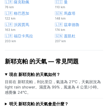
🇱🇷 薩克勒佩
🇨🇮 曼
76 km
110 km
🇱🇷 格巴恩加
🇬🇳 馬森塔
122 km
148 km
🇱🇷 沃因賈馬
🇱🇷 茲韋德魯
163 km
174 km
🇱🇷 福亞卡馬拉
🇬🇳 蓋凱杜
203 km
207 km
新耶克帕 的天氣 — 常見問題
現在 新耶克帕 的天氣如何？
目前在 新耶克帕，利比里亞，氣溫為 21°C，天氣狀況為
light rain shower。濕度為 99%，風速為 4 公里/小時。
感覺像 24°C。
明天 新耶克帕 的天氣會是什麼？