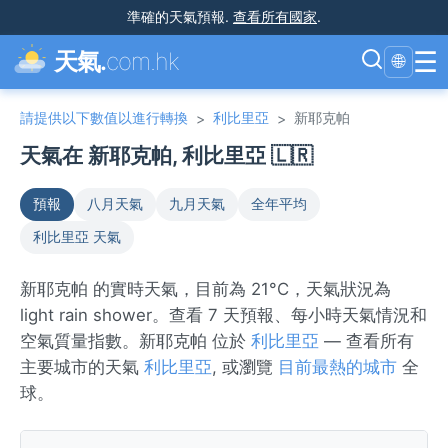
準確的天氣預報
.
查看所有國家
.
☰
天氣.
com.hk
🌐
請提供以下數值以進行轉換
利比里亞
新耶克帕
>
>
天氣在 新耶克帕, 利比里亞 🇱🇷
預報
八月天氣
九月天氣
全年平均
利比里亞 天氣
新耶克帕 的實時天氣，目前為 21°C，天氣狀況為
light rain shower。查看 7 天預報、每小時天氣情況和
空氣質量指數。新耶克帕 位於
利比里亞
— 查看所有
主要城市的天氣
利比里亞
, 或瀏覽
目前最熱的城市
全
球。