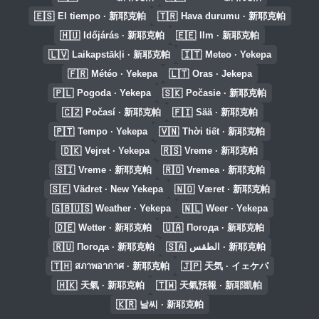
🇪🇸
🇹🇷
El tiempo · 新耶克帕
Hava durumu · 新耶克帕
🇭🇺
🇪🇪
Időjárás · 新耶克帕
Ilm · 新耶克帕
🇱🇻
🇮🇹
Laikapstākļi · 新耶克帕
Meteo · Yekepa
🇫🇷
🇱🇹
Météo · Yekepa
Oras · Jekepa
🇵🇱
🇸🇰
Pogoda · Yekepa
Počasie · 新耶克帕
🇨🇿
🇫🇮
Počasí · 新耶克帕
Sää · 新耶克帕
🇵🇹
🇻🇳
Tempo · Yekepa
Thời tiết · 新耶克帕
🇩🇰
🇷🇸
Vejret · Yekepa
Vreme · 新耶克帕
🇸🇮
🇷🇴
Vreme · 新耶克帕
Vremea · 新耶克帕
🇸🇪
🇳🇴
Vädret · New Yekepa
Været · 新耶克帕
🇬🇧🇺🇸
🇳🇱
Weather · Yekepa
Weer · Yekepa
🇩🇪
🇺🇦
Wetter · 新耶克帕
Погода · 新耶克帕
🇷🇺
🇸🇦
Погода · 新耶克帕
الطقس · 新耶克帕
🇹🇭
🇯🇵
สภาพอากาศ · 新耶克帕
天気 · イェケパ
🇭🇰
🇹🇼
天氣 · 新耶克帕
天氣預報 · 新耶凱帕
🇰🇷
날씨 · 新耶克帕