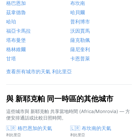
格巴恩加
布坎南
茲韋德魯
哈貝爾
哈珀
普利博市
福亞卡馬拉
沃因賈馬
塔布曼堡
薩克勒佩
格林維爾
薩尼奎利
甘塔
卡恩普萊
查看所有城市的天氣 利比里亞
與 新耶克帕 同一時區的其他城市
這些城市與 新耶克帕 共享當地時間 (Africa/Monrovia) — 方
便安排通話或比較日照時間。
🇱🇷 格巴恩加的天氣
🇱🇷 布坎南的天氣
利比里亞
利比里亞