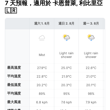
7 天預報，適用於 卡恩普萊, 利比里亞
🇱🇷
週六 1. 8月
週日 2. 8月
週一 3. 8月
週
Light rain
Light rain
P
Mist
shower
shower
最高溫度
27.9°C
25.0°C
22.6°C
平均溫度
22.8°C
21.9°C
21.0°C
最低溫度
20.2°C
20.3°C
20.1°C
平均濕度
89%
95%
98%
最大風速
6.8 kph
7.6 kph
7.9 kph