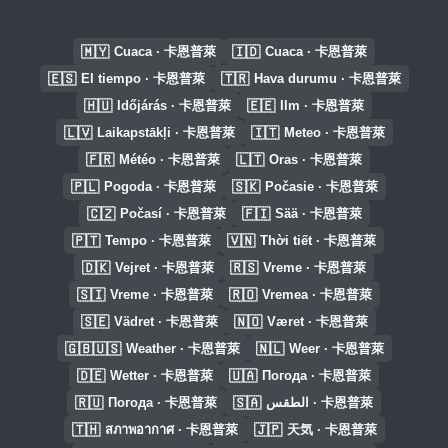
🇲🇾
🇮🇩
Cuaca · 卡恩普萊
Cuaca · 卡恩普萊
🇪🇸
🇹🇷
El tiempo · 卡恩普萊
Hava durumu · 卡恩普萊
🇭🇺
🇪🇪
Időjárás · 卡恩普萊
Ilm · 卡恩普萊
🇱🇻
🇮🇹
Laikapstākļi · 卡恩普萊
Meteo · 卡恩普萊
🇫🇷
🇱🇹
Météo · 卡恩普萊
Oras · 卡恩普萊
🇵🇱
🇸🇰
Pogoda · 卡恩普萊
Počasie · 卡恩普萊
🇨🇿
🇫🇮
Počasí · 卡恩普萊
Sää · 卡恩普萊
🇵🇹
🇻🇳
Tempo · 卡恩普萊
Thời tiết · 卡恩普萊
🇩🇰
🇷🇸
Vejret · 卡恩普萊
Vreme · 卡恩普萊
🇸🇮
🇷🇴
Vreme · 卡恩普萊
Vremea · 卡恩普萊
🇸🇪
🇳🇴
Vädret · 卡恩普萊
Været · 卡恩普萊
🇬🇧🇺🇸
🇳🇱
Weather · 卡恩普萊
Weer · 卡恩普萊
🇩🇪
🇺🇦
Wetter · 卡恩普萊
Погода · 卡恩普萊
🇷🇺
🇸🇦
Погода · 卡恩普萊
الطقس · 卡恩普萊
🇹🇭
🇯🇵
สภาพอากาศ · 卡恩普萊
天気 · 卡恩普萊