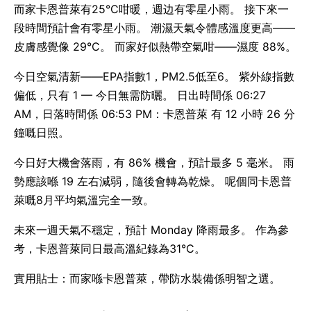
而家卡恩普萊有25°C咁暖，週边有零星小雨。 接下來一
段時間預計會有零星小雨。 潮濕天氣令體感溫度更高——
皮膚感覺像 29°C。 而家好似熱帶空氣咁——濕度 88%。
今日空氣清新——EPA指數1，PM2.5低至6。 紫外線指數
偏低，只有 1 — 今日無需防曬。 日出時間係 06:27
AM，日落時間係 06:53 PM：卡恩普萊 有 12 小時 26 分
鐘嘅日照。
今日好大機會落雨，有 86% 機會，預計最多 5 毫米。 雨
勢應該喺 19 左右減弱，隨後會轉為乾燥。 呢個同卡恩普
萊嘅8月平均氣溫完全一致。
未來一週天氣不穩定，預計 Monday 降雨最多。 作為參
考，卡恩普萊同日最高溫紀錄為31°C。
實用貼士：而家喺卡恩普萊，帶防水裝備係明智之選。