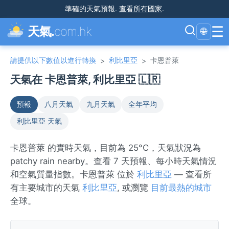
準確的天氣預報
.
查看所有國家
.
☰
天氣.
com.hk
🌐
請提供以下數值以進行轉換
利比里亞
卡恩普萊
>
>
天氣在 卡恩普萊, 利比里亞 🇱🇷
預報
八月天氣
九月天氣
全年平均
利比里亞 天氣
卡恩普萊 的實時天氣，目前為 25°C，天氣狀況為
patchy rain nearby。查看 7 天預報、每小時天氣情況
和空氣質量指數。卡恩普萊 位於
利比里亞
— 查看所
有主要城市的天氣
利比里亞
, 或瀏覽
目前最熱的城市
全球。