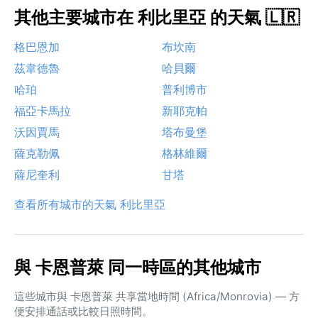
其他主要城市在 利比里亞 的天氣 🇱🇷
格巴恩加
布坎南
茲韋德魯
哈貝爾
哈珀
普利博市
福亞卡馬拉
新耶克帕
沃因賈馬
塔布曼堡
薩克勒佩
格林維爾
薩尼奎利
甘塔
查看所有城市的天氣 利比里亞
與 卡恩普萊 同一時區的其他城市
這些城市與 卡恩普萊 共享當地時間 (Africa/Monrovia) — 方
便安排通話或比較日照時間。