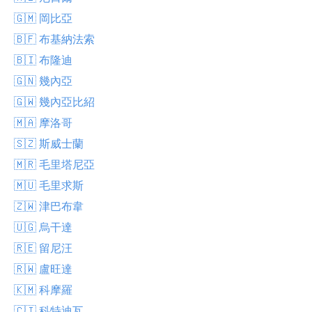
🇬🇲 岡比亞
🇧🇫 布基納法索
🇧🇮 布隆迪
🇬🇳 幾內亞
🇬🇼 幾內亞比紹
🇲🇦 摩洛哥
🇸🇿 斯威士蘭
🇲🇷 毛里塔尼亞
🇲🇺 毛里求斯
🇿🇼 津巴布韋
🇺🇬 烏干達
🇷🇪 留尼汪
🇷🇼 盧旺達
🇰🇲 科摩羅
🇨🇮 科特迪瓦