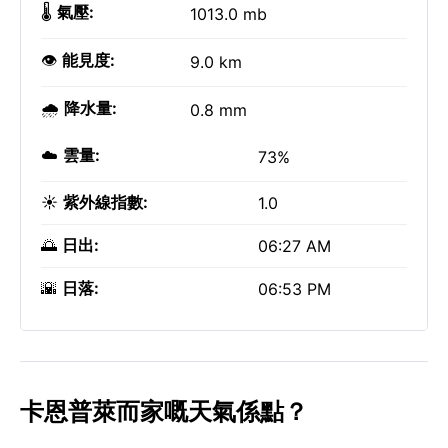
🌡️
氣壓:
1013.0 mb
👁️
能見度:
9.0 km
🌧️
降水量:
0.8 mm
☁️
雲量:
73%
☀️
紫外線指數:
1.0
🌅
日出:
06:27 AM
🌇
日落:
06:53 PM
卡恩普萊而家嘅天氣係點？