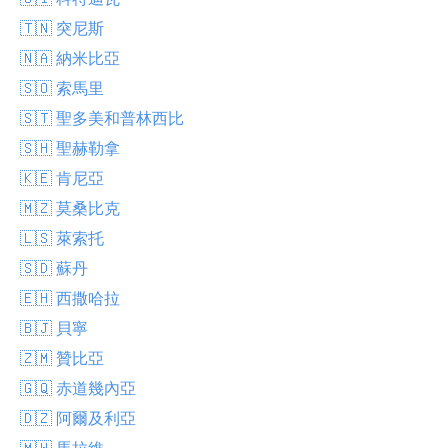
🇹🇳 突尼斯
🇳🇦 納米比亞
🇸🇴 索馬里
🇸🇹 聖多美和普林西比
🇸🇭 聖赫勒拿
🇰🇪 肯尼亞
🇲🇿 莫桑比克
🇱🇸 萊索托
🇸🇩 蘇丹
🇪🇭 西撒哈拉
🇧🇯 貝寧
🇿🇲 贊比亞
🇬🇶 赤道幾內亞
🇩🇿 阿爾及利亞
🇲🇼 馬拉維