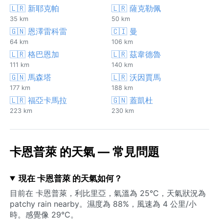
🇱🇷 新耶克帕
🇱🇷 薩克勒佩
35 km
50 km
🇬🇳 恩澤雷科雷
🇨🇮 曼
64 km
106 km
🇱🇷 格巴恩加
🇱🇷 茲韋德魯
111 km
140 km
🇬🇳 馬森塔
🇱🇷 沃因賈馬
177 km
188 km
🇱🇷 福亞卡馬拉
🇬🇳 蓋凱杜
223 km
230 km
卡恩普萊 的天氣 — 常見問題
現在 卡恩普萊 的天氣如何？
目前在 卡恩普萊，利比里亞，氣溫為 25°C，天氣狀況為
patchy rain nearby。濕度為 88%，風速為 4 公里/小
時。感覺像 29°C。