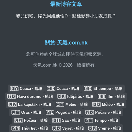
最新博客文章
嬰兒奶粉、陽光同維他命D：點樣影響小朋友成長？
關於 天氣.com.hk
您可信賴的全球城市即時天氣預報來源。
天氣.com.hk © 2026。版權所有。
🇲🇾
🇮🇩
🇪🇸
Cuaca · 哈珀
Cuaca · 哈珀
El tiempo · 哈珀
🇹🇷
🇭🇺
🇪🇪
Hava durumu · 哈珀
Időjárás · 哈珀
Ilm · 哈珀
🇱🇻
🇮🇹
🇫🇷
Laikapstākļi · 哈珀
Meteo · 哈珀
Météo · 哈珀
🇱🇹
🇵🇱
🇸🇰
Oras · 哈珀
Pogoda · 哈珀
Počasie · 哈珀
🇨🇿
🇫🇮
🇵🇹
Počasí · 哈珀
Sää · 哈珀
Tempo · 哈珀
🇻🇳
🇩🇰
🇷🇸
Thời tiết · 哈珀
Vejret · 哈珀
Vreme · 哈珀