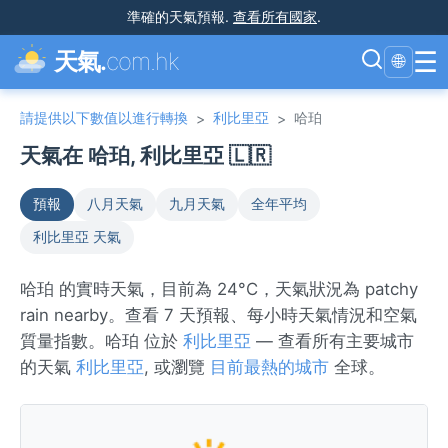
準確的天氣預報
.
查看所有國家
.
☰
天氣.
com.hk
🌐
請提供以下數值以進行轉換
利比里亞
哈珀
>
>
天氣在 哈珀, 利比里亞 🇱🇷
預報
八月天氣
九月天氣
全年平均
利比里亞 天氣
哈珀 的實時天氣，目前為 24°C，天氣狀況為 patchy
rain nearby。查看 7 天預報、每小時天氣情況和空氣
質量指數。哈珀 位於
利比里亞
— 查看所有主要城市
的天氣
利比里亞
, 或瀏覽
目前最熱的城市
全球。