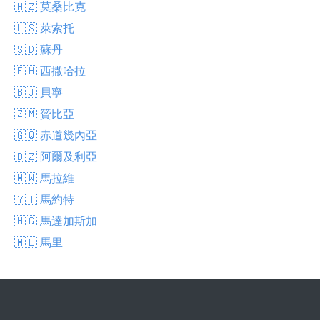
🇲🇿 莫桑比克
🇱🇸 萊索托
🇸🇩 蘇丹
🇪🇭 西撒哈拉
🇧🇯 貝寧
🇿🇲 贊比亞
🇬🇶 赤道幾內亞
🇩🇿 阿爾及利亞
🇲🇼 馬拉維
🇾🇹 馬約特
🇲🇬 馬達加斯加
🇲🇱 馬里