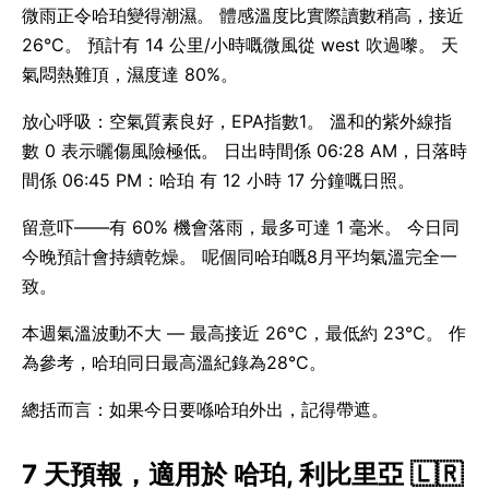
微雨正令哈珀變得潮濕。 體感溫度比實際讀數稍高，接近
26°C。 預計有 14 公里/小時嘅微風從 west 吹過嚟。 天
氣悶熱難頂，濕度達 80%。
放心呼吸：空氣質素良好，EPA指數1。 溫和的紫外線指
數 0 表示曬傷風險極低。 日出時間係 06:28 AM，日落時
間係 06:45 PM：哈珀 有 12 小時 17 分鐘嘅日照。
留意吓——有 60% 機會落雨，最多可達 1 毫米。 今日同
今晚預計會持續乾燥。 呢個同哈珀嘅8月平均氣溫完全一
致。
本週氣溫波動不大 — 最高接近 26°C，最低約 23°C。 作
為參考，哈珀同日最高溫紀錄為28°C。
總括而言：如果今日要喺哈珀外出，記得帶遮。
7 天預報，適用於 哈珀, 利比里亞 🇱🇷