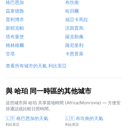
格巴恩加
布坎南
茲韋德魯
哈貝爾
普利博市
福亞卡馬拉
新耶克帕
沃因賈馬
塔布曼堡
薩克勒佩
格林維爾
薩尼奎利
甘塔
卡恩普萊
查看所有城市的天氣 利比里亞
與 哈珀 同一時區的其他城市
這些城市與 哈珀 共享當地時間 (Africa/Monrovia) — 方便安
排通話或比較日照時間。
🇱🇷 格巴恩加的天氣
🇱🇷 布坎南的天氣
利比里亞
利比里亞