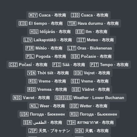
🇲🇾
🇮🇩
Cuaca · 布坎南
Cuaca · 布坎南
🇪🇸
🇹🇷
El tiempo · 布坎南
Hava durumu · 布坎南
🇭🇺
🇪🇪
Időjárás · 布坎南
Ilm · 布坎南
🇱🇻
🇮🇹
Laikapstākļi · 布坎南
Meteo · 布坎南
🇫🇷
🇱🇹
Météo · 布坎南
Oras · Biukenenas
🇵🇱
🇸🇰
Pogoda · 布坎南
Počasie · 布坎南
🇨🇿
🇫🇮
🇵🇹
Počasí · 布坎南
Sää · 布坎南
Tempo · 布坎南
🇻🇳
🇩🇰
Thời tiết · 布坎南
Vejret · 布坎南
🇷🇸
🇸🇮
Vreme · 布坎南
Vreme · 布坎南
🇷🇴
🇸🇪
Vremea · 布坎南
Vädret · 布坎南
🇳🇴
🇬🇧🇺🇸
Været · 布坎南
Weather · Lower Buchanan
🇳🇱
🇩🇪
Weer · 布坎南
Wetter · 布坎南
🇺🇦
🇷🇺
Погода · Бюкенен
Погода · Бьюкенен
🇸🇦
🇹🇭
الطقس · 布坎南
สภาพอากาศ · 布坎南
🇯🇵
🇭🇰
天気 · ブキャナン
天氣 · 布坎南