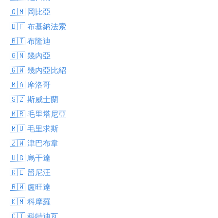
🇬🇲 岡比亞
🇧🇫 布基納法索
🇧🇮 布隆迪
🇬🇳 幾內亞
🇬🇼 幾內亞比紹
🇲🇦 摩洛哥
🇸🇿 斯威士蘭
🇲🇷 毛里塔尼亞
🇲🇺 毛里求斯
🇿🇼 津巴布韋
🇺🇬 烏干達
🇷🇪 留尼汪
🇷🇼 盧旺達
🇰🇲 科摩羅
🇨🇮 科特迪瓦