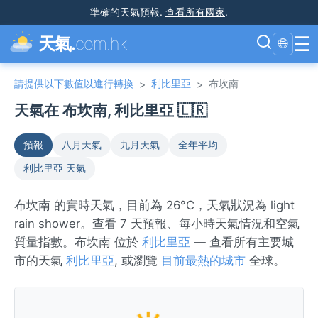
準確的天氣預報
.
查看所有國家
.
☰
天氣.
com.hk
🌐
請提供以下數值以進行轉換
利比里亞
布坎南
>
>
天氣在 布坎南, 利比里亞 🇱🇷
預報
八月天氣
九月天氣
全年平均
利比里亞 天氣
布坎南 的實時天氣，目前為 26°C，天氣狀況為 light
rain shower。查看 7 天預報、每小時天氣情況和空氣
質量指數。布坎南 位於
利比里亞
— 查看所有主要城
市的天氣
利比里亞
, 或瀏覽
目前最熱的城市
全球。