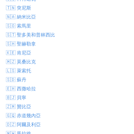
🇹🇳 突尼斯
🇳🇦 納米比亞
🇸🇴 索馬里
🇸🇹 聖多美和普林西比
🇸🇭 聖赫勒拿
🇰🇪 肯尼亞
🇲🇿 莫桑比克
🇱🇸 萊索托
🇸🇩 蘇丹
🇪🇭 西撒哈拉
🇧🇯 貝寧
🇿🇲 贊比亞
🇬🇶 赤道幾內亞
🇩🇿 阿爾及利亞
🇲🇼 馬拉維