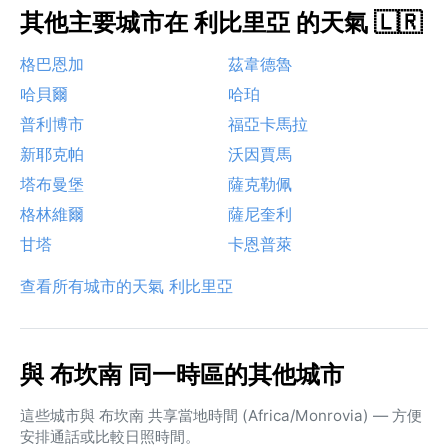
其他主要城市在 利比里亞 的天氣 🇱🇷
格巴恩加
茲韋德魯
哈貝爾
哈珀
普利博市
福亞卡馬拉
新耶克帕
沃因賈馬
塔布曼堡
薩克勒佩
格林維爾
薩尼奎利
甘塔
卡恩普萊
查看所有城市的天氣 利比里亞
與 布坎南 同一時區的其他城市
這些城市與 布坎南 共享當地時間 (Africa/Monrovia) — 方便
安排通話或比較日照時間。