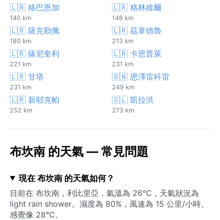
🇱🇷 格巴恩加
🇱🇷 格林維爾
140 km
148 km
🇱🇷 薩克勒佩
🇱🇷 茲韋德魯
180 km
213 km
🇱🇷 薩尼奎利
🇱🇷 卡恩普萊
221 km
231 km
🇱🇷 甘塔
🇬🇳 恩澤雷科雷
231 km
249 km
🇱🇷 新耶克帕
🇸🇱 凱拉洪
252 km
273 km
布坎南 的天氣 — 常見問題
現在 布坎南 的天氣如何？
目前在 布坎南，利比里亞，氣溫為 26°C，天氣狀況為
light rain shower。濕度為 80%，風速為 15 公里/小時。
感覺像 28°C。