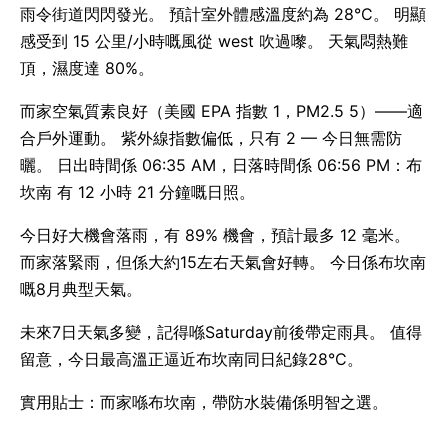
雨令街道閃閃發光。 預計室外體感溫度約為 28°C。 明顯
感受到 15 公里/小時嘅風從 west 吹過嚟。 天氣悶熱難
頂，濕度達 80%。
而家空氣質素良好（美國 EPA 指數 1，PM2.5 5）——適
合戶外運動。 紫外線指數偏低，只有 2 — 今日無需防
曬。 日出時間係 06:35 AM，日落時間係 06:56 PM：布
坎南 有 12 小時 21 分鐘嘅日照。
今日好大機會落雨，有 89% 機會，預計最多 12 毫米。
而家落緊雨，但係大約15左右天氣會好轉。 今日係布坎南
嘅8月典型天氣。
未來7日天氣多變，記得喺Saturday前後帶定雨具。 值得
留意，今日最高溫正逼近布坎南同日紀錄28°C。
實用貼士：而家喺布坎南，帶防水裝備係明智之選。