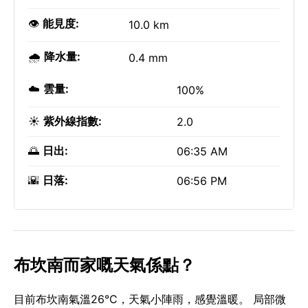
👁️
能見度:
10.0 km
🌧️
降水量:
0.4 mm
☁️
雲量:
100%
☀️
紫外線指數:
2.0
🌅
日出:
06:35 AM
🌇
日落:
06:56 PM
布坎南而家嘅天氣係點？
目前布坎南氣溫26°C，天氣小陣雨，感覺溫暖。 局部微