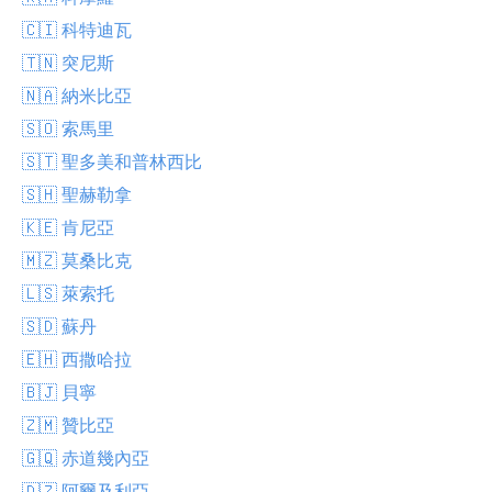
🇨🇮 科特迪瓦
🇹🇳 突尼斯
🇳🇦 納米比亞
🇸🇴 索馬里
🇸🇹 聖多美和普林西比
🇸🇭 聖赫勒拿
🇰🇪 肯尼亞
🇲🇿 莫桑比克
🇱🇸 萊索托
🇸🇩 蘇丹
🇪🇭 西撒哈拉
🇧🇯 貝寧
🇿🇲 贊比亞
🇬🇶 赤道幾內亞
🇩🇿 阿爾及利亞