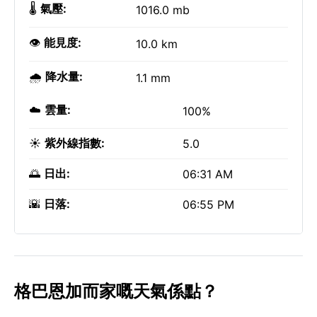
🌡️
氣壓:
1016.0 mb
👁️
能見度:
10.0 km
🌧️
降水量:
1.1 mm
☁️
雲量:
100%
☀️
紫外線指數:
5.0
🌅
日出:
06:31 AM
🌇
日落:
06:55 PM
格巴恩加而家嘅天氣係點？