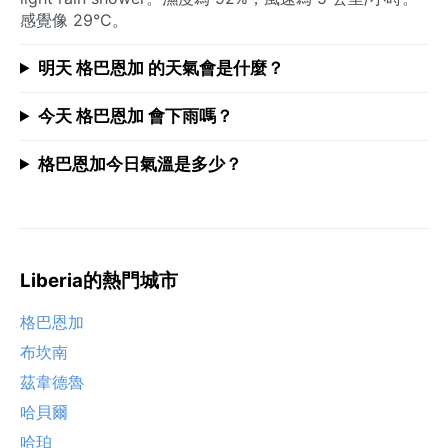
感覺像 29°C。
明天 格巴恩加 的天氣會是什麼？
今天 格巴恩加 會下雨嗎？
格巴恩加今日氣溫是多少？
Liberia的熱門城市
格巴恩加
布坎南
茲韋德魯
哈貝爾
哈珀