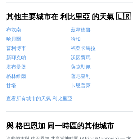
其他主要城市在 利比里亞 的天氣 🇱🇷
布坎南
茲韋德魯
哈貝爾
哈珀
普利博市
福亞卡馬拉
新耶克帕
沃因賈馬
塔布曼堡
薩克勒佩
格林維爾
薩尼奎利
甘塔
卡恩普萊
查看所有城市的天氣 利比里亞
與 格巴恩加 同一時區的其他城市
這些城市與 格巴恩加 共享當地時間 (Africa/Monrovia) — 方