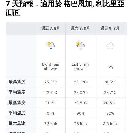
7 天預報，適用於 格巴恩加, 利比里亞
🇱🇷
週五 7. 8月
週六 8. 8月
週日 9. 8月
週
Light rain
Light rain
Fog
shower
shower
最高溫度
25.3°C
25.0°C
28.5°C
平均溫度
22.7°C
22.0°C
22.7°C
最低溫度
21.1°C
20.5°C
20.5°C
平均濕度
97%
96%
92%
最大風速
7.2 kph
7.6 kph
8.3 kph