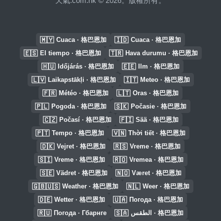
天氣.com.hk © 2026。版權所有。
🇲🇾
🇮🇩
Cuaca · 格巴恩加
Cuaca · 格巴恩加
🇪🇸
🇹🇷
El tiempo · 格巴恩加
Hava durumu · 格巴恩加
🇭🇺
🇪🇪
Időjárás · 格巴恩加
Ilm · 格巴恩加
🇱🇻
🇮🇹
Laikapstākļi · 格巴恩加
Meteo · 格巴恩加
🇫🇷
🇱🇹
Météo · 格巴恩加
Oras · 格巴恩加
🇵🇱
🇸🇰
Pogoda · 格巴恩加
Počasie · 格巴恩加
🇨🇿
🇫🇮
Počasí · 格巴恩加
Sää · 格巴恩加
🇵🇹
🇻🇳
Tempo · 格巴恩加
Thời tiết · 格巴恩加
🇩🇰
🇷🇸
Vejret · 格巴恩加
Vreme · 格巴恩加
🇸🇮
🇷🇴
Vreme · 格巴恩加
Vremea · 格巴恩加
🇸🇪
🇳🇴
Vädret · 格巴恩加
Været · 格巴恩加
🇬🇧🇺🇸
🇳🇱
Weather · 格巴恩加
Weer · 格巴恩加
🇩🇪
🇺🇦
Wetter · 格巴恩加
Погода · 格巴恩加
🇷🇺
🇸🇦
Погода · Гбарнге
الطقس · 格巴恩加