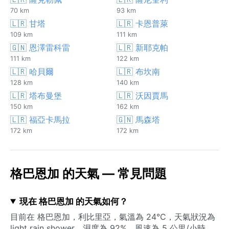
70 km
93 km
🇱🇷 甘塔
🇱🇷 卡恩普萊
109 km
111 km
🇬🇳 恩澤雷科雷
🇱🇷 新耶克帕
111 km
122 km
🇱🇷 哈貝爾
🇱🇷 布坎南
128 km
140 km
🇱🇷 塔布曼堡
🇱🇷 沃因賈馬
150 km
162 km
🇱🇷 福亞卡馬拉
🇬🇳 馬森塔
172 km
172 km
格巴恩加 的天氣 — 常見問題
現在 格巴恩加 的天氣如何？
目前在 格巴恩加，利比里亞，氣溫為 24°C，天氣狀況為
light rain shower。濕度為 92%，風速為 5 公里/小時。