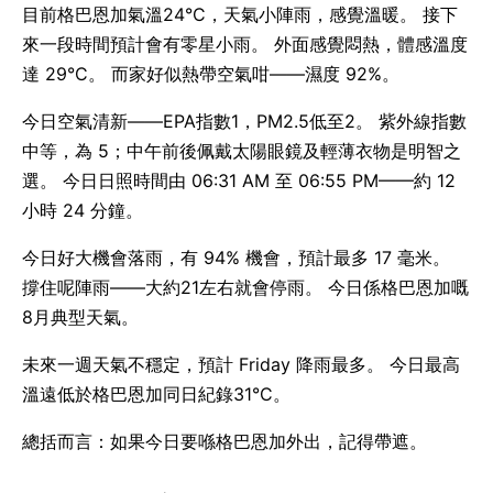
目前格巴恩加氣溫24°C，天氣小陣雨，感覺溫暖。 接下
來一段時間預計會有零星小雨。 外面感覺悶熱，體感溫度
達 29°C。 而家好似熱帶空氣咁——濕度 92%。
今日空氣清新——EPA指數1，PM2.5低至2。 紫外線指數
中等，為 5；中午前後佩戴太陽眼鏡及輕薄衣物是明智之
選。 今日日照時間由 06:31 AM 至 06:55 PM——約 12
小時 24 分鐘。
今日好大機會落雨，有 94% 機會，預計最多 17 毫米。
撐住呢陣雨——大約21左右就會停雨。 今日係格巴恩加嘅
8月典型天氣。
未來一週天氣不穩定，預計 Friday 降雨最多。 今日最高
溫遠低於格巴恩加同日紀錄31°C。
總括而言：如果今日要喺格巴恩加外出，記得帶遮。