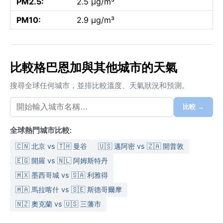
PM2.5:
2.5 µg/m³
PM10:
2.9 µg/m³
比較格巴恩加與其他城市的天氣
搜尋全球任何城市，並排比較溫度、天氣狀況和預測。
比較 →
全球熱門城市比較:
🇨🇳 北京 vs 🇹🇭 曼谷
🇺🇸 邁阿密 vs 🇿🇦 開普敦
🇪🇬 開羅 vs 🇳🇱 阿姆斯特丹
🇲🇽 墨西哥城 vs 🇸🇦 利雅得
🇲🇦 馬拉喀什 vs 🇸🇪 斯德哥爾摩
🇳🇿 奧克蘭 vs 🇺🇸 三藩市