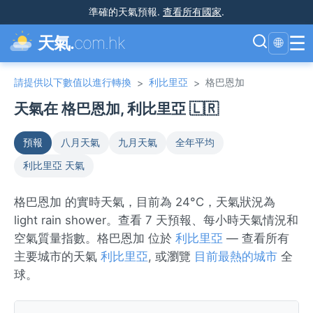
準確的天氣預報
.
查看所有國家
.
☰
天氣.
com.hk
🌐
請提供以下數值以進行轉換
利比里亞
格巴恩加
>
>
天氣在 格巴恩加, 利比里亞 🇱🇷
預報
八月天氣
九月天氣
全年平均
利比里亞 天氣
格巴恩加 的實時天氣，目前為 24°C，天氣狀況為
light rain shower。查看 7 天預報、每小時天氣情況和
空氣質量指數。格巴恩加 位於
利比里亞
— 查看所有
主要城市的天氣
利比里亞
, 或瀏覽
目前最熱的城市
全
球。