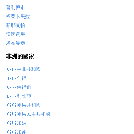
普利博市
福亞卡馬拉
新耶克帕
沃因賈馬
塔布曼堡
非洲的國家
🇨🇫 中非共和國
🇹🇩 乍得
🇨🇻 佛得角
🇱🇾 利比亞
🇨🇬 剛果共和國
🇨🇩 剛果民主共和國
🇬🇭 加納
🇬🇦 加蓬