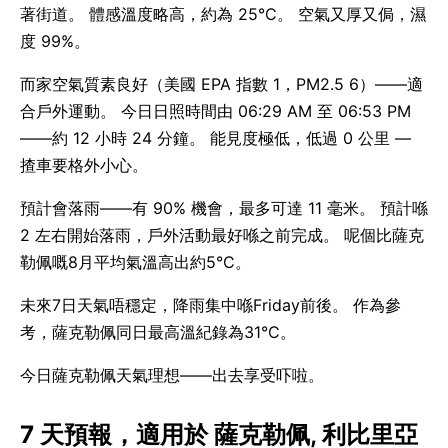
著街道。 體感溫度略高，約為 25°C。 空氣又厚又侷，濕
度 99%。
而家空氣質素良好（美國 EPA 指數 1，PM2.5 6）——適
合戶外運動。 今日日照時間由 06:29 AM 至 06:53 PM
——約 12 小時 24 分鐘。 能見度極低，低過 0 公里 —
揸車要格外小心。
預計會落雨——有 90% 機會，最多可達 11 毫米。 預計喺
2 左右開始落雨，戶外活動最好喺之前完成。 呢個比薩克
勒佩嘅8月平均氣溫高出約5°C。
未來7日天氣唔穩定，降雨集中喺Friday前後。 作為參
考，薩克勒佩同日最高溫紀錄為31°C。
今日薩克勒佩天氣理想——出去享受吓啦。
7 天預報，適用於 薩克勒佩, 利比里亞