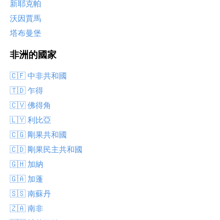
新耶克帕
沃因賈馬
塔布曼堡
非洲的國家
🇨🇫 中非共和國
🇹🇩 乍得
🇨🇻 佛得角
🇱🇾 利比亞
🇨🇬 剛果共和國
🇨🇩 剛果民主共和國
🇬🇭 加納
🇬🇦 加蓬
🇸🇸 南蘇丹
🇿🇦 南非