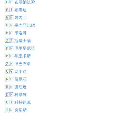
🇧🇫 布基納法索
🇧🇮 布隆迪
🇬🇳 幾內亞
🇬🇼 幾內亞比紹
🇲🇦 摩洛哥
🇸🇿 斯威士蘭
🇲🇷 毛里塔尼亞
🇲🇺 毛里求斯
🇿🇼 津巴布韋
🇺🇬 烏干達
🇷🇪 留尼汪
🇷🇼 盧旺達
🇰🇲 科摩羅
🇨🇮 科特迪瓦
🇹🇳 突尼斯