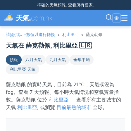
準確的天氣預報
.
查看所有國家
.
☰
天氣.
com.hk
🌐
請提供以下數值以進行轉換
利比里亞
薩克勒佩
>
>
天氣在 薩克勒佩, 利比里亞 🇱🇷
預報
八月天氣
九月天氣
全年平均
利比里亞 天氣
薩克勒佩 的實時天氣，目前為 21°C，天氣狀況為
fog。查看 7 天預報、每小時天氣情況和空氣質量指
數。薩克勒佩 位於
利比里亞
— 查看所有主要城市的
天氣
利比里亞
, 或瀏覽
目前最熱的城市
全球。