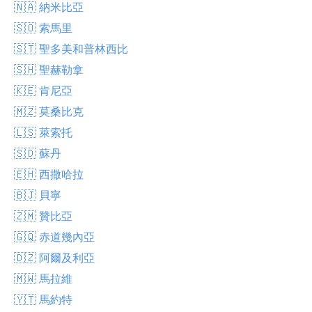
🇳🇦 納米比亞
🇸🇴 索馬里
🇸🇹 聖多美和普林西比
🇸🇭 聖赫勒拿
🇰🇪 肯尼亞
🇲🇿 莫桑比克
🇱🇸 萊索托
🇸🇩 蘇丹
🇪🇭 西撒哈拉
🇧🇯 貝寧
🇿🇲 贊比亞
🇬🇶 赤道幾內亞
🇩🇿 阿爾及利亞
🇲🇼 馬拉維
🇾🇹 馬約特