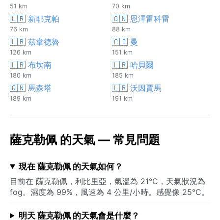
51 km
70 km
🇱🇷 新耶克帕
🇬🇳 恩澤雷科雷
76 km
88 km
🇱🇷 茲韋德魯
🇨🇮 曼
126 km
151 km
🇱🇷 布坎南
🇱🇷 哈貝爾
180 km
185 km
🇬🇳 馬森塔
🇱🇷 沃因賈馬
189 km
191 km
薩克勒佩 的天氣 — 常見問題
現在 薩克勒佩 的天氣如何？
目前在 薩克勒佩，利比里亞，氣溫為 21°C，天氣狀況為
fog。濕度為 99%，風速為 4 公里/小時。感覺像 25°C。
明天 薩克勒佩 的天氣會是什麼？