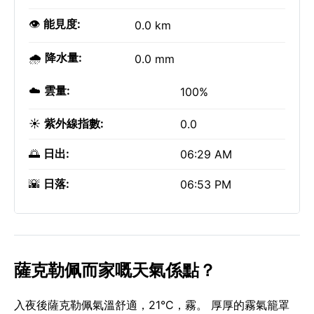
👁️
能見度:
0.0 km
🌧️
降水量:
0.0 mm
☁️
雲量:
100%
☀️
紫外線指數:
0.0
🌅
日出:
06:29 AM
🌇
日落:
06:53 PM
薩克勒佩而家嘅天氣係點？
入夜後薩克勒佩氣溫舒適，21°C，霧。 厚厚的霧氣籠罩