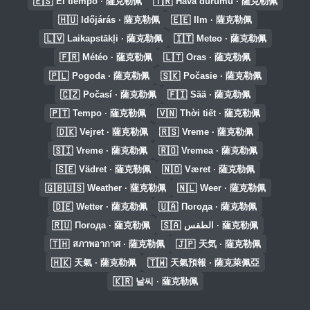
🇪🇸
🇹🇷
El tiempo · 薩克勒佩
Hava durumu · 薩克勒佩
🇭🇺
🇪🇪
Időjárás · 薩克勒佩
Ilm · 薩克勒佩
🇱🇻
🇮🇹
Laikapstākļi · 薩克勒佩
Meteo · 薩克勒佩
🇫🇷
🇱🇹
Météo · 薩克勒佩
Oras · 薩克勒佩
🇵🇱
🇸🇰
Pogoda · 薩克勒佩
Počasie · 薩克勒佩
🇨🇿
🇫🇮
Počasí · 薩克勒佩
Sää · 薩克勒佩
🇵🇹
🇻🇳
Tempo · 薩克勒佩
Thời tiết · 薩克勒佩
🇩🇰
🇷🇸
Vejret · 薩克勒佩
Vreme · 薩克勒佩
🇸🇮
🇷🇴
Vreme · 薩克勒佩
Vremea · 薩克勒佩
🇸🇪
🇳🇴
Vädret · 薩克勒佩
Været · 薩克勒佩
🇬🇧🇺🇸
🇳🇱
Weather · 薩克勒佩
Weer · 薩克勒佩
🇩🇪
🇺🇦
Wetter · 薩克勒佩
Погода · 薩克勒佩
🇷🇺
🇸🇦
Погода · 薩克勒佩
الطقس · 薩克勒佩
🇹🇭
🇯🇵
สภาพอากาศ · 薩克勒佩
天気 · 薩克勒佩
🇭🇰
🇹🇼
天氣 · 薩克勒佩
天氣預報 · 薩克萊佩亞
🇰🇷
날씨 · 薩克勒佩