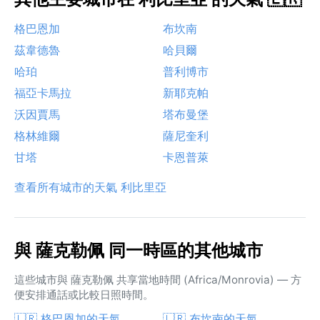
格巴恩加
布坎南
茲韋德魯
哈貝爾
哈珀
普利博市
福亞卡馬拉
新耶克帕
沃因賈馬
塔布曼堡
格林維爾
薩尼奎利
甘塔
卡恩普萊
查看所有城市的天氣 利比里亞
與 薩克勒佩 同一時區的其他城市
這些城市與 薩克勒佩 共享當地時間 (Africa/Monrovia) — 方
便安排通話或比較日照時間。
🇱🇷 格巴恩加的天氣
🇱🇷 布坎南的天氣