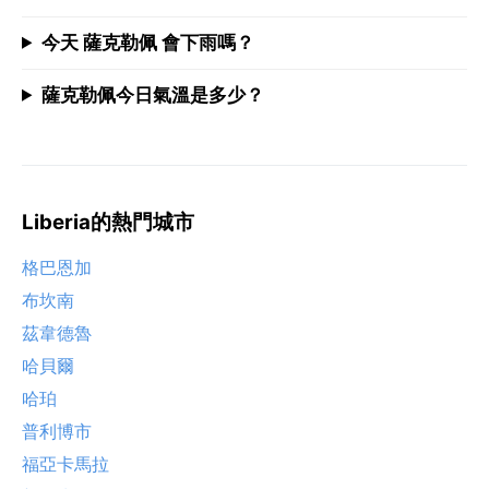
今天 薩克勒佩 會下雨嗎？
薩克勒佩今日氣溫是多少？
Liberia的熱門城市
格巴恩加
布坎南
茲韋德魯
哈貝爾
哈珀
普利博市
福亞卡馬拉