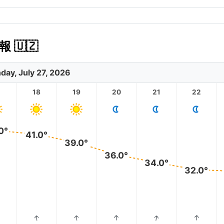
🇺🇿
day, July 27, 2026
18
19
20
21
22
0°
41.0°
39.0°
36.0°
34.0°
32.0°
↑
↑
↑
↑
↑