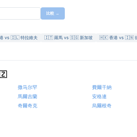
比較 →
香港 vs 🇮🇱 特拉維夫
🇮🇹 羅馬 vs 🇸🇬 新加坡
🇭🇰 香港 vs 🇮🇳
🇿
撒马尔罕
費爾干納
馬爾吉蘭
安格連
奇爾奇克
烏爾根奇