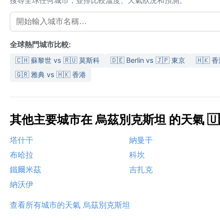
搜尋全球任何城市，並排比較溫度、天氣狀況和預測。
全球熱門城市比較:
🇨🇭 蘇黎世 vs 🇷🇺 莫斯科
🇩🇪 Berlin vs 🇯🇵 東京
🇭🇰 
🇬🇷 雅典 vs 🇭🇰 香港
其他主要城市在 烏茲別克斯坦 的天氣 🇺
塔什干
納曼干
布哈拉
科坎
鐵爾米茲
吉扎克
納沃伊
查看所有城市的天氣 烏茲別克斯坦