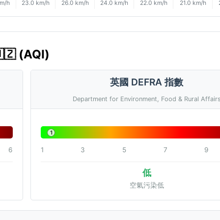
km/h
23.0 km/h
26.0 km/h
24.0 km/h
22.0 km/h
21.0 km/h
 (AQI)
英國 DEFRA 指數
Department for Environment, Food & Rural Affair
1
6
1
3
5
7
9
低
空氣污染低