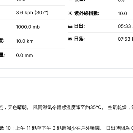
3.6 kph (307°)
☀️
紫外線指數:
10.0
🌅
日出:
05:33
1000.0 mb
🌇
日落:
07:53
度:
10.0 km
量:
0.0 mm
普照，天色晴朗。 風同濕氣令體感溫度降至約35°C。 空氣乾燥
0：上午 11 點至下午 3 點應減少在戶外曝曬。 日出時間為 05