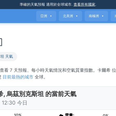
準確的天氣預報
適用於全球城市
.
查看所有國家
.
亞洲
北美洲
南極洲
▼
▼
▼

坦 天氣
y。查看 7 天預報、每小時天氣情況和空氣質量指數。卡爾希 
覽
目前最熱的城市
全球。
希, 烏茲別克斯坦 的當前天氣
12:30 今日
10%
☁️
雲量:
0%