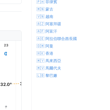
🇵🇭 菲律賓
🇲🇳 蒙古
🇻🇳 越南
🇦🇿 阿塞拜疆
🇦🇫 阿富汗
🇦🇪 阿拉伯聯合酋長國
23
1
2
3
4
🇴🇲 阿曼
🇭🇰 香港
🇲🇾 馬來西亞
🇲🇻 馬爾代夫
🇱🇧 黎巴嫩
32.0°
32.0°
32.0°
31.0°
30.0°
29.0°
↑
↑
↑
↑
↑
↑