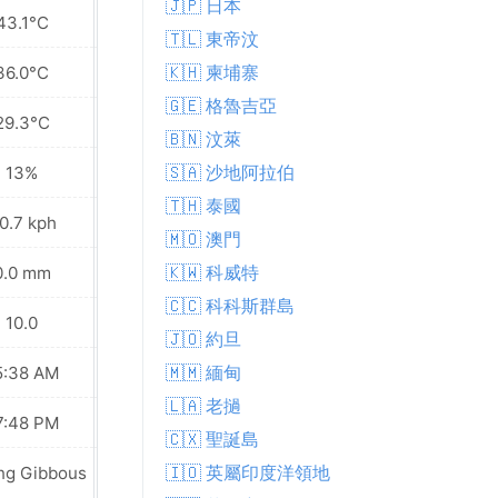
🇯🇵 日本
43.1°C
41.7°C
🇹🇱 東帝汶
🇰🇭 柬埔寨
36.0°C
35.5°C
🇬🇪 格魯吉亞
29.3°C
30.9°C
🇧🇳 汶萊
🇸🇦 沙地阿拉伯
13%
14%
🇹🇭 泰國
0.7 kph
40.0 kph
🇲🇴 澳門
🇰🇼 科威特
0.0 mm
0.0 mm
🇨🇨 科科斯群島
10.0
10.0
🇯🇴 約旦
🇲🇲 緬甸
5:38 AM
05:38 AM
🇱🇦 老撾
7:48 PM
07:47 PM
🇨🇽 聖誕島
🇮🇴 英屬印度洋領地
ng Gibbous
Waning Gibbous