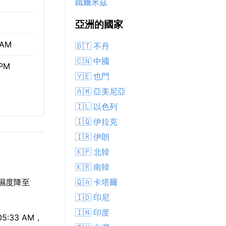
鐵爾米茲
亞洲的國家
 AM
🇧🇹 不丹
🇨🇳 中國
 PM
🇾🇪 也門
🇦🇲 亞美尼亞
🇮🇱 以色列
🇮🇶 伊拉克
🇮🇷 伊朗
🇰🇵 北韓
🇰🇷 南韓
🇶🇦 卡塔爾
，濕度降至
🇮🇩 印尼
🇮🇳 印度
:33 AM，