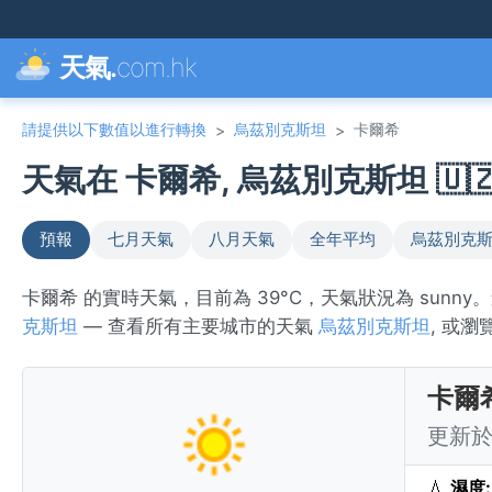
天氣.
com.hk
請提供以下數值以進行轉換
烏茲別克斯坦
卡爾希
>
>
天氣在 卡爾希, 烏茲別克斯坦 🇺
預報
七月天氣
八月天氣
全年平均
烏茲別克斯
卡爾希 的實時天氣，目前為 39°C，天氣狀況為 sunn
克斯坦
— 查看所有主要城市的天氣
烏茲別克斯坦
, 或瀏
卡爾
更新於 
💧
濕度: