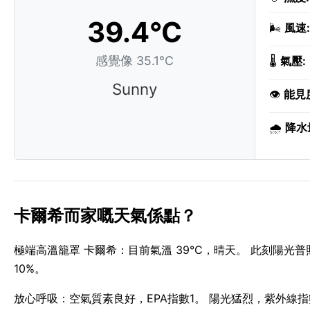
39.4°C
🌬️
風速:
感覺像 35.1°C
🌡️
氣壓:
Sunny
👁️
能見
🌧️
降水
卡爾希而家嘅天氣係點？
極端高溫籠罩 卡爾希：目前氣溫 39°C，晴天。 此刻陽光
10%。
放心呼吸：空氣質素良好，EPA指數1。 陽光猛烈，紫外線指數 1