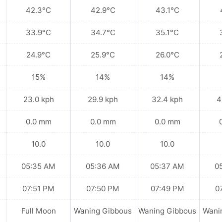
42.3°C
42.9°C
43.1°C
33.9°C
34.7°C
35.1°C
24.9°C
25.9°C
26.0°C
15%
14%
14%
23.0 kph
29.9 kph
32.4 kph
4
0.0 mm
0.0 mm
0.0 mm
10.0
10.0
10.0
05:35 AM
05:36 AM
05:37 AM
0
07:51 PM
07:50 PM
07:49 PM
0
Full Moon
Waning Gibbous
Waning Gibbous
Wani