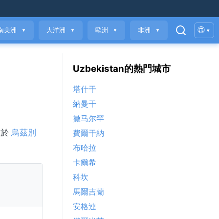
🌐
南美洲
大洋洲
歐洲
非洲
▾
▼
▼
▼
▼
Uzbekistan的熱門城市
塔什干
納曼干
撒马尔罕
位於
烏茲別
費爾干納
布哈拉
卡爾希
科坎
馬爾吉蘭
安格連