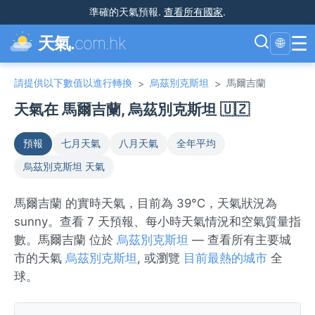
準確的天氣預報
.
查看所有國家
.
☰
天氣.
com.hk
🌐
請提供以下數值以進行轉換
烏茲別克斯坦
馬爾吉蘭
>
>
天氣在 馬爾吉蘭, 烏茲別克斯坦 🇺🇿
預報
七月天氣
八月天氣
全年平均
烏茲別克斯坦 天氣
馬爾吉蘭 的實時天氣，目前為 39°C，天氣狀況為
sunny。查看 7 天預報、每小時天氣情況和空氣質量指
數。馬爾吉蘭 位於
烏茲別克斯坦
— 查看所有主要城
市的天氣
烏茲別克斯坦
, 或瀏覽
目前最熱的城市
全
球。