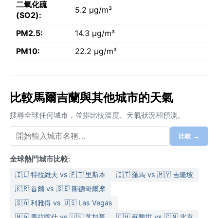
二氧化硫
5.2 µg/m³
(SO2):
PM2.5:
14.3 µg/m³
PM10:
22.2 µg/m³
比較馬爾吉蘭與其他城市的天氣
搜尋全球任何城市，並排比較溫度、天氣狀況和預測。
比較 →
全球熱門城市比較:
🇮🇱 特拉維夫 vs 🇵🇹 里斯本
🇮🇹 羅馬 vs 🇲🇾 吉隆坡
🇰🇷 首爾 vs 🇸🇪 斯德哥爾摩
🇸🇦 利雅得 vs 🇺🇸 Las Vegas
🇲🇦 馬拉喀什 vs 🇺🇸 芝加哥
🇨🇭 蘇黎世 vs 🇨🇳 北京