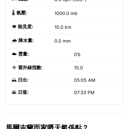
🌡️
氣壓:
1000.0 mb
👁️
能見度:
10.0 km
🌧️
降水量:
0.0 mm
☁️
雲量:
0%
☀️
紫外線指數:
10.0
🌅
日出:
05:05 AM
🌇
日落:
07:33 PM
馬爾吉蘭而家嘅天氣係點？