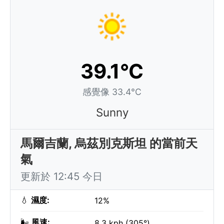
39.1°C
感覺像 33.4°C
Sunny
馬爾吉蘭, 烏茲別克斯坦 的當前天
氣
更新於 12:45 今日
💧
濕度:
12%
🌬️
風速:
8.3 kph (305°)