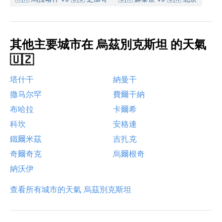
其他主要城市在 烏茲別克斯坦 的天氣
🇺🇿
塔什干
納曼干
撒马尔罕
費爾干納
布哈拉
卡爾希
科坎
安格連
鐵爾米茲
吉扎克
奇爾奇克
烏爾根奇
納沃伊
查看所有城市的天氣 烏茲別克斯坦