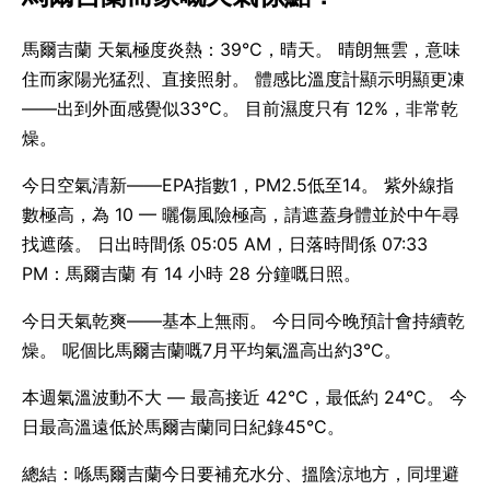
馬爾吉蘭 天氣極度炎熱：39°C，晴天。 晴朗無雲，意味
住而家陽光猛烈、直接照射。 體感比溫度計顯示明顯更凍
——出到外面感覺似33°C。 目前濕度只有 12%，非常乾
燥。
今日空氣清新——EPA指數1，PM2.5低至14。 紫外線指
數極高，為 10 — 曬傷風險極高，請遮蓋身體並於中午尋
找遮蔭。 日出時間係 05:05 AM，日落時間係 07:33
PM：馬爾吉蘭 有 14 小時 28 分鐘嘅日照。
今日天氣乾爽——基本上無雨。 今日同今晚預計會持續乾
燥。 呢個比馬爾吉蘭嘅7月平均氣溫高出約3°C。
本週氣溫波動不大 — 最高接近 42°C，最低約 24°C。 今
日最高溫遠低於馬爾吉蘭同日紀錄45°C。
總結：喺馬爾吉蘭今日要補充水分、搵陰涼地方，同埋避