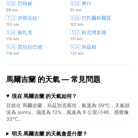
🇰🇬 巴特肯
🇰🇬 奧什
89 km
91 km
🇹🇯 伊斯法拉
🇰🇬 巴扎爾科爾貢
101 km
107 km
🇰🇬 蘇扎克
🇹🇯 科尼博多姆
110 km
111 km
🇰🇬 賈拉拉巴德
🇰🇬 烏茲根
119 km
137 km
馬爾吉蘭 的天氣 — 常見問題
現在 馬爾吉蘭 的天氣如何？
目前在 馬爾吉蘭，烏茲別克斯坦，氣溫為 39°C，天氣狀
況為 sunny。濕度為 12%，風速為 8 公里/小時。感覺像
33°C。
明天 馬爾吉蘭 的天氣會是什麼？