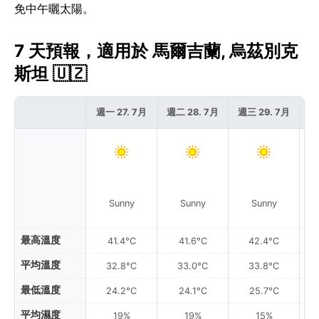
免中午曬太陽。
7 天預報，適用於 馬爾吉蘭, 烏茲別克
斯坦 🇺🇿
週一 27. 7月
週二 28. 7月
週三 29. 7月
週
Sunny
Sunny
Sunny
最高溫度
41.4°C
41.6°C
42.4°C
平均溫度
32.8°C
33.0°C
33.8°C
最低溫度
24.2°C
24.1°C
25.7°C
平均濕度
19%
19%
15%