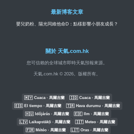
最新博客文章
嬰兒奶粉、陽光同維他命D：點樣影響小朋友成長？
關於 天氣.com.hk
您可信賴的全球城市即時天氣預報來源。
天氣.com.hk © 2026。版權所有。
🇲🇾
🇮🇩
Cuaca · 馬爾吉蘭
Cuaca · 馬爾吉蘭
🇪🇸
🇹🇷
El tiempo · 馬爾吉蘭
Hava durumu · 馬爾吉蘭
🇭🇺
🇪🇪
Időjárás · 馬爾吉蘭
Ilm · 馬爾吉蘭
🇱🇻
🇮🇹
Laikapstākļi · 馬爾吉蘭
Meteo · 馬爾吉蘭
🇫🇷
🇱🇹
Météo · 馬爾吉蘭
Oras · 馬爾吉蘭