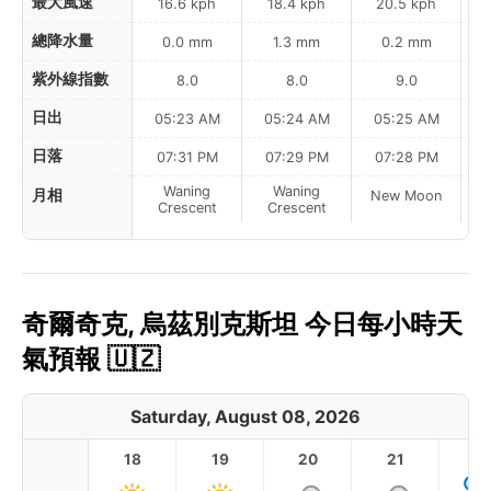
最大風速
16.6 kph
18.4 kph
20.5 kph
總降水量
0.0 mm
1.3 mm
0.2 mm
紫外線指數
8.0
8.0
9.0
日出
05:23 AM
05:24 AM
05:25 AM
0
日落
07:31 PM
07:29 PM
07:28 PM
Waning
Waning
月相
New Moon
N
Crescent
Crescent
奇爾奇克, 烏茲別克斯坦 今日每小時天
氣預報 🇺🇿
Saturday, August 08, 2026
18
19
20
21
2