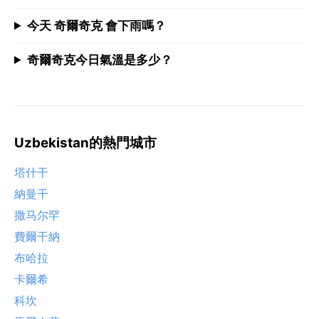
今天 奇爾奇克 會下雨嗎？
奇爾奇克今日氣溫是多少？
Uzbekistan的熱門城市
塔什干
納曼干
撒马尔罕
費爾干納
布哈拉
卡爾希
科坎