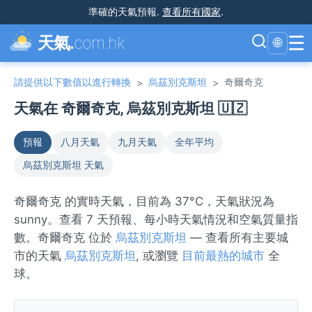
準確的天氣預報
.
查看所有國家
.
☰
天氣.
com.hk
🌐
請提供以下數值以進行轉換
烏茲別克斯坦
奇爾奇克
>
>
天氣在 奇爾奇克, 烏茲別克斯坦 🇺🇿
預報
八月天氣
九月天氣
全年平均
烏茲別克斯坦 天氣
奇爾奇克 的實時天氣，目前為 37°C，天氣狀況為
sunny。查看 7 天預報、每小時天氣情況和空氣質量指
數。奇爾奇克 位於
烏茲別克斯坦
— 查看所有主要城
市的天氣
烏茲別克斯坦
, 或瀏覽
目前最熱的城市
全
球。