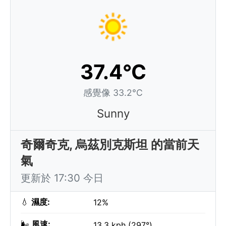
37.4°C
感覺像 33.2°C
Sunny
奇爾奇克, 烏茲別克斯坦 的當前天
氣
更新於 17:30 今日
💧
濕度:
12%
🌬️
風速:
13.3 kph (297°)