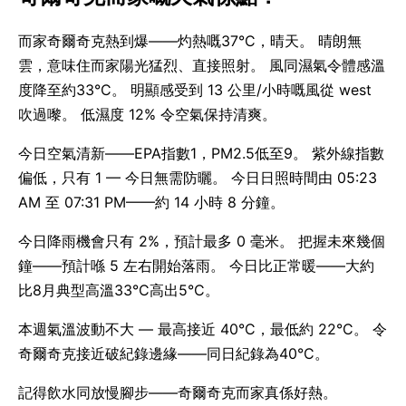
而家奇爾奇克熱到爆——灼熱嘅37°C，晴天。 晴朗無
雲，意味住而家陽光猛烈、直接照射。 風同濕氣令體感溫
度降至約33°C。 明顯感受到 13 公里/小時嘅風從 west
吹過嚟。 低濕度 12% 令空氣保持清爽。
今日空氣清新——EPA指數1，PM2.5低至9。 紫外線指數
偏低，只有 1 — 今日無需防曬。 今日日照時間由 05:23
AM 至 07:31 PM——約 14 小時 8 分鐘。
今日降雨機會只有 2%，預計最多 0 毫米。 把握未來幾個
鐘——預計喺 5 左右開始落雨。 今日比正常暖——大約
比8月典型高溫33°C高出5°C。
本週氣溫波動不大 — 最高接近 40°C，最低約 22°C。 令
奇爾奇克接近破紀錄邊緣——同日紀錄為40°C。
記得飲水同放慢腳步——奇爾奇克而家真係好熱。