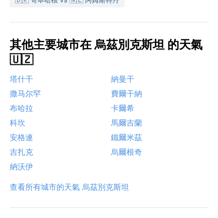
其他主要城市在 烏茲別克斯坦 的天氣
🇺🇿
塔什干
納曼干
撒马尔罕
費爾干納
布哈拉
卡爾希
科坎
馬爾吉蘭
安格連
鐵爾米茲
吉扎克
烏爾根奇
納沃伊
查看所有城市的天氣 烏茲別克斯坦