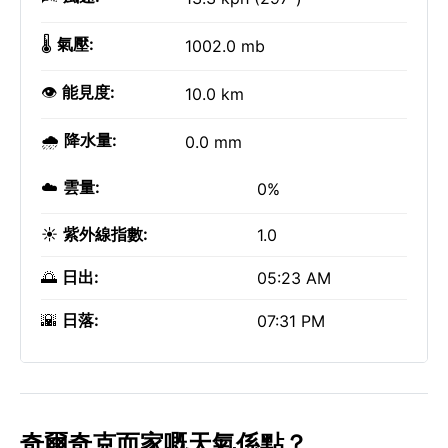
🌡️
氣壓:
1002.0 mb
👁️
能見度:
10.0 km
🌧️
降水量:
0.0 mm
☁️
雲量:
0%
☀️
紫外線指數:
1.0
🌅
日出:
05:23 AM
🌇
日落:
07:31 PM
奇爾奇克而家嘅天氣係點？