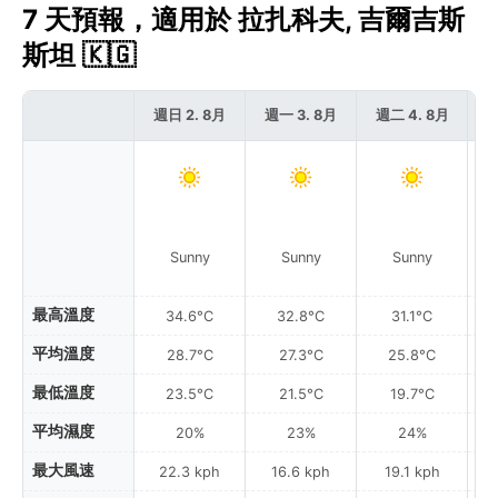
7 天預報，適用於 拉扎科夫, 吉爾吉斯
斯坦 🇰🇬
週日 2. 8月
週一 3. 8月
週二 4. 8月
週
Sunny
Sunny
Sunny
最高溫度
34.6°C
32.8°C
31.1°C
平均溫度
28.7°C
27.3°C
25.8°C
最低溫度
23.5°C
21.5°C
19.7°C
平均濕度
20%
23%
24%
最大風速
22.3 kph
16.6 kph
19.1 kph