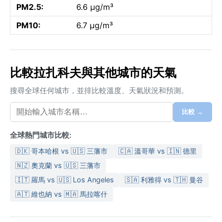
PM2.5:
6.6 µg/m³
PM10:
6.7 µg/m³
比較拉扎科夫與其他城市的天氣
搜尋全球任何城市，並排比較溫度、天氣狀況和預測。
比較 →
全球熱門城市比較:
🇩🇰 哥本哈根 vs 🇺🇸 三藩市
🇨🇦 溫哥華 vs 🇮🇳 德里
🇳🇿 奧克蘭 vs 🇺🇸 三藩市
🇮🇹 羅馬 vs 🇺🇸 Los Angeles
🇸🇦 利雅得 vs 🇹🇭 曼谷
🇦🇹 維也納 vs 🇲🇦 馬拉喀什