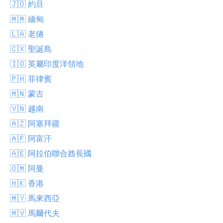
🇯🇴 約旦
🇲🇲 緬甸
🇱🇦 老撾
🇨🇽 聖誕島
🇮🇴 英屬印度洋領地
🇵🇭 菲律賓
🇲🇳 蒙古
🇻🇳 越南
🇦🇿 阿塞拜疆
🇦🇫 阿富汗
🇦🇪 阿拉伯聯合酋長國
🇴🇲 阿曼
🇭🇰 香港
🇲🇾 馬來西亞
🇲🇻 馬爾代夫