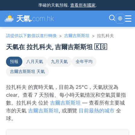
準確的天氣預報
.
查看所有國家
.
☰
天氣.
com.hk
🌐
請提供以下數值以進行轉換
吉爾吉斯斯坦
拉扎科夫
>
>
天氣在 拉扎科夫, 吉爾吉斯斯坦 🇰🇬
預報
八月天氣
九月天氣
全年平均
吉爾吉斯斯坦 天氣
拉扎科夫 的實時天氣，目前為 25°C，天氣狀況為
clear。查看 7 天預報、每小時天氣情況和空氣質量指
數。拉扎科夫 位於
吉爾吉斯斯坦
— 查看所有主要城
市的天氣
吉爾吉斯斯坦
, 或瀏覽
目前最熱的城市
全
球。