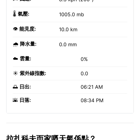
🌡️
氣壓:
1005.0 mb
👁️
能見度:
10.0 km
🌧️
降水量:
0.0 mm
☁️
雲量:
0%
☀️
紫外線指數:
0.0
🌅
日出:
06:21 AM
🌇
日落:
08:34 PM
拉扎科夫而家嘅天氣係點？