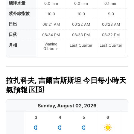
總降水量
0.0 mm
0.0 mm
0.1 mm
紫外線指數
10.0
10.0
9.0
日出
06:21 AM
06:22 AM
06:23 AM
0
日落
08:34 PM
08:33 PM
08:32 PM
Waning
月相
Last Quarter
Last Quarter
La
Gibbous
拉扎科夫, 吉爾吉斯斯坦 今日每小時天
氣預報 🇰🇬
Sunday, August 02, 2026
3
4
5
6
7