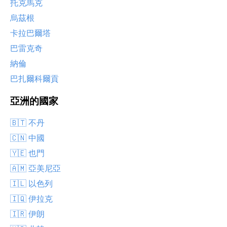
托克馬克
烏茲根
卡拉巴爾塔
巴雷克奇
納倫
巴扎爾科爾貢
亞洲的國家
🇧🇹 不丹
🇨🇳 中國
🇾🇪 也門
🇦🇲 亞美尼亞
🇮🇱 以色列
🇮🇶 伊拉克
🇮🇷 伊朗