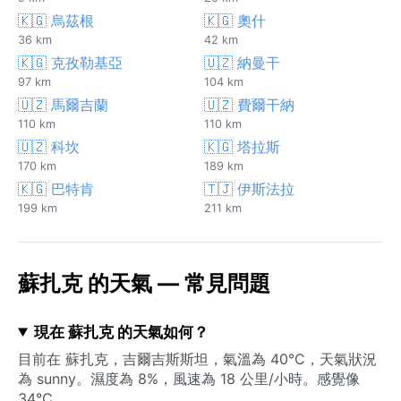
🇰🇬 烏茲根
🇰🇬 奧什
36 km
42 km
🇰🇬 克孜勒基亞
🇺🇿 納曼干
97 km
104 km
🇺🇿 馬爾吉蘭
🇺🇿 費爾干納
110 km
110 km
🇺🇿 科坎
🇰🇬 塔拉斯
170 km
189 km
🇰🇬 巴特肯
🇹🇯 伊斯法拉
199 km
211 km
蘇扎克 的天氣 — 常見問題
現在 蘇扎克 的天氣如何？
目前在 蘇扎克，吉爾吉斯斯坦，氣溫為 40°C，天氣狀況
為 sunny。濕度為 8%，風速為 18 公里/小時。感覺像
34°C。