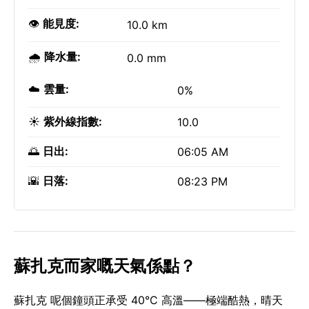
👁️
能見度:
10.0 km
🌧️
降水量:
0.0 mm
☁️
雲量:
0%
☀️
紫外線指數:
10.0
🌅
日出:
06:05 AM
🌇
日落:
08:23 PM
蘇扎克而家嘅天氣係點？
蘇扎克 呢個鐘頭正承受 40°C 高溫——極端酷熱，晴天