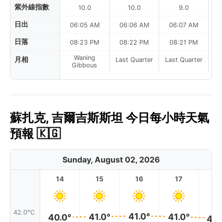
紫外線指數
10.0
10.0
9.0
日出
06:05 AM
06:06 AM
06:07 AM
0
日落
08:23 PM
08:22 PM
08:21 PM
Waning
月相
Last Quarter
Last Quarter
La
Gibbous
蘇扎克, 吉爾吉斯斯坦 今日每小時天氣
預報 🇰🇬
Sunday, August 02, 2026
14
15
16
17
1
42.0°C
41.0°
41.0°
41.0°
40.0°
40.