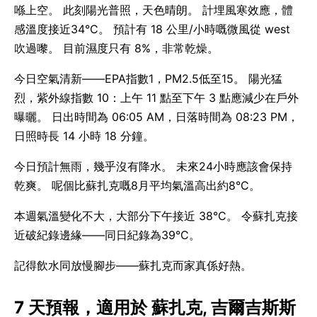
喺上空。 此刻陽光普照，天色晴朗。 計埋風寒效應，體
感溫度接近34°C。 預計有 18 公里/小時嘅微風從 west
吹過嚟。 目前濕度只有 8%，非常乾燥。
今日空氣清新——EPA指數1，PM2.5低至15。 陽光猛
烈，紫外線指數 10：上午 11 點至下午 3 點應減少在戶外
曝曬。 日出時間為 06:05 AM，日落時間為 08:23 PM，
日照時長 14 小時 18 分鐘。
今日預計無雨，幾乎沒有降水。 未來24小時應該會保持
乾爽。 呢個比蘇扎克嘅8月平均氣溫高出約8°C。
本週氣溫變化不大，大部分下午接近 38°C。 令蘇扎克接
近破紀錄邊緣——同日紀錄為39°C。
記得飲水同放慢腳步——蘇扎克而家真係好熱。
7 天預報，適用於 蘇扎克, 吉爾吉斯斯