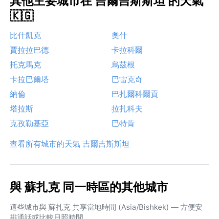
其他主要城市在 吉爾吉斯斯坦 的天氣
🇰🇬
比什凱克
奧什
賈拉拉巴德
卡拉科爾
托克馬克
烏茲根
卡拉巴爾塔
巴雷克奇
納倫
巴扎爾科爾貢
塔拉斯
拉扎科夫
克孜勒基亞
巴特肯
查看所有城市的天氣 吉爾吉斯斯坦
與 蘇扎克 同一時區的其他城市
這些城市與 蘇扎克 共享當地時間 (Asia/Bishkek) — 方便安
排通話或比較日照時間。