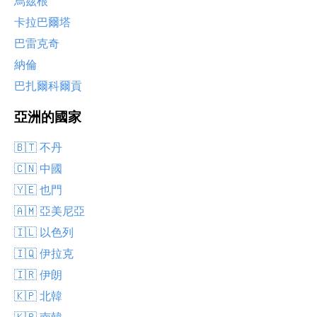
烏茲根
卡拉巴爾塔
巴雷克奇
納倫
巴扎爾科爾貢
亞洲的國家
🇧🇹 不丹
🇨🇳 中國
🇾🇪 也門
🇦🇲 亞美尼亞
🇮🇱 以色列
🇮🇶 伊拉克
🇮🇷 伊朗
🇰🇵 北韓
🇰🇷 南韓