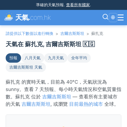
準確的天氣預報
.
查看所有國家
.
☰
天氣.
com.hk
🌐
請提供以下數值以進行轉換
吉爾吉斯斯坦
蘇扎克
>
>
天氣在 蘇扎克, 吉爾吉斯斯坦 🇰🇬
預報
八月天氣
九月天氣
全年平均
吉爾吉斯斯坦 天氣
蘇扎克 的實時天氣，目前為 40°C，天氣狀況為
sunny。查看 7 天預報、每小時天氣情況和空氣質量指
數。蘇扎克 位於
吉爾吉斯斯坦
— 查看所有主要城市
的天氣
吉爾吉斯斯坦
, 或瀏覽
目前最熱的城市
全球。