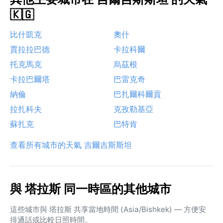
🇰🇬
比什凱克
奧什
賈拉拉巴德
卡拉科爾
托克馬克
烏茲根
卡拉巴爾塔
巴雷克奇
納倫
巴扎爾科爾貢
拉扎科夫
克孜勒基亞
蘇扎克
巴特肯
查看所有城市的天氣 吉爾吉斯斯坦
與 塔拉斯 同一時區的其他城市
這些城市與 塔拉斯 共享當地時間 (Asia/Bishkek) — 方便安
排通話或比較日照時間。