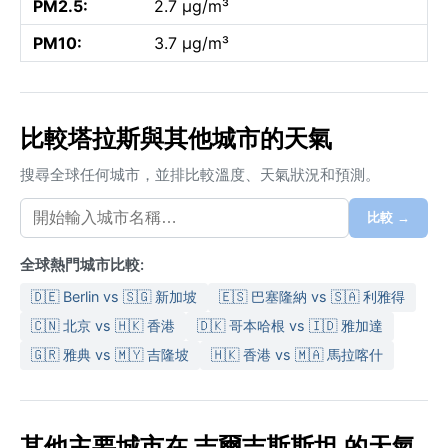
PM2.5:
2.7 µg/m³
PM10:
3.7 µg/m³
比較塔拉斯與其他城市的天氣
搜尋全球任何城市，並排比較溫度、天氣狀況和預測。
比較 →
全球熱門城市比較:
🇩🇪 Berlin vs 🇸🇬 新加坡
🇪🇸 巴塞隆納 vs 🇸🇦 利雅得
🇨🇳 北京 vs 🇭🇰 香港
🇩🇰 哥本哈根 vs 🇮🇩 雅加達
🇬🇷 雅典 vs 🇲🇾 吉隆坡
🇭🇰 香港 vs 🇲🇦 馬拉喀什
其他主要城市在 吉爾吉斯斯坦 的天氣