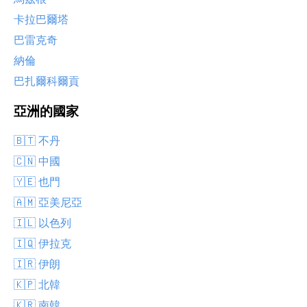
卡拉巴爾塔
巴雷克奇
納倫
巴扎爾科爾貢
亞洲的國家
🇧🇹 不丹
🇨🇳 中國
🇾🇪 也門
🇦🇲 亞美尼亞
🇮🇱 以色列
🇮🇶 伊拉克
🇮🇷 伊朗
🇰🇵 北韓
🇰🇷 南韓