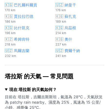
🇰🇬 巴扎爾科爾貢
🇺🇿 納曼干
170 km
176 km
🇰🇬 賈拉拉巴德
🇰🇬 蘇扎克
186 km
189 km
🇰🇬 比什凱克
🇰🇬 烏茲根
196 km
214 km
🇰🇿 希姆肯特
🇰🇬 奧什
218 km
227 km
🇺🇿 馬爾吉蘭
🇺🇿 費爾干納
232 km
241 km
塔拉斯 的天氣 — 常見問題
現在 塔拉斯 的天氣如何？
目前在 塔拉斯，吉爾吉斯斯坦，氣溫為 28°C，天氣狀況
為 patchy rain nearby。濕度為 25%，風速為 15 公里/
小時。感覺像 25°C。