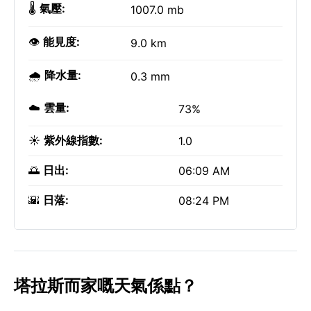
🌡️
氣壓:
1007.0 mb
👁️
能見度:
9.0 km
🌧️
降水量:
0.3 mm
☁️
雲量:
73%
☀️
紫外線指數:
1.0
🌅
日出:
06:09 AM
🌇
日落:
08:24 PM
塔拉斯而家嘅天氣係點？