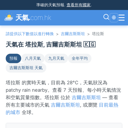
準確的天氣預報
.
查看所有國家
.
☰
天氣.
com.hk
🌐
請提供以下數值以進行轉換
吉爾吉斯斯坦
塔拉斯
>
>
天氣在 塔拉斯, 吉爾吉斯斯坦 🇰🇬
預報
八月天氣
九月天氣
全年平均
吉爾吉斯斯坦 天氣
塔拉斯 的實時天氣，目前為 28°C，天氣狀況為
patchy rain nearby。查看 7 天預報、每小時天氣情況
和空氣質量指數。塔拉斯 位於
吉爾吉斯斯坦
— 查看
所有主要城市的天氣
吉爾吉斯斯坦
, 或瀏覽
目前最熱
的城市
全球。