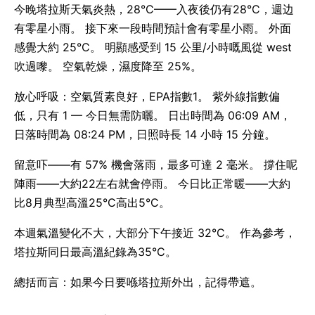
今晚塔拉斯天氣炎熱，28°C——入夜後仍有28°C，週边
有零星小雨。 接下來一段時間預計會有零星小雨。 外面
感覺大約 25°C。 明顯感受到 15 公里/小時嘅風從 west
吹過嚟。 空氣乾燥，濕度降至 25%。
放心呼吸：空氣質素良好，EPA指數1。 紫外線指數偏
低，只有 1 — 今日無需防曬。 日出時間為 06:09 AM，
日落時間為 08:24 PM，日照時長 14 小時 15 分鐘。
留意吓——有 57% 機會落雨，最多可達 2 毫米。 撐住呢
陣雨——大約22左右就會停雨。 今日比正常暖——大約
比8月典型高溫25°C高出5°C。
本週氣溫變化不大，大部分下午接近 32°C。 作為參考，
塔拉斯同日最高溫紀錄為35°C。
總括而言：如果今日要喺塔拉斯外出，記得帶遮。