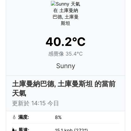
40.2°C
感覺像 35.4°C
Sunny
土庫曼納巴德, 土庫曼斯坦 的當前
天氣
更新於 14:15 今日
💧
濕度:
8%
🌬️
風速:
15.1 kph (272°)