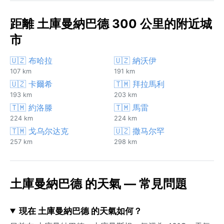
距離 土庫曼納巴德 300 公里的附近城
市
🇺🇿 布哈拉
🇺🇿 納沃伊
107 km
191 km
🇺🇿 卡爾希
🇹🇲 拜拉馬利
193 km
203 km
🇹🇲 約洛滕
🇹🇲 馬雷
224 km
224 km
🇹🇲 戈乌尔达克
🇺🇿 撒马尔罕
257 km
298 km
土庫曼納巴德 的天氣 — 常見問題
現在 土庫曼納巴德 的天氣如何？