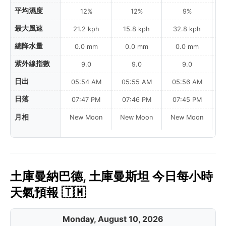
平均濕度
12%
12%
9%
最大風速
21.2 kph
15.8 kph
32.8 kph
總降水量
0.0 mm
0.0 mm
0.0 mm
紫外線指數
9.0
9.0
9.0
日出
05:54 AM
05:55 AM
05:56 AM
日落
07:47 PM
07:46 PM
07:45 PM
月相
New Moon
New Moon
New Moon
N
土庫曼納巴德, 土庫曼斯坦 今日每小時
天氣預報 🇹🇲
Monday, August 10, 2026