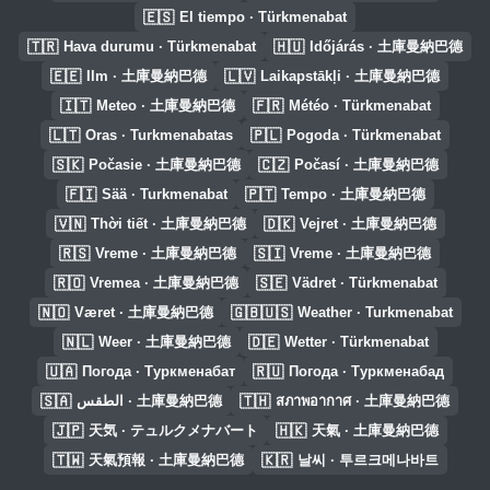
🇪🇸
El tiempo · Türkmenabat
🇹🇷
🇭🇺
Hava durumu · Türkmenabat
Időjárás · 土庫曼納巴德
🇪🇪
🇱🇻
Ilm · 土庫曼納巴德
Laikapstākļi · 土庫曼納巴德
🇮🇹
🇫🇷
Meteo · 土庫曼納巴德
Météo · Türkmenabat
🇱🇹
🇵🇱
Oras · Turkmenabatas
Pogoda · Türkmenabat
🇸🇰
🇨🇿
Počasie · 土庫曼納巴德
Počasí · 土庫曼納巴德
🇫🇮
🇵🇹
Sää · Turkmenabat
Tempo · 土庫曼納巴德
🇻🇳
🇩🇰
Thời tiết · 土庫曼納巴德
Vejret · 土庫曼納巴德
🇷🇸
🇸🇮
Vreme · 土庫曼納巴德
Vreme · 土庫曼納巴德
🇷🇴
🇸🇪
Vremea · 土庫曼納巴德
Vädret · Türkmenabat
🇳🇴
🇬🇧🇺🇸
Været · 土庫曼納巴德
Weather · Turkmenabat
🇳🇱
🇩🇪
Weer · 土庫曼納巴德
Wetter · Türkmenabat
🇺🇦
🇷🇺
Погода · Туркменабат
Погода · Туркменабад
🇸🇦
🇹🇭
الطقس · 土庫曼納巴德
สภาพอากาศ · 土庫曼納巴德
🇯🇵
🇭🇰
天気 · テュルクメナバート
天氣 · 土庫曼納巴德
🇹🇼
🇰🇷
天氣預報 · 土庫曼納巴德
날씨 · 투르크메나바트