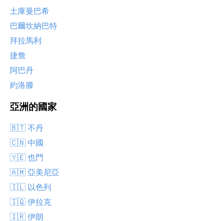
土庫曼巴希
巴爾坎納巴特
拜拉馬利
捷詹
阿巴丹
約洛滕
亞洲的國家
🇧🇹 不丹
🇨🇳 中國
🇾🇪 也門
🇦🇲 亞美尼亞
🇮🇱 以色列
🇮🇶 伊拉克
🇮🇷 伊朗