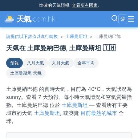
準確的天氣預報
.
查看所有國家
.
☰
天氣.
com.hk
🌐
請提供以下數值以進行轉換
土庫曼斯坦
土庫曼納巴德
>
>
天氣在 土庫曼納巴德, 土庫曼斯坦 🇹🇲
預報
八月天氣
九月天氣
全年平均
土庫曼斯坦 天氣
土庫曼納巴德 的實時天氣，目前為 40°C，天氣狀況為
sunny。查看 7 天預報、每小時天氣情況和空氣質量指
數。土庫曼納巴德 位於
土庫曼斯坦
— 查看所有主要
城市的天氣
土庫曼斯坦
, 或瀏覽
目前最熱的城市
全
球。