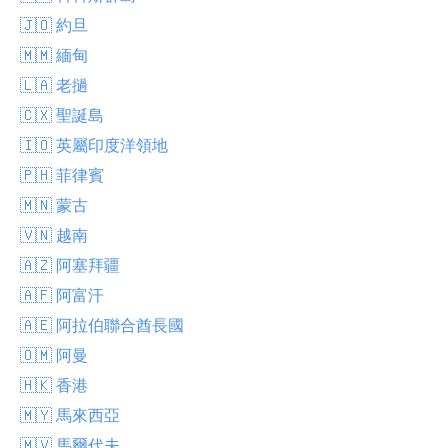
🇯🇴 約旦
🇲🇲 緬甸
🇱🇦 老撾
🇨🇽 聖誕島
🇮🇴 英屬印度洋領地
🇵🇭 菲律賓
🇲🇳 蒙古
🇻🇳 越南
🇦🇿 阿塞拜疆
🇦🇫 阿富汗
🇦🇪 阿拉伯聯合酋長國
🇴🇲 阿曼
🇭🇰 香港
🇲🇾 馬來西亞
🇲🇻 馬爾代夫