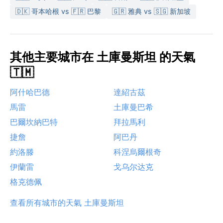
🇩🇰 哥本哈根 vs 🇫🇷 巴黎
🇬🇷 雅典 vs 🇸🇬 新加坡
其他主要城市在 土庫曼斯坦 的天氣
🇹🇲
阿什哈巴德
達紹古茲
馬雷
土庫曼巴希
巴爾坎納巴特
拜拉馬利
捷詹
阿巴丹
約洛滕
科涅烏爾根奇
伊蘭雷
戈乌尔达克
格克德佩
查看所有城市的天氣 土庫曼斯坦