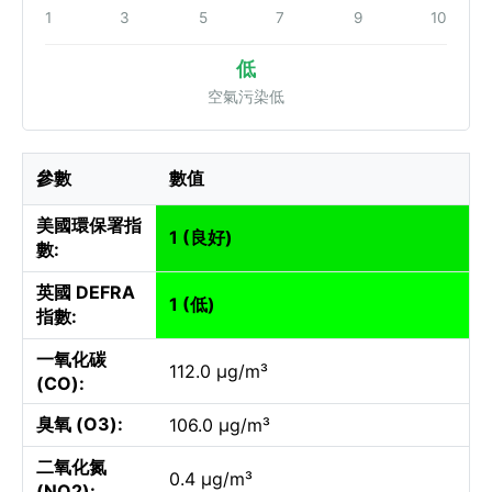
1
3
5
7
9
10
低
空氣污染低
參數
數值
美國環保署指
1 (良好)
數:
英國 DEFRA
1 (低)
指數:
一氧化碳
112.0 µg/m³
(CO):
臭氧 (O3):
106.0 µg/m³
二氧化氮
0.4 µg/m³
(NO2):