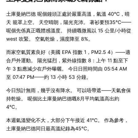
土庫曼納巴德 呢個鐘頭正處於嚴重高溫，氣溫 40°C，晴
天 籠罩上空。 天空晴朗，陽光充沛。 著衫要預35°C——
呢個先係真正嘅體感溫度。 持續嘅微風以 15 公里/小時從
west 吹緊。 空氣乾燥，濕度降至 8%。
而家空氣質素良好（美國 EPA 指數 1，PM2.5 4）——適
合戶外運動。 陽光猛烈，紫外線指數 8：上午 11 點至下
午 3 點應減少在戶外曝曬。 今日日照時間由 05:54 AM
至 07:47 PM——約 13 小時 53 分鐘。
今日預計無雨，幾乎沒有降水。 可以唔帶遮——天氣會保
持乾燥。 呢個比土庫曼納巴德嘅8月平均氣溫高出約
4°C。
本週氣溫變化不大，大部分下午接近 41°C。 作為參考，
土庫曼納巴德同日最高溫紀錄為45°C。