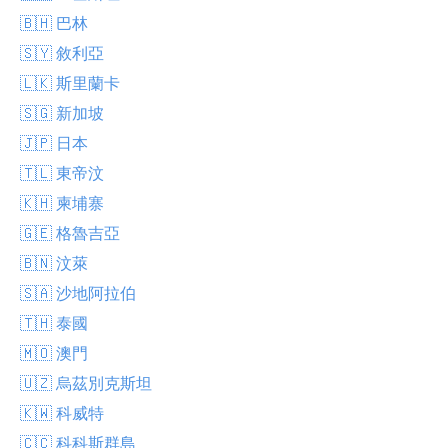
🇧🇭 巴林
🇸🇾 敘利亞
🇱🇰 斯里蘭卡
🇸🇬 新加坡
🇯🇵 日本
🇹🇱 東帝汶
🇰🇭 柬埔寨
🇬🇪 格魯吉亞
🇧🇳 汶萊
🇸🇦 沙地阿拉伯
🇹🇭 泰國
🇲🇴 澳門
🇺🇿 烏茲別克斯坦
🇰🇼 科威特
🇨🇨 科科斯群島