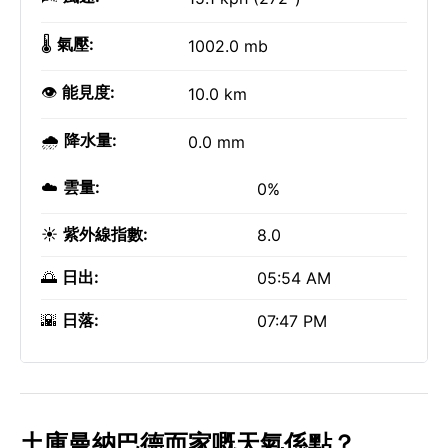
🌡️
氣壓:
1002.0 mb
👁️
能見度:
10.0 km
🌧️
降水量:
0.0 mm
☁️
雲量:
0%
☀️
紫外線指數:
8.0
🌅
日出:
05:54 AM
🌇
日落:
07:47 PM
土庫曼納巴德而家嘅天氣係點？