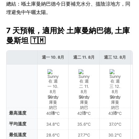
總結：喺土庫曼納巴德今日要補充水分、搵陰涼地方，同
埋避免中午曬太陽。
7 天預報，適用於 土庫曼納巴德, 土庫
曼斯坦 🇹🇲
週一 10. 8月
週二 11. 8月
週三 12. 8月
週
Sunny
Sunny
Sunny
最高溫度
40.8°C
42.3°C
43.0°C
平均溫度
34.8°C
35.6°C
37.0°C
最低溫度
28.6°C
27.7°C
30.2°C