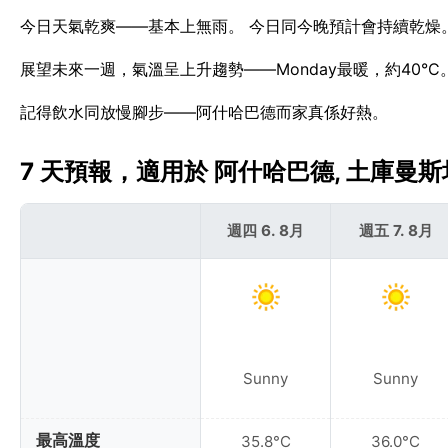
今日天氣乾爽——基本上無雨。 今日同今晚預計會持續乾燥
展望未來一週，氣溫呈上升趨勢——Monday最暖，約40°C
記得飲水同放慢腳步——阿什哈巴德而家真係好熱。
7 天預報，適用於 阿什哈巴德, 土庫曼斯坦 
週四 6. 8月
週五 7. 8月
Sunny
Sunny
最高溫度
35.8°C
36.0°C