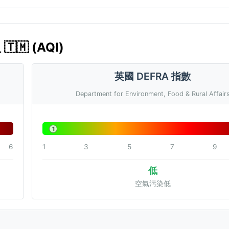
🇲 (AQI)
英國 DEFRA 指數
Department for Environment, Food & Rural Affair
1
6
1
3
5
7
9
低
空氣污染低