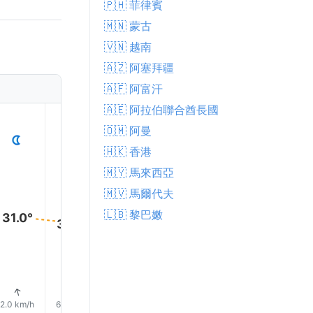
🇵🇭 菲律賓
🇲🇳 蒙古
🇻🇳 越南
🇦🇿 阿塞拜疆
🇦🇫 阿富汗
🇦🇪 阿拉伯聯合酋長國
1
2
3
4
5
🇴🇲 阿曼
🇭🇰 香港
🇲🇾 馬來西亞
🇲🇻 馬爾代夫
🇱🇧 黎巴嫩
31.0°
30.0°
30.0°
29.0°
29.0°
28.0°
1% 下雨
1% 下雨
1% 下雨
1% 下雨
↑
↑
↑
↑
↑
↑
2.0 km/h
6.0 km/h
10.0 km/h
14.0 km/h
17.0 km/h
13.0 km/