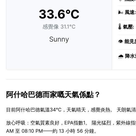
33.6°C
🌬️
風速:
感覺像 31.1°C
🌡️
氣壓:
Sunny
👁️
能見
🌧️
降水
阿什哈巴德而家嘅天氣係點？
目前阿什哈巴德氣溫34°C，天氣晴天，感覺炎熱。 天朗氣清，
放心呼吸：空氣質素良好，EPA指數1。 陽光猛烈，紫外線指數 1
AM 至 08:10 PM——約 13 小時 56 分鐘。