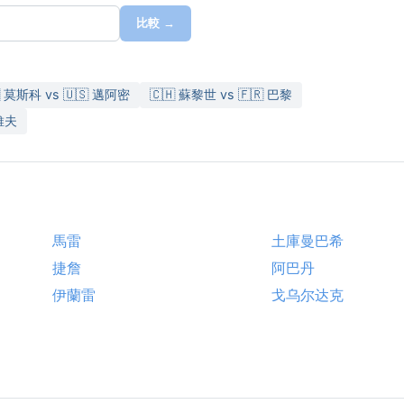
比較 →
 莫斯科 vs 🇺🇸 邁阿密
🇨🇭 蘇黎世 vs 🇫🇷 巴黎
拉維夫
馬雷
土庫曼巴希
捷詹
阿巴丹
伊蘭雷
戈乌尔达克