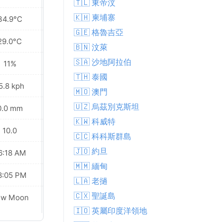
🇹🇱 東帝汶
🇰🇭 柬埔寨
34.9°C
34.6°C
🇬🇪 格魯吉亞
29.0°C
30.3°C
🇧🇳 汶萊
🇸🇦 沙地阿拉伯
11%
23%
🇹🇭 泰國
5.8 kph
17.3 kph
🇲🇴 澳門
🇺🇿 烏茲別克斯坦
0.0 mm
0.0 mm
🇰🇼 科威特
10.0
9.0
🇨🇨 科科斯群島
🇯🇴 約旦
6:18 AM
06:19 AM
🇲🇲 緬甸
8:05 PM
08:03 PM
🇱🇦 老撾
🇨🇽 聖誕島
ew Moon
New Moon
🇮🇴 英屬印度洋領地