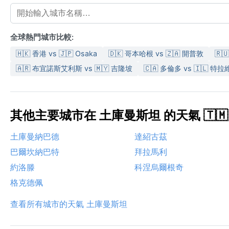
全球熱門城市比較:
🇭🇰 香港 vs 🇯🇵 Osaka
🇩🇰 哥本哈根 vs 🇿🇦 開普敦
🇷
🇦🇷 布宜諾斯艾利斯 vs 🇲🇾 吉隆坡
🇨🇦 多倫多 vs 🇮🇱 特
其他主要城市在 土庫曼斯坦 的天氣 🇹🇲
土庫曼納巴德
達紹古茲
巴爾坎納巴特
拜拉馬利
約洛滕
科涅烏爾根奇
格克德佩
查看所有城市的天氣 土庫曼斯坦