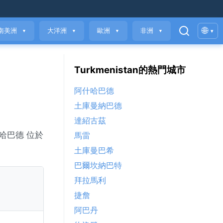
🌐
南美洲
大洋洲
歐洲
非洲
▾
▼
▼
▼
▼
Turkmenistan的熱門城市
阿什哈巴德
土庫曼納巴德
達紹古茲
哈巴德 位於
馬雷
土庫曼巴希
巴爾坎納巴特
拜拉馬利
捷詹
阿巴丹