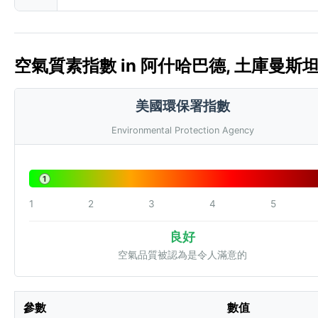
空氣質素指數 in 阿什哈巴德, 土庫曼斯坦 🇹
美國環保署指數
Environmental Protection Agency
1
1
2
3
4
5
良好
空氣品質被認為是令人滿意的
參數
數值