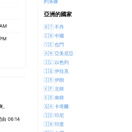
約洛滕
亞洲的國家
 AM
🇧🇹 不丹
🇨🇳 中國
 PM
🇾🇪 也門
🇦🇲 亞美尼亞
🇮🇱 以色列
🇮🇶 伊拉克
🇮🇷 伊朗
🇰🇵 北韓
🇰🇷 南韓
🇶🇦 卡塔爾
爽。
🇮🇩 印尼
 06:14
🇮🇳 印度