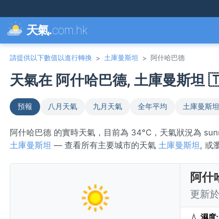
天氣.
com.hk
請提供以下數值以進行轉換
土庫曼斯坦
阿什哈巴德
>
>
天氣在 阿什哈巴德, 土庫曼斯坦 🇹
預報
八月天氣
九月天氣
全年平均
土庫曼斯坦
阿什哈巴德 的實時天氣，目前為 34°C，天氣狀況為 s
土庫曼斯坦
— 查看所有主要城市的天氣
土庫曼斯坦
, 
阿什
更新於 
💧
濕度: