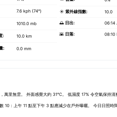
7.6 kph (74°)
☀️
紫外線指數:
10.0
🌅
日出:
06:14
1010.0 mb
🌇
日落:
08:10
度:
10.0 km
量:
0.0 mm
萬里無雲。 外面感覺大約 31°C。 低濕度 17% 令空氣保持清
0：上午 11 點至下午 3 點應減少在戶外曝曬。 今日日照時間由