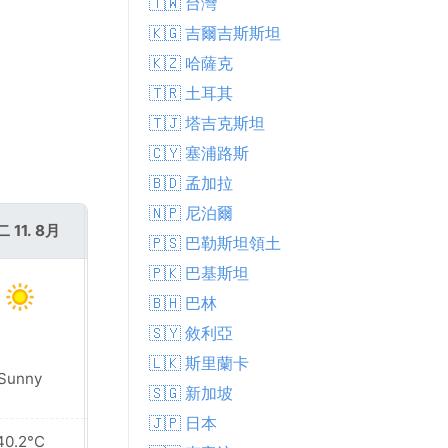
🇹🇼 台灣
🇰🇬 吉爾吉斯斯坦
🇰🇿 哈薩克
🇹🇷 土耳其
🇹🇯 塔吉克斯坦
🇨🇾 塞浦路斯
🇧🇩 孟加拉
🇳🇵 尼泊爾
 11. 8月
週三 12. 8月
🇵🇸 巴勒斯坦領土
🇵🇰 巴基斯坦
🇧🇭 巴林
🇸🇾 敘利亞
🇱🇰 斯里蘭卡
Sunny
Sunny
🇸🇬 新加坡
🇯🇵 日本
40.2°C
38.8°C