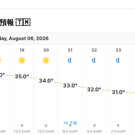
報 🇹🇲
ay, August 06, 2026
8
19
20
21
22
23
0°
35.0°
34.0°
33.0°
32.0°
31.0°
1% 下雨
↑
↑
↑
↑
↑
↑
km/h
13.0 km/h
12.0 km/h
8.0 km/h
4.0 km/h
2.0 km/h