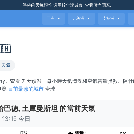
準確的天氣預報
適用於全球城市
.
查看所有國家
.
亞洲
北美洲
南極洲
▼
▼
▼
🇲
 天氣
unny。查看 7 天預報、每小時天氣情況和空氣質量指數。阿什
或瀏覽
目前最熱的城市
全球。
哈巴德, 土庫曼斯坦 的當前天氣
13:15 今日
17%
☁️
雲量:
0%