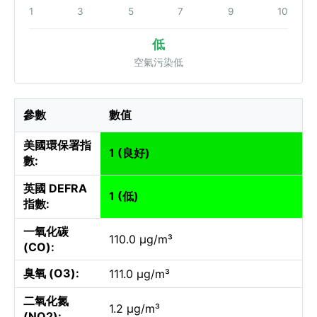
1
3
5
7
9
10
低
空氣污染低
參數
數值
美國環保署指
1 (良好)
數:
英國 DEFRA
1 (低)
指數:
一氧化碳
110.0 µg/m³
(CO):
臭氧 (O3):
111.0 µg/m³
二氧化氮
1.2 µg/m³
(NO2):