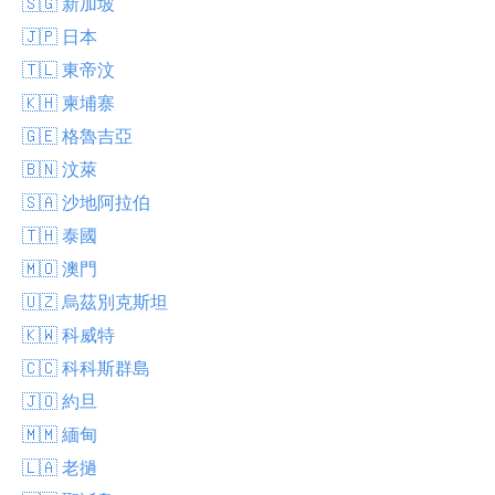
🇸🇬 新加坡
🇯🇵 日本
🇹🇱 東帝汶
🇰🇭 柬埔寨
🇬🇪 格魯吉亞
🇧🇳 汶萊
🇸🇦 沙地阿拉伯
🇹🇭 泰國
🇲🇴 澳門
🇺🇿 烏茲別克斯坦
🇰🇼 科威特
🇨🇨 科科斯群島
🇯🇴 約旦
🇲🇲 緬甸
🇱🇦 老撾