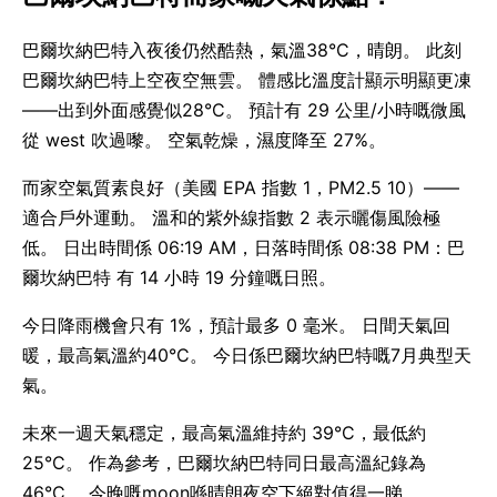
巴爾坎納巴特入夜後仍然酷熱，氣溫38°C，晴朗。 此刻
巴爾坎納巴特上空夜空無雲。 體感比溫度計顯示明顯更凍
——出到外面感覺似28°C。 預計有 29 公里/小時嘅微風
從 west 吹過嚟。 空氣乾燥，濕度降至 27%。
而家空氣質素良好（美國 EPA 指數 1，PM2.5 10）——
適合戶外運動。 溫和的紫外線指數 2 表示曬傷風險極
低。 日出時間係 06:19 AM，日落時間係 08:38 PM：巴
爾坎納巴特 有 14 小時 19 分鐘嘅日照。
今日降雨機會只有 1%，預計最多 0 毫米。 日間天氣回
暖，最高氣溫約40°C。 今日係巴爾坎納巴特嘅7月典型天
氣。
未來一週天氣穩定，最高氣溫維持約 39°C，最低約
25°C。 作為參考，巴爾坎納巴特同日最高溫紀錄為
46°C。 今晚嘅moon喺晴朗夜空下絕對值得一睇。