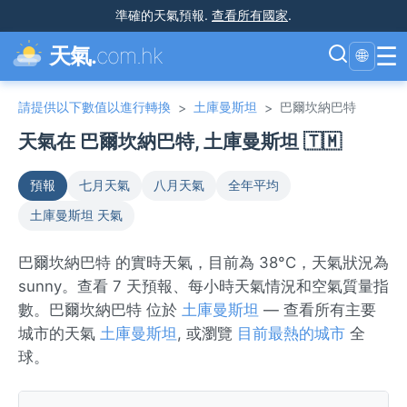
準確的天氣預報
.
查看所有國家
.
☰
天氣.
com.hk
🌐
請提供以下數值以進行轉換
土庫曼斯坦
巴爾坎納巴特
>
>
天氣在 巴爾坎納巴特, 土庫曼斯坦 🇹🇲
預報
七月天氣
八月天氣
全年平均
土庫曼斯坦 天氣
巴爾坎納巴特 的實時天氣，目前為 38°C，天氣狀況為
sunny。查看 7 天預報、每小時天氣情況和空氣質量指
數。巴爾坎納巴特 位於
土庫曼斯坦
— 查看所有主要
城市的天氣
土庫曼斯坦
, 或瀏覽
目前最熱的城市
全
球。