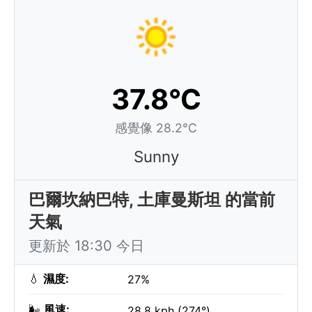
37.8°C
感覺像 28.2°C
Sunny
巴爾坎納巴特, 土庫曼斯坦 的當前
天氣
更新於 18:30 今日
💧
濕度:
27%
🌬️
風速:
28.8 kph (274°)