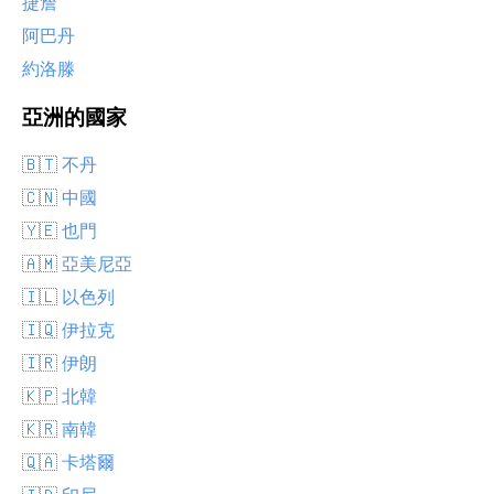
捷詹
阿巴丹
約洛滕
亞洲的國家
🇧🇹 不丹
🇨🇳 中國
🇾🇪 也門
🇦🇲 亞美尼亞
🇮🇱 以色列
🇮🇶 伊拉克
🇮🇷 伊朗
🇰🇵 北韓
🇰🇷 南韓
🇶🇦 卡塔爾