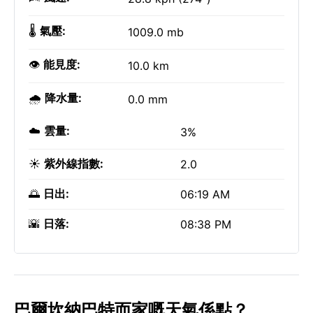
🌡️
氣壓:
1009.0 mb
👁️
能見度:
10.0 km
🌧️
降水量:
0.0 mm
☁️
雲量:
3%
☀️
紫外線指數:
2.0
🌅
日出:
06:19 AM
🌇
日落:
08:38 PM
巴爾坎納巴特而家嘅天氣係點？