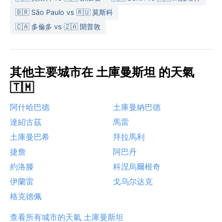
🇧🇷 São Paulo vs 🇷🇺 莫斯科
🇨🇦 多倫多 vs 🇿🇦 開普敦
其他主要城市在 土庫曼斯坦 的天氣
🇹🇲
阿什哈巴德
土庫曼納巴德
達紹古茲
馬雷
土庫曼巴希
拜拉馬利
捷詹
阿巴丹
約洛滕
科涅烏爾根奇
伊蘭雷
戈乌尔达克
格克德佩
查看所有城市的天氣 土庫曼斯坦