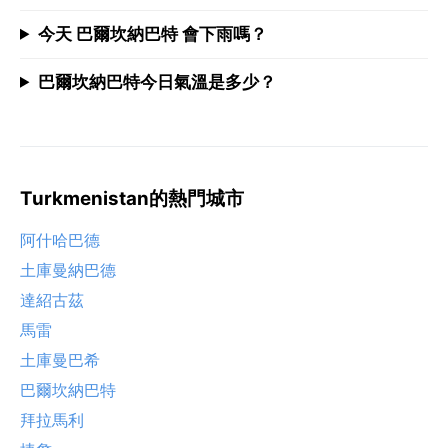
今天 巴爾坎納巴特 會下雨嗎？
巴爾坎納巴特今日氣溫是多少？
Turkmenistan的熱門城市
阿什哈巴德
土庫曼納巴德
達紹古茲
馬雷
土庫曼巴希
巴爾坎納巴特
拜拉馬利