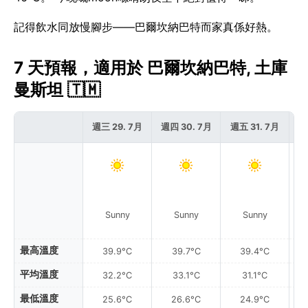
記得飲水同放慢腳步——巴爾坎納巴特而家真係好熱。
7 天預報，適用於 巴爾坎納巴特, 土庫
曼斯坦 🇹🇲
週三 29. 7月
週四 30. 7月
週五 31. 7月
週
Sunny
Sunny
Sunny
最高溫度
39.9°C
39.7°C
39.4°C
平均溫度
32.2°C
33.1°C
31.1°C
最低溫度
25.6°C
26.6°C
24.9°C