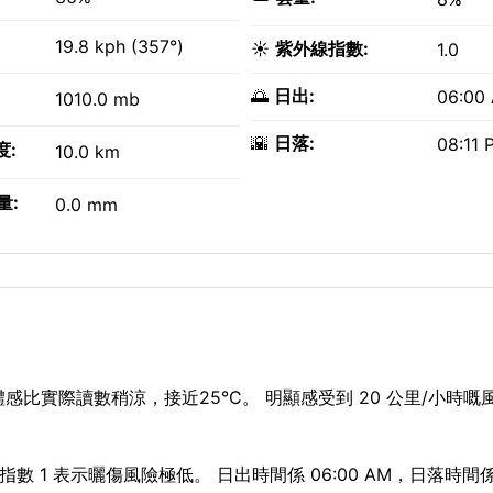
19.8 kph (357°)
☀️
紫外線指數:
1.0
🌅
日出:
06:00
1010.0 mb
🌇
日落:
08:11 
度:
10.0 km
量:
0.0 mm
比實際讀數稍涼，接近25°C。 明顯感受到 20 公里/小時嘅風從
數 1 表示曬傷風險極低。 日出時間係 06:00 AM，日落時間係 0