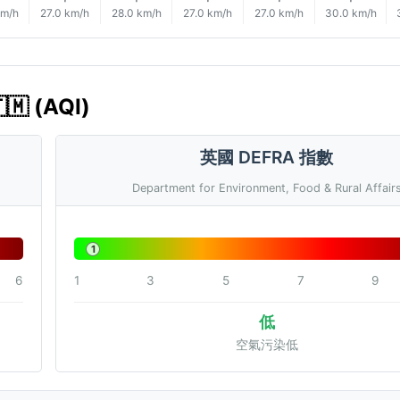
km/h
27.0 km/h
28.0 km/h
27.0 km/h
27.0 km/h
30.0 km/h
 (AQI)
英國 DEFRA 指數
Department for Environment, Food & Rural Affair
1
6
1
3
5
7
9
低
空氣污染低