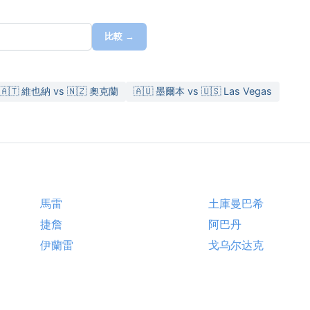
比較 →
🇦🇹 維也納 vs 🇳🇿 奧克蘭
🇦🇺 墨爾本 vs 🇺🇸 Las Vegas
馬雷
土庫曼巴希
捷詹
阿巴丹
伊蘭雷
戈乌尔达克