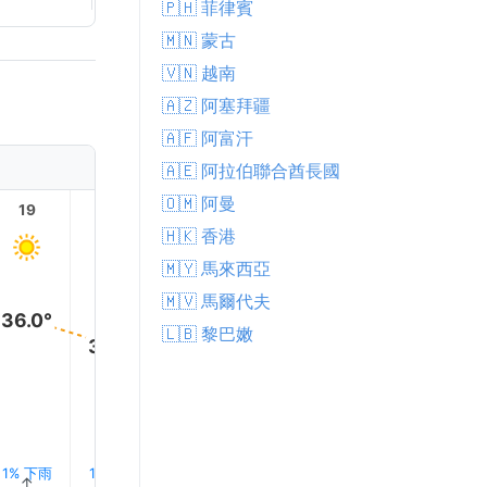
🇵🇭 菲律賓
🇲🇳 蒙古
🇻🇳 越南
🇦🇿 阿塞拜疆
🇦🇫 阿富汗
🇦🇪 阿拉伯聯合酋長國
🇴🇲 阿曼
19
20
21
22
23
🇭🇰 香港
🇲🇾 馬來西亞
🇲🇻 馬爾代夫
36.0°
🇱🇧 黎巴嫩
34.0°
32.0°
32.0°
30.0°
30.0°
1% 下雨
1% 下雨
1% 下雨
1% 下雨
1% 下雨
1% 下雨
↑
↑
↑
↑
↑
↑