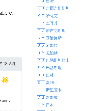
🇹🇼 台灣
🇰🇬 吉爾吉斯斯坦
出3°C。
🇰🇿 哈薩克
🇹🇷 土耳其
🇹🇯 塔吉克斯坦
🇨🇾 塞浦路斯
🇧🇩 孟加拉
🇳🇵 尼泊爾
🇵🇸 巴勒斯坦領土
 12. 8月
週四 13. 8月
🇵🇰 巴基斯坦
🇧🇭 巴林
🇸🇾 敘利亞
🇱🇰 斯里蘭卡
🇸🇬 新加坡
Sunny
Sunny
🇯🇵 日本