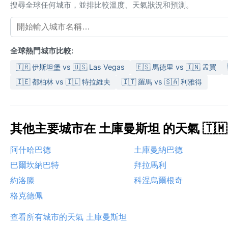
搜尋全球任何城市，並排比較溫度、天氣狀況和預測。
全球熱門城市比較:
🇹🇷 伊斯坦堡 vs 🇺🇸 Las Vegas
🇪🇸 馬德里 vs 🇮🇳 孟買
🇮🇪 都柏林 vs 🇮🇱 特拉維夫
🇮🇹 羅馬 vs 🇸🇦 利雅得
其他主要城市在 土庫曼斯坦 的天氣 🇹🇲
阿什哈巴德
土庫曼納巴德
巴爾坎納巴特
拜拉馬利
約洛滕
科涅烏爾根奇
格克德佩
查看所有城市的天氣 土庫曼斯坦