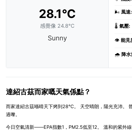
28.1°C
🌬️
風速:
感覺像 24.8°C
🌡️
氣壓:
Sunny
👁️
能見
🌧️
降水
達紹古茲而家嘅天氣係點？
而家達紹古茲喺晴天下烤到28°C。 天空晴朗，陽光充沛。 體感
過嚟。
今日空氣清新——EPA指數1，PM2.5低至12。 溫和的紫外線指