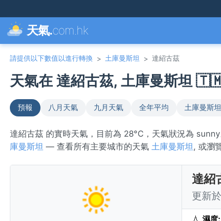
天氣.
com.hk
請提供以下數值以進行轉換
土庫曼斯坦
達紹古茲
>
>
天氣在 達紹古茲, 土庫曼斯坦 🇹
預報
八月天氣
九月天氣
全年平均
土庫曼斯坦
達紹古茲 的實時天氣，目前為 28°C，天氣狀況為 su
庫曼斯坦
— 查看所有主要城市的天氣
土庫曼斯坦
, 或瀏
達紹
更新於 
💧
濕度: