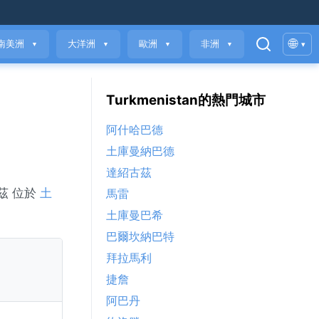
🌐
南美洲
大洋洲
歐洲
非洲
▾
▼
▼
▼
▼
Turkmenistan的熱門城市
阿什哈巴德
土庫曼納巴德
達紹古茲
茲 位於
土
馬雷
土庫曼巴希
巴爾坎納巴特
拜拉馬利
捷詹
阿巴丹