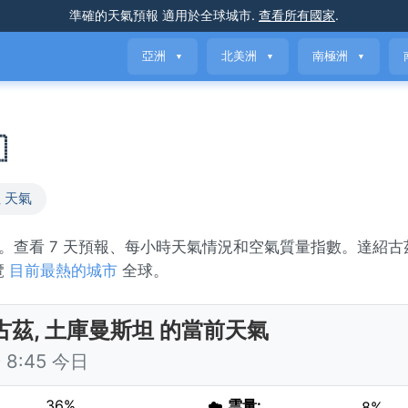
準確的天氣預報
適用於全球城市
.
查看所有國家
.
亞洲
北美洲
南極洲
▼
▼
▼

 天氣
nny。查看 7 天預報、每小時天氣情況和空氣質量指數。達紹古
覽
目前最熱的城市
全球。
古茲, 土庫曼斯坦 的當前天氣
8:45 今日
36%
☁️
雲量:
8%