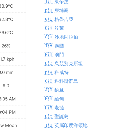
🇹🇱 東帝汶
38.9°C
38.3°C
🇰🇭 柬埔寨
🇬🇪 格魯吉亞
32.8°C
32.1°C
🇧🇳 汶萊
26.6°C
26.6°C
🇸🇦 沙地阿拉伯
🇹🇭 泰國
26%
25%
🇲🇴 澳門
1.7 kph
22.0 kph
🇺🇿 烏茲別克斯坦
🇰🇼 科威特
0.0 mm
0.0 mm
🇨🇨 科科斯群島
9.0
9.0
🇯🇴 約旦
🇲🇲 緬甸
6:05 AM
06:06 AM
🇱🇦 老撾
8:04 PM
08:03 PM
🇨🇽 聖誕島
🇮🇴 英屬印度洋領地
ew Moon
New Moon