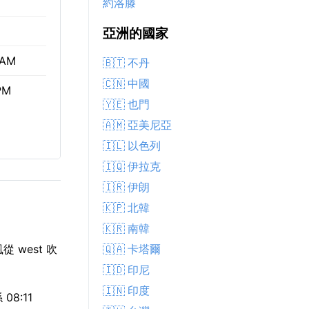
約洛滕
亞洲的國家
 AM
🇧🇹 不丹
🇨🇳 中國
PM
🇾🇪 也門
🇦🇲 亞美尼亞
🇮🇱 以色列
🇮🇶 伊拉克
🇮🇷 伊朗
🇰🇵 北韓
🇰🇷 南韓
🇶🇦 卡塔爾
 west 吹
🇮🇩 印尼
🇮🇳 印度
8:11