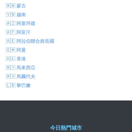
🇲🇳 蒙古
🇻🇳 越南
🇦🇿 阿塞拜疆
🇦🇫 阿富汗
🇦🇪 阿拉伯聯合酋長國
🇴🇲 阿曼
🇭🇰 香港
🇲🇾 馬來西亞
🇲🇻 馬爾代夫
🇱🇧 黎巴嫩
今日熱門城市