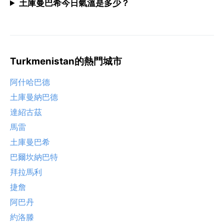
土庫曼巴希今日氣溫是多少？
Turkmenistan的熱門城市
阿什哈巴德
土庫曼納巴德
達紹古茲
馬雷
土庫曼巴希
巴爾坎納巴特
拜拉馬利
捷詹
阿巴丹
約洛滕