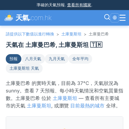
準確的天氣預報
.
查看所有國家
.
☰
天氣.
com.hk
🌐
請提供以下數值以進行轉換
土庫曼斯坦
土庫曼巴希
>
>
天氣在 土庫曼巴希, 土庫曼斯坦 🇹🇲
預報
八月天氣
九月天氣
全年平均
土庫曼斯坦 天氣
土庫曼巴希 的實時天氣，目前為 37°C，天氣狀況為
sunny。查看 7 天預報、每小時天氣情況和空氣質量指
數。土庫曼巴希 位於
土庫曼斯坦
— 查看所有主要城
市的天氣
土庫曼斯坦
, 或瀏覽
目前最熱的城市
全球。