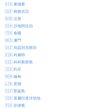
🇰🇭 柬埔寨
🇬🇪 格魯吉亞
🇧🇳 汶萊
🇸🇦 沙地阿拉伯
🇹🇭 泰國
🇲🇴 澳門
🇺🇿 烏茲別克斯坦
🇰🇼 科威特
🇨🇨 科科斯群島
🇯🇴 約旦
🇲🇲 緬甸
🇱🇦 老撾
🇨🇽 聖誕島
🇮🇴 英屬印度洋領地
🇵🇭 菲律賓