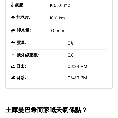
🌡️
氣壓:
1005.0 mb
👁️
能見度:
10.0 km
🌧️
降水量:
0.0 mm
☁️
雲量:
0%
☀️
紫外線指數:
6.0
🌅
日出:
06:34 AM
🌇
日落:
08:33 PM
土庫曼巴希而家嘅天氣係點？