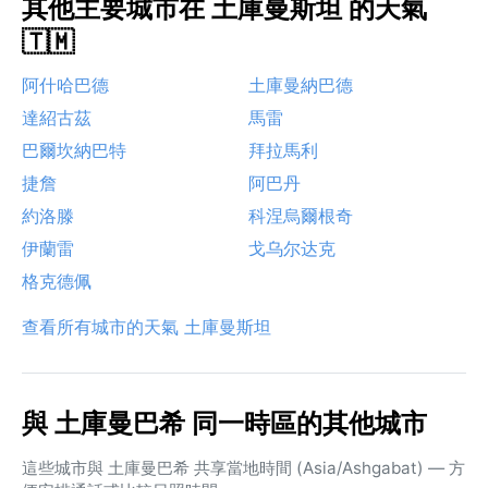
其他主要城市在 土庫曼斯坦 的天氣
🇹🇲
阿什哈巴德
土庫曼納巴德
達紹古茲
馬雷
巴爾坎納巴特
拜拉馬利
捷詹
阿巴丹
約洛滕
科涅烏爾根奇
伊蘭雷
戈乌尔达克
格克德佩
查看所有城市的天氣 土庫曼斯坦
與 土庫曼巴希 同一時區的其他城市
這些城市與 土庫曼巴希 共享當地時間 (Asia/Ashgabat) — 方