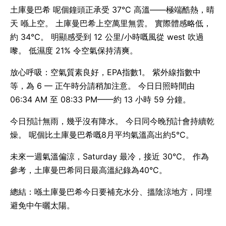
土庫曼巴希 呢個鐘頭正承受 37°C 高溫——極端酷熱，晴
天 喺上空。 土庫曼巴希上空萬里無雲。 實際體感略低，
約 34°C。 明顯感受到 12 公里/小時嘅風從 west 吹過
嚟。 低濕度 21% 令空氣保持清爽。
放心呼吸：空氣質素良好，EPA指數1。 紫外線指數中
等，為 6 — 正午時分請稍加注意。 今日日照時間由
06:34 AM 至 08:33 PM——約 13 小時 59 分鐘。
今日預計無雨，幾乎沒有降水。 今日同今晚預計會持續乾
燥。 呢個比土庫曼巴希嘅8月平均氣溫高出約5°C。
未來一週氣溫偏涼，Saturday 最冷，接近 30°C。 作為
參考，土庫曼巴希同日最高溫紀錄為40°C。
總結：喺土庫曼巴希今日要補充水分、搵陰涼地方，同埋
避免中午曬太陽。