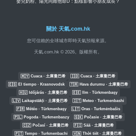
嬰兒奶粉、陽光同維他命D：點樣影響小朋友成長？
關於 天氣.com.hk
您可信賴的全球城市即時天氣預報來源。
天氣.com.hk © 2026。版權所有。
🇲🇾
🇮🇩
Cuaca · 土庫曼巴希
Cuaca · 土庫曼巴希
🇪🇸
🇹🇷
El tiempo · Krasnovodsk
Hava durumu · 土庫曼巴希
🇭🇺
🇪🇪
Időjárás · 土庫曼巴希
Ilm · Türkmenbaşy
🇱🇻
🇮🇹
Laikapstākļi · 土庫曼巴希
Meteo · Turkmenbashi
🇫🇷
🇱🇹
Météo · Türkmenbaşy
Oras · Turkmėnbašis
🇵🇱
🇸🇰
Pogoda · Turkmenbaszy
Počasie · 土庫曼巴希
🇨🇿
🇫🇮
Počasí · 土庫曼巴希
Sää · 土庫曼巴希
🇵🇹
🇻🇳
Tempo · Turkmenbachi
Thời tiết · 土庫曼巴希