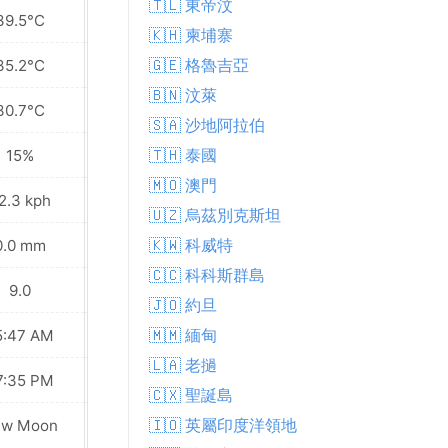
🇹🇱 東帝汶
39.5°C
39.9°C
🇰🇭 柬埔寨
🇬🇪 格魯吉亞
35.2°C
35.1°C
🇧🇳 汶萊
30.7°C
30.8°C
🇸🇦 沙地阿拉伯
🇹🇭 泰國
15%
11%
🇲🇴 澳門
2.3 kph
21.2 kph
🇺🇿 烏茲別克斯坦
🇰🇼 科威特
0.0 mm
0.0 mm
🇨🇨 科科斯群島
9.0
9.0
🇯🇴 約旦
🇲🇲 緬甸
5:47 AM
05:47 AM
🇱🇦 老撾
7:35 PM
07:34 PM
🇨🇽 聖誕島
🇮🇴 英屬印度洋領地
ew Moon
New Moon