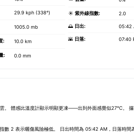
29.9 kph (338°)
☀️
紫外線指數:
2.0
🌅
日出:
05:42
1005.0 mb
🌇
日落:
07:40
度:
10.0 km
量:
0.0 mm
無雲。 體感比溫度計顯示明顯更凍——出到外面感覺似27°C。 攞
。
數 2 表示曬傷風險極低。 日出時間為 05:42 AM，日落時間為 