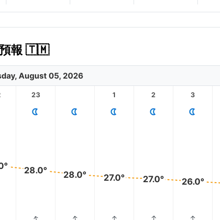
報 🇹🇲
day, August 05, 2026
2
23
1
2
3
0°
28.0°
28.0°
27.0°
27.0°
26.0°
↑
↑
↑
↑
↑
↑