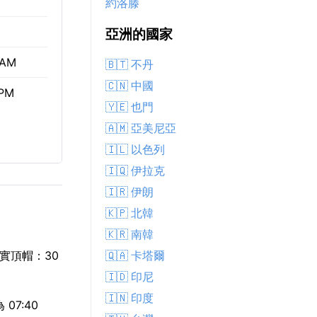
約洛滕
亞洲的國家
 AM
🇧🇹 不丹
🇨🇳 中國
 PM
🇾🇪 也門
🇦🇲 亞美尼亞
🇮🇱 以色列
🇮🇶 伊拉克
🇮🇷 伊朗
🇰🇵 北韓
🇰🇷 南韓
🇶🇦 卡塔爾
實頂帽：30
🇮🇩 印尼
🇮🇳 印度
07:40