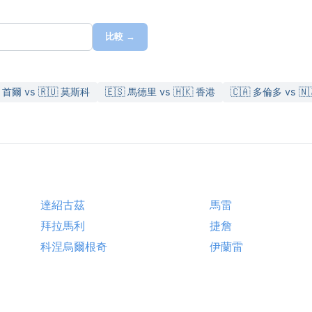
比較 →
 首爾 vs 🇷🇺 莫斯科
🇪🇸 馬德里 vs 🇭🇰 香港
🇨🇦 多倫多 vs 
達紹古茲
馬雷
拜拉馬利
捷詹
科涅烏爾根奇
伊蘭雷