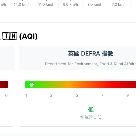
km/h
14.0 km/h
11.0 km/h
9.0 km/h
8.0 km/h
7.0 km/h
🇲 (AQI)
英國 DEFRA 指數
Department for Environment, Food & Rural Affair
1
6
1
3
5
7
9
低
空氣污染低