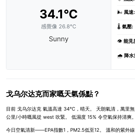
34.1°C
🌬️
風速:
感覺像 26.8°C
🌡️
氣壓:
Sunny
👁️
能見
🌧️
降水
戈乌尔达克而家嘅天氣係點？
目前 戈乌尔达克 氣溫高達 34°C，晴天。 天朗氣清，萬里
公里/小時嘅風從 west 吹緊。 低濕度 15% 令空氣保持清爽
今日空氣清新——EPA指數1，PM2.5低至12。 溫和的紫外線指