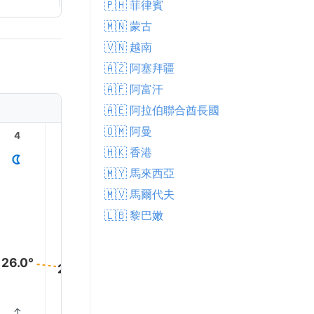
🇵🇭 菲律賓
🇲🇳 蒙古
🇻🇳 越南
🇦🇿 阿塞拜疆
🇦🇫 阿富汗
🇦🇪 阿拉伯聯合酋長國
🇴🇲 阿曼
4
5
6
7
8
9
🇭🇰 香港
🇲🇾 馬來西亞
🇲🇻 馬爾代夫
🇱🇧 黎巴嫩
28.0°
27.0°
26.0°
26.0°
25.0°
25.0°
↑
↑
↑
↑
↑
↑