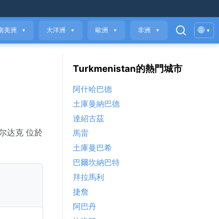
🌐
南美洲
大洋洲
歐洲
非洲
▾
▼
▼
▼
▼
Turkmenistan的熱門城市
阿什哈巴德
土庫曼納巴德
達紹古茲
尔达克 位於
馬雷
土庫曼巴希
巴爾坎納巴特
拜拉馬利
捷詹
阿巴丹