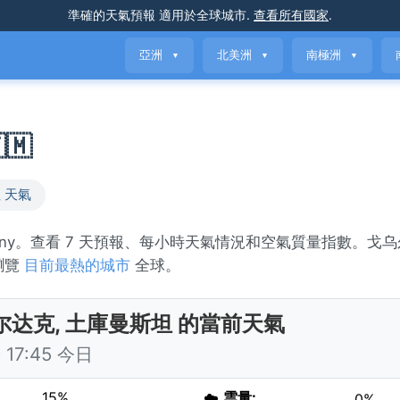
準確的天氣預報
適用於全球城市
.
查看所有國家
.
亞洲
北美洲
南極洲
▼
▼
▼
🇲
 天氣
unny。查看 7 天預報、每小時天氣情況和空氣質量指數。戈乌
或瀏覽
目前最熱的城市
全球。
尔达克, 土庫曼斯坦 的當前天氣
17:45 今日
15%
☁️
雲量:
0%