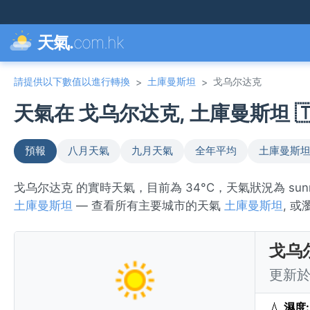
天氣.
com.hk
請提供以下數值以進行轉換
土庫曼斯坦
戈乌尔达克
>
>
天氣在 戈乌尔达克, 土庫曼斯坦 🇹
預報
八月天氣
九月天氣
全年平均
土庫曼斯坦
戈乌尔达克 的實時天氣，目前為 34°C，天氣狀況為 s
土庫曼斯坦
— 查看所有主要城市的天氣
土庫曼斯坦
, 
戈乌
更新於 
💧
濕度: