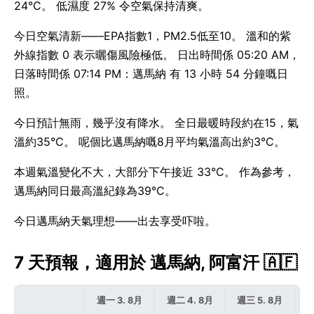
24°C。 低濕度 27% 令空氣保持清爽。
今日空氣清新——EPA指數1，PM2.5低至10。 溫和的紫
外線指數 0 表示曬傷風險極低。 日出時間係 05:20 AM，
日落時間係 07:14 PM：邁馬納 有 13 小時 54 分鐘嘅日
照。
今日預計無雨，幾乎沒有降水。 全日最暖時段約在15，氣
溫約35°C。 呢個比邁馬納嘅8月平均氣溫高出約3°C。
本週氣溫變化不大，大部分下午接近 33°C。 作為參考，
邁馬納同日最高溫紀錄為39°C。
今日邁馬納天氣理想——出去享受吓啦。
7 天預報，適用於 邁馬納, 阿富汗 🇦🇫
週一 3. 8月
週二 4. 8月
週三 5. 8月
週