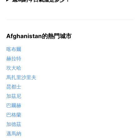
Afghanistan的熱門城市
喀布爾
赫拉特
坎大哈
馬扎里沙里夫
昆都士
加茲尼
巴爾赫
巴格蘭
加德茲
邁馬納