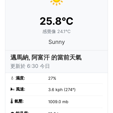
25.8°C
感覺像 24.1°C
Sunny
邁馬納, 阿富汗 的當前天氣
更新於 6:30 今日
💧
濕度:
27%
🌬️
風速:
3.6 kph (274°)
🌡️
氣壓:
1009.0 mb