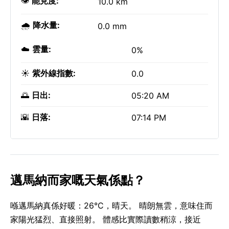
👁️
能見度:
10.0 km
🌧️
降水量:
0.0 mm
☁️
雲量:
0%
☀️
紫外線指數:
0.0
🌅
日出:
05:20 AM
🌇
日落:
07:14 PM
邁馬納而家嘅天氣係點？
喺邁馬納真係好暖：26°C，晴天。 晴朗無雲，意味住而
家陽光猛烈、直接照射。 體感比實際讀數稍涼，接近