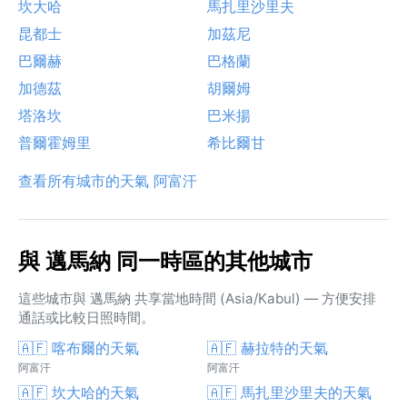
坎大哈
馬扎里沙里夫
昆都士
加茲尼
巴爾赫
巴格蘭
加德茲
胡爾姆
塔洛坎
巴米揚
普爾霍姆里
希比爾甘
查看所有城市的天氣 阿富汗
與 邁馬納 同一時區的其他城市
這些城市與 邁馬納 共享當地時間 (Asia/Kabul) — 方便安排
通話或比較日照時間。
🇦🇫 喀布爾的天氣
🇦🇫 赫拉特的天氣
阿富汗
阿富汗
🇦🇫 坎大哈的天氣
🇦🇫 馬扎里沙里夫的天氣