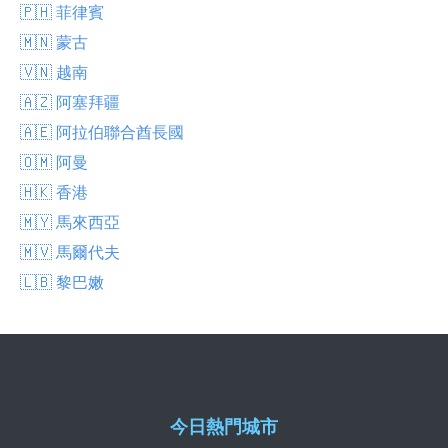
🇵🇭 菲律賓
🇲🇳 蒙古
🇻🇳 越南
🇦🇿 阿塞拜疆
🇦🇪 阿拉伯聯合酋長國
🇴🇲 阿曼
🇭🇰 香港
🇲🇾 馬來西亞
🇲🇻 馬爾代夫
🇱🇧 黎巴嫩
今日熱門城市