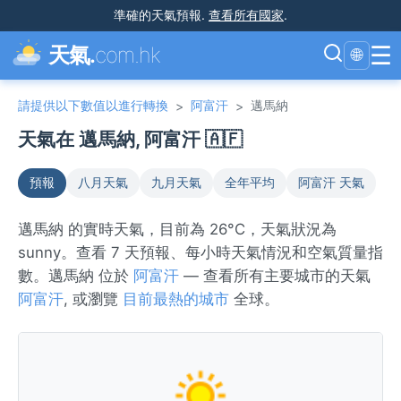
準確的天氣預報
.
查看所有國家
.
☰
天氣.
com.hk
🌐
請提供以下數值以進行轉換
阿富汗
邁馬納
>
>
天氣在 邁馬納, 阿富汗 🇦🇫
預報
八月天氣
九月天氣
全年平均
阿富汗 天氣
邁馬納 的實時天氣，目前為 26°C，天氣狀況為
sunny。查看 7 天預報、每小時天氣情況和空氣質量指
數。邁馬納 位於
阿富汗
— 查看所有主要城市的天氣
阿富汗
, 或瀏覽
目前最熱的城市
全球。