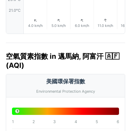
21.0°C
↑
↑
↑
↑
↑
4.0 km/h
5.0 km/h
6.0 km/h
11.0 km/h
16.0 
空氣質素指數 in 邁馬納, 阿富汗 🇦🇫
(AQI)
美國環保署指數
Environmental Protection Agency
1
1
2
3
4
5
6