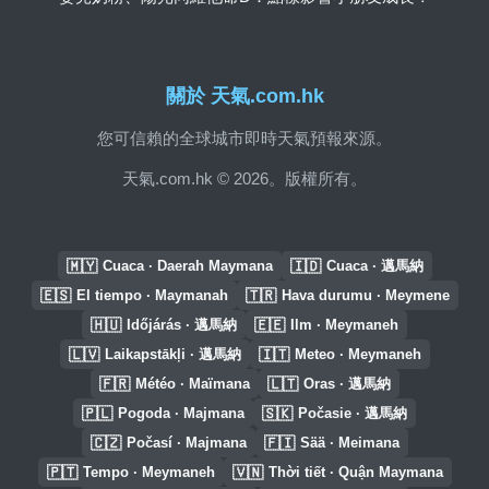
關於 天氣.com.hk
您可信賴的全球城市即時天氣預報來源。
天氣.com.hk © 2026。版權所有。
🇲🇾
🇮🇩
Cuaca · Daerah Maymana
Cuaca · 邁馬納
🇪🇸
🇹🇷
El tiempo · Maymanah
Hava durumu · Meymene
🇭🇺
🇪🇪
Időjárás · 邁馬納
Ilm · Meymaneh
🇱🇻
🇮🇹
Laikapstākļi · 邁馬納
Meteo · Meymaneh
🇫🇷
🇱🇹
Météo · Maïmana
Oras · 邁馬納
🇵🇱
🇸🇰
Pogoda · Majmana
Počasie · 邁馬納
🇨🇿
🇫🇮
Počasí · Majmana
Sää · Meimana
🇵🇹
🇻🇳
Tempo · Meymaneh
Thời tiết · Quận Maymana