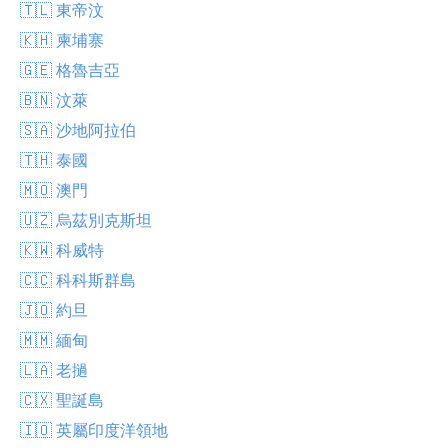
🇹🇱 東帝汶
🇰🇭 柬埔寨
🇬🇪 格魯吉亞
🇧🇳 汶萊
🇸🇦 沙地阿拉伯
🇹🇭 泰國
🇲🇴 澳門
🇺🇿 烏茲別克斯坦
🇰🇼 科威特
🇨🇨 科科斯群島
🇯🇴 約旦
🇲🇲 緬甸
🇱🇦 老撾
🇨🇽 聖誕島
🇮🇴 英屬印度洋領地