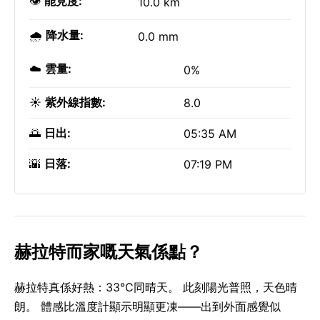
👁️
能見度:
10.0 km
🌧️
降水量:
0.0 mm
☁️
雲量:
0%
☀️
紫外線指數:
8.0
🌅
日出:
05:35 AM
🌇
日落:
07:19 PM
赫拉特而家嘅天氣係點？
赫拉特真係好熱：33°C同晴天。 此刻陽光普照，天色晴
朗。 體感比溫度計顯示明顯更凍——出到外面感覺似