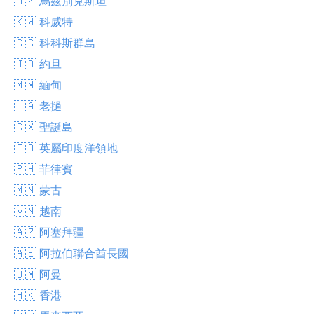
🇺🇿 烏茲別克斯坦
🇰🇼 科威特
🇨🇨 科科斯群島
🇯🇴 約旦
🇲🇲 緬甸
🇱🇦 老撾
🇨🇽 聖誕島
🇮🇴 英屬印度洋領地
🇵🇭 菲律賓
🇲🇳 蒙古
🇻🇳 越南
🇦🇿 阿塞拜疆
🇦🇪 阿拉伯聯合酋長國
🇴🇲 阿曼
🇭🇰 香港