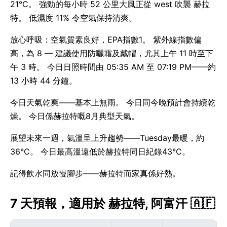
21°C。 強勁的每小時 52 公里大風正從 west 吹襲 赫拉
特。 低濕度 11% 令空氣保持清爽。
放心呼吸：空氣質素良好，EPA指數1。 紫外線指數偏
高，為 8 — 建議使用防曬霜及戴帽，尤其上午 11 時至下
午 3 時。 今日日照時間由 05:35 AM 至 07:19 PM——約
13 小時 44 分鐘。
今日天氣乾爽——基本上無雨。 今日同今晚預計會持續乾
燥。 今日係赫拉特嘅8月典型天氣。
展望未來一週，氣溫呈上升趨勢——Tuesday最暖，約
36°C。 今日最高溫遠低於赫拉特同日紀錄43°C。
記得飲水同放慢腳步——赫拉特而家真係好熱。
7 天預報，適用於 赫拉特, 阿富汗 🇦🇫