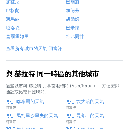
加茲尼
巴爾赫
巴格蘭
加德茲
邁馬納
胡爾姆
塔洛坎
巴米揚
普爾霍姆里
希比爾甘
查看所有城市的天氣 阿富汗
與 赫拉特 同一時區的其他城市
這些城市與 赫拉特 共享當地時間 (Asia/Kabul) — 方便安排
通話或比較日照時間。
🇦🇫 喀布爾的天氣
🇦🇫 坎大哈的天氣
阿富汗
阿富汗
🇦🇫 馬扎里沙里夫的天氣
🇦🇫 昆都士的天氣
阿富汗
阿富汗