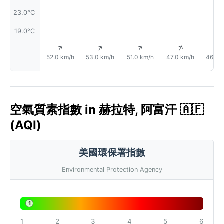
23.0°C
19.0°C
↑
↑
↑
↑
52.0 km/h
53.0 km/h
51.0 km/h
47.0 km/h
46.0 
空氣質素指數 in 赫拉特, 阿富汗 🇦🇫
(AQI)
美國環保署指數
Environmental Protection Agency
1
1
2
3
4
5
6