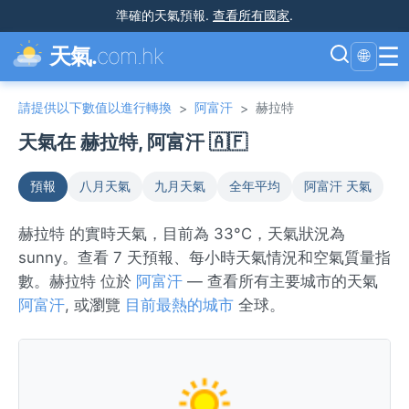
準確的天氣預報
.
查看所有國家
.
☰
天氣.
com.hk
🌐
請提供以下數值以進行轉換
阿富汗
赫拉特
>
>
天氣在 赫拉特, 阿富汗 🇦🇫
預報
八月天氣
九月天氣
全年平均
阿富汗 天氣
赫拉特 的實時天氣，目前為 33°C，天氣狀況為
sunny。查看 7 天預報、每小時天氣情況和空氣質量指
數。赫拉特 位於
阿富汗
— 查看所有主要城市的天氣
阿富汗
, 或瀏覽
目前最熱的城市
全球。