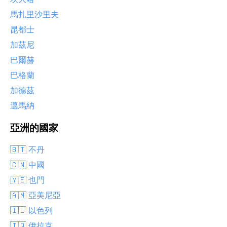
馬扎里沙里夫
昆都士
加茲尼
巴爾赫
巴格蘭
加德茲
邁馬納
亞洲的國家
🇧🇹 不丹
🇨🇳 中國
🇾🇪 也門
🇦🇲 亞美尼亞
🇮🇱 以色列
🇮🇶 伊拉克