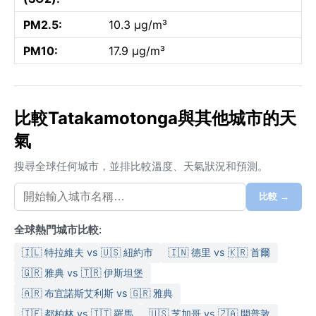
PM2.5:
10.3 µg/m³
PM10:
17.9 µg/m³
比較Tatakamotonga與其他城市的天
氣
搜尋全球任何城市，並排比較溫度、天氣狀況和預測。
比較 →
全球熱門城市比較:
🇮🇱 特拉維夫 vs 🇺🇸 紐約市
🇮🇳 德里 vs 🇰🇷 首爾
🇬🇷 雅典 vs 🇹🇷 伊斯坦堡
🇦🇷 布宜諾斯艾利斯 vs 🇬🇷 雅典
🇮🇪 都柏林 vs 🇮🇹 羅馬
🇺🇸 芝加哥 vs 🇿🇦 開普敦