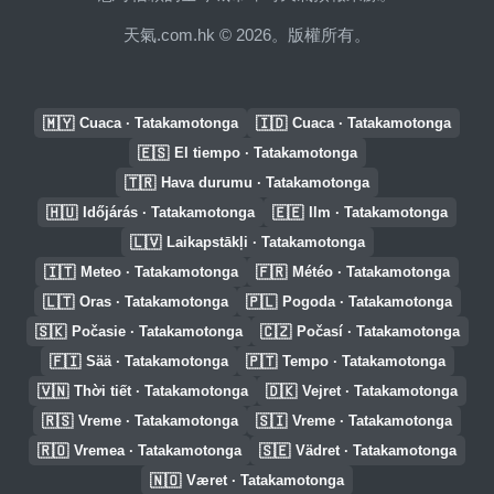
天氣.com.hk © 2026。版權所有。
🇲🇾
🇮🇩
Cuaca · Tatakamotonga
Cuaca · Tatakamotonga
🇪🇸
El tiempo · Tatakamotonga
🇹🇷
Hava durumu · Tatakamotonga
🇭🇺
🇪🇪
Időjárás · Tatakamotonga
Ilm · Tatakamotonga
🇱🇻
Laikapstākļi · Tatakamotonga
🇮🇹
🇫🇷
Meteo · Tatakamotonga
Météo · Tatakamotonga
🇱🇹
🇵🇱
Oras · Tatakamotonga
Pogoda · Tatakamotonga
🇸🇰
🇨🇿
Počasie · Tatakamotonga
Počasí · Tatakamotonga
🇫🇮
🇵🇹
Sää · Tatakamotonga
Tempo · Tatakamotonga
🇻🇳
🇩🇰
Thời tiết · Tatakamotonga
Vejret · Tatakamotonga
🇷🇸
🇸🇮
Vreme · Tatakamotonga
Vreme · Tatakamotonga
🇷🇴
🇸🇪
Vremea · Tatakamotonga
Vädret · Tatakamotonga
🇳🇴
Været · Tatakamotonga