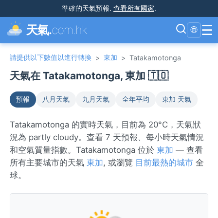
準確的天氣預報
.
查看所有國家
.
☰
天氣.
com.hk
🌐
請提供以下數值以進行轉換
東加
>
>
Tatakamotonga
天氣在 Tatakamotonga, 東加 🇹🇴
預報
八月天氣
九月天氣
全年平均
東加 天氣
Tatakamotonga 的實時天氣，目前為 20°C，天氣狀
況為 partly cloudy。查看 7 天預報、每小時天氣情況
和空氣質量指數。Tatakamotonga 位於
東加
— 查看
所有主要城市的天氣
東加
, 或瀏覽
目前最熱的城市
全
球。