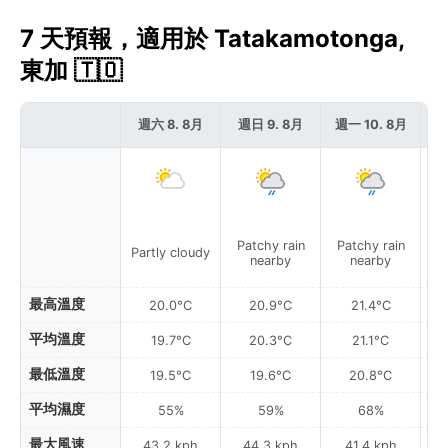
7 天預報，適用於 Tatakamotonga,
東加 🇹🇴
週六 8. 8月
週日 9. 8月
週一 10. 8月
週
Patchy rain
Patchy rain
P
Partly cloudy
nearby
nearby
最高溫度
20.0°C
20.9°C
21.4°C
平均溫度
19.7°C
20.3°C
21.1°C
最低溫度
19.5°C
19.6°C
20.8°C
平均濕度
55%
59%
68%
最大風速
43.2 kph
44.3 kph
41.4 kph