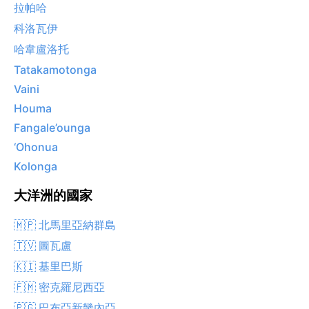
拉帕哈
科洛瓦伊
哈韋盧洛托
Tatakamotonga
Vaini
Houma
Fangale’ounga
‘Ohonua
Kolonga
大洋洲的國家
🇲🇵 北馬里亞納群島
🇹🇻 圖瓦盧
🇰🇮 基里巴斯
🇫🇲 密克羅尼西亞
🇵🇬 巴布亞新畿內亞