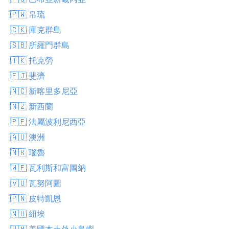
🇵🇼 帛琉
🇨🇰 庫克群島
🇸🇧 所羅門群島
🇹🇰 托克勞
🇫🇯 斐濟
🇳🇨 新喀里多尼亞
🇳🇿 新西蘭
🇵🇫 法屬波利尼西亞
🇦🇺 澳洲
🇳🇷 瑙魯
🇼🇫 瓦利斯和富圖納
🇻🇺 瓦努阿圖
🇵🇳 皮特凱恩
🇳🇺 紐埃
🇺🇲 美國本土外小島嶼