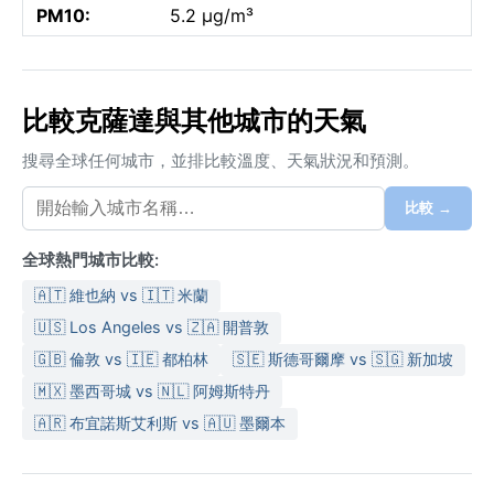
PM10:
5.2 µg/m³
比較克薩達與其他城市的天氣
搜尋全球任何城市，並排比較溫度、天氣狀況和預測。
比較 →
全球熱門城市比較:
🇦🇹 維也納 vs 🇮🇹 米蘭
🇺🇸 Los Angeles vs 🇿🇦 開普敦
🇬🇧 倫敦 vs 🇮🇪 都柏林
🇸🇪 斯德哥爾摩 vs 🇸🇬 新加坡
🇲🇽 墨西哥城 vs 🇳🇱 阿姆斯特丹
🇦🇷 布宜諾斯艾利斯 vs 🇦🇺 墨爾本