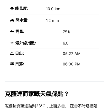
👁️
能見度:
10.0 km
🌧️
降水量:
1.2 mm
☁️
雲量:
75%
☀️
紫外線指數:
6.0
🌅
日出:
05:27 AM
🌇
日落:
06:00 PM
克薩達而家嘅天氣係點？
呢個鐘克薩達熱到28°C，上面多雲。 疏雲不時遮擋陽