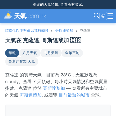
準確的天氣預報
.
查看所有國家
.
☰
天氣.
com.hk
🌐
請提供以下數值以進行轉換
哥斯達黎加
克薩達
>
>
天氣在 克薩達, 哥斯達黎加 🇨🇷
預報
八月天氣
九月天氣
全年平均
哥斯達黎加 天氣
克薩達 的實時天氣，目前為 28°C，天氣狀況為
cloudy。查看 7 天預報、每小時天氣情況和空氣質量
指數。克薩達 位於
哥斯達黎加
— 查看所有主要城市
的天氣
哥斯達黎加
, 或瀏覽
目前最熱的城市
全球。