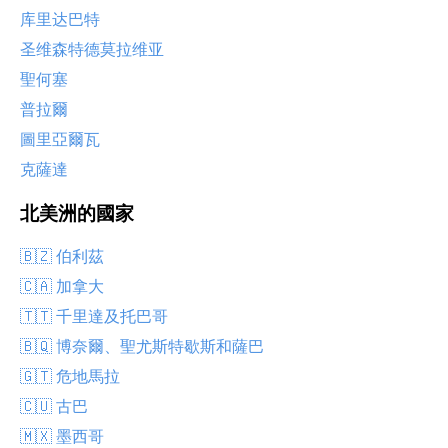
库里达巴特
圣维森特德莫拉维亚
聖何塞
普拉爾
圖里亞爾瓦
克薩達
北美洲的國家
🇧🇿 伯利茲
🇨🇦 加拿大
🇹🇹 千里達及托巴哥
🇧🇶 博奈爾、聖尤斯特歇斯和薩巴
🇬🇹 危地馬拉
🇨🇺 古巴
🇲🇽 墨西哥