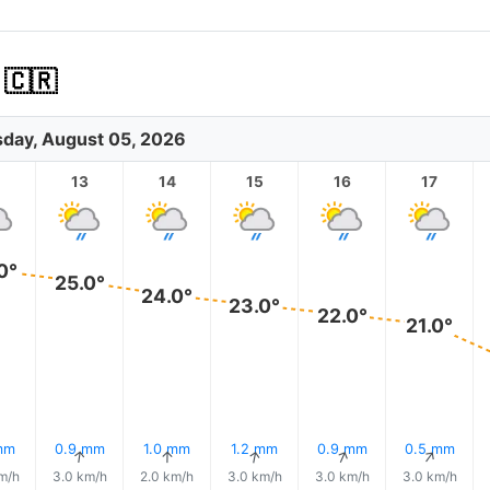
🇷
day, August 05, 2026
2
13
14
15
16
17
0°
25.0°
24.0°
23.0°
22.0°
21.0°
mm
0.9 mm
1.0 mm
1.2 mm
0.9 mm
0.5 mm
↑
↑
↑
↑
↑
↑
m/h
3.0 km/h
2.0 km/h
3.0 km/h
3.0 km/h
3.0 km/h