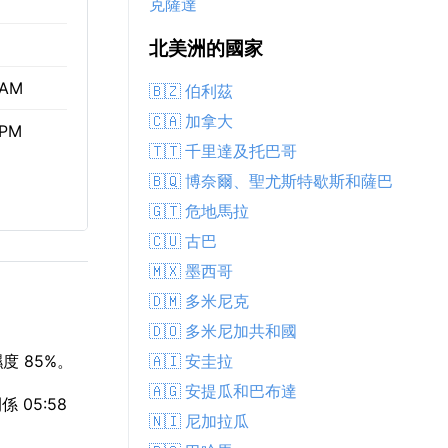
克薩達
北美洲的國家
 AM
🇧🇿 伯利茲
🇨🇦 加拿大
 PM
🇹🇹 千里達及托巴哥
🇧🇶 博奈爾、聖尤斯特歇斯和薩巴
🇬🇹 危地馬拉
🇨🇺 古巴
🇲🇽 墨西哥
🇩🇲 多米尼克
🇩🇴 多米尼加共和國
🇦🇮 安圭拉
度 85%。
🇦🇬 安提瓜和巴布達
 05:58
🇳🇮 尼加拉瓜