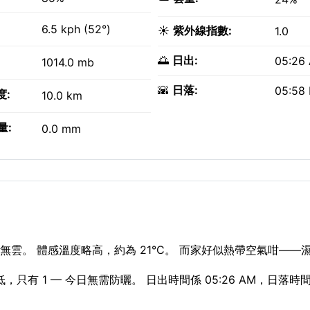
6.5 kph (52°)
☀️
紫外線指數:
1.0
🌅
日出:
05:26
1014.0 mb
🌇
日落:
05:58
度:
10.0 km
量:
0.0 mm
雲。 體感溫度略高，約為 21°C。 而家好似熱帶空氣咁——濕
只有 1 — 今日無需防曬。 日出時間係 05:26 AM，日落時間係