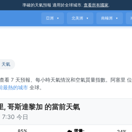
準確的天氣預報
適用於全球城市
.
查看所有國家
.
亞洲
北美洲
南極洲
▼
▼
▼
 天氣
y。查看 7 天預報、每小時天氣情況和空氣質量指數。阿塞里 
前最熱的城市
全球。
里, 哥斯達黎加 的當前天氣
7:30 今日
85%
☁️
雲量:
24%