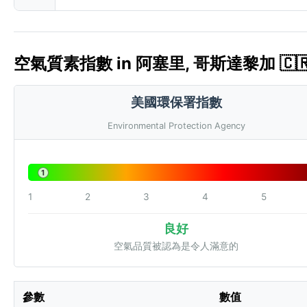
空氣質素指數 in 阿塞里, 哥斯達黎加 🇨🇷 
美國環保署指數
Environmental Protection Agency
1
1
2
3
4
5
良好
空氣品質被認為是令人滿意的
參數
數值