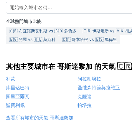
全球熱門城市比較:
🇦🇷 布宜諾斯艾利斯 vs 🇨🇦 多倫多
🇹🇷 伊斯坦堡 vs 🇻🇳 
🇪🇬 開羅 vs 🇷🇺 莫斯科
🇩🇰 哥本哈根 vs 🇪🇸 馬德里
其他主要城市在 哥斯達黎加 的天氣 🇨🇷
利蒙
阿拉胡埃拉
库里达巴特
圣维森特德莫拉维亚
圖里亞爾瓦
克薩達
聖費利佩
帕塔拉
查看所有城市的天氣 哥斯達黎加