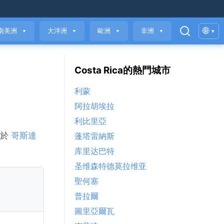
🌐
南美洲
大洋洲
歐洲
非洲
▾
▼
▼
▼
▼
Costa Rica的熱門城市
利蒙
阿拉胡埃拉
利比里亞
位於
哥斯達
蓬塔雷納斯
库里达巴特
圣维森特德莫拉维亚
聖何塞
普拉爾
圖里亞爾瓦