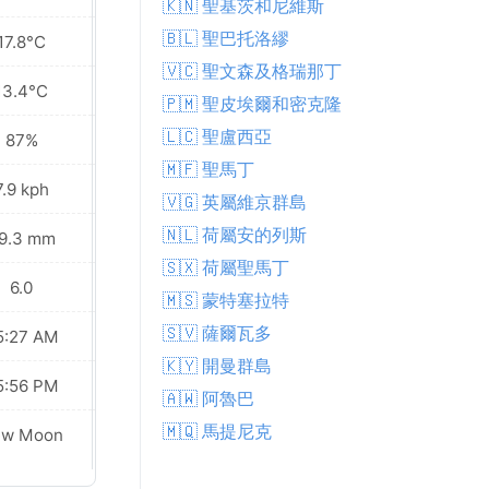
🇰🇳 聖基茨和尼維斯
🇧🇱 聖巴托洛繆
17.8°C
19.4°C
🇻🇨 聖文森及格瑞那丁
13.4°C
14.3°C
🇵🇲 聖皮埃爾和密克隆
🇱🇨 聖盧西亞
87%
84%
🇲🇫 聖馬丁
7.9 kph
9.0 kph
🇻🇬 英屬維京群島
🇳🇱 荷屬安的列斯
9.3 mm
4.5 mm
🇸🇽 荷屬聖馬丁
6.0
7.0
🇲🇸 蒙特塞拉特
🇸🇻 薩爾瓦多
5:27 AM
05:27 AM
🇰🇾 開曼群島
5:56 PM
05:55 PM
🇦🇼 阿魯巴
🇲🇶 馬提尼克
ew Moon
New Moon