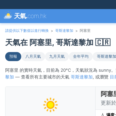
天氣.
com.hk
請提供以下數值以進行轉換
哥斯達黎加
阿塞里
>
>
天氣在 阿塞里, 哥斯達黎加 🇨🇷
預報
八月天氣
九月天氣
全年平均
哥斯達黎加
阿塞里 的實時天氣，目前為 20°C，天氣狀況為 sunn
黎加
— 查看所有主要城市的天氣
哥斯達黎加
, 或瀏覽
目
阿塞
更新於 
💧
濕度: