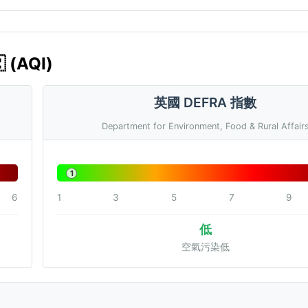
(AQI)
英國 DEFRA 指數
Department for Environment, Food & Rural Affair
1
6
1
3
5
7
9
低
空氣污染低