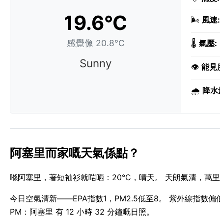
19.6°C
🌬️
風速:
感覺像 20.8°C
🌡️
氣壓:
Sunny
👁️
能見
🌧️
降水
阿塞里而家嘅天氣係點？
喺阿塞里，著短袖衫就啱晒：20°C，晴天。 天朗氣清，萬里無
今日空氣清新——EPA指數1，PM2.5低至8。 紫外線指數偏低，
PM：阿塞里 有 12 小時 32 分鐘嘅日照。