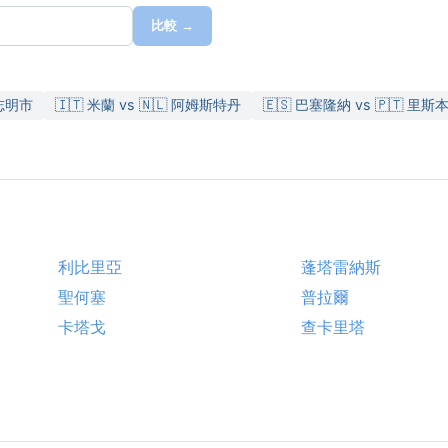
比較 →
胡志明市
🇮🇹 米蘭 vs 🇳🇱 阿姆斯特丹
🇪🇸 巴塞隆納 vs 🇵🇹 里斯
利比里亞
蓬塔雷納斯
聖何塞
普拉爾
卡塔戈
查卡里塔