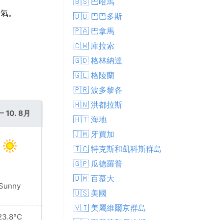
🇧🇸 巴哈馬
天氣。
🇧🇧 巴巴多斯
🇵🇦 巴拿馬
🇨🇼 庫拉索
🇬🇩 格林納達
🇬🇱 格陵蘭
🇵🇷 波多黎各
🇭🇳 洪都拉斯
 10. 8月
週二 11. 8月
🇭🇹 海地
🇯🇲 牙買加
🇹🇨 特克斯和凱科斯群島
🇬🇵 瓜德羅普
🇧🇲 百慕大
Sunny
Mist
🇺🇸 美國
🇻🇮 美屬維爾京群島
23.8°C
25.7°C