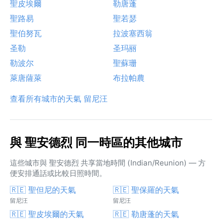
聖皮埃爾
勒唐蓬
聖路易
聖若瑟
聖伯努瓦
拉波塞西翁
圣勒
圣玛丽
勒波尔
聖蘇珊
萊唐薩萊
布拉帕農
查看所有城市的天氣 留尼汪
與 聖安德烈 同一時區的其他城市
這些城市與 聖安德烈 共享當地時間 (Indian/Reunion) — 方
便安排通話或比較日照時間。
🇷🇪 聖但尼的天氣
🇷🇪 聖保羅的天氣
留尼汪
留尼汪
🇷🇪 聖皮埃爾的天氣
🇷🇪 勒唐蓬的天氣