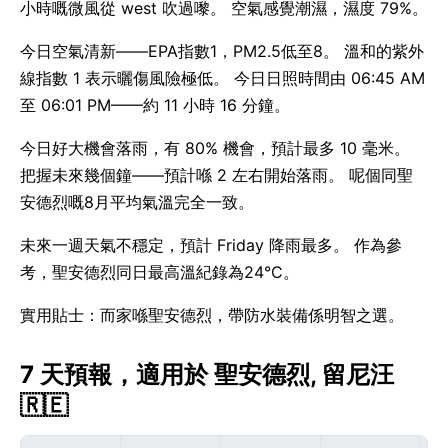
小時嘅微風從 west 吹過嚟。 空氣感覺潮濕，濕度 79%。
今日空氣清新——EPA指數1，PM2.5低至8。 溫和的紫外
線指數 1 表示曬傷風險極低。 今日日照時間由 06:45 AM
至 06:01 PM——約 11 小時 16 分鐘。
今日好大機會落雨，有 80% 機會，預計最多 10 毫米。
把握未來幾個鐘——預計喺 2 左右開始落雨。 呢個同聖
安德烈嘅8月平均氣溫完全一致。
未來一週天氣不穩定，預計 Friday 降雨最多。 作為參
考，聖安德烈同日最高溫紀錄為24°C。
實用貼士：而家喺聖安德烈，帶防水裝備係明智之選。
7 天預報，適用於 聖安德烈, 留尼汪
🇷🇪