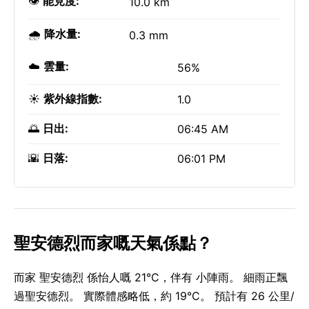
👁️
能見度:
10.0 km
🌧️
降水量:
0.3 mm
☁️
雲量:
56%
☀️
紫外線指數:
1.0
🌅
日出:
06:45 AM
🌇
日落:
06:01 PM
聖安德烈而家嘅天氣係點？
而家 聖安德烈 係怡人嘅 21°C，伴有 小陣雨。 細雨正飄
過聖安德烈。 實際體感略低，約 19°C。 預計有 26 公里/