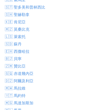
🇸🇹 聖多美和普林西比
🇸🇭 聖赫勒拿
🇰🇪 肯尼亞
🇲🇿 莫桑比克
🇱🇸 萊索托
🇸🇩 蘇丹
🇪🇭 西撒哈拉
🇧🇯 貝寧
🇿🇲 贊比亞
🇬🇶 赤道幾內亞
🇩🇿 阿爾及利亞
🇲🇼 馬拉維
🇾🇹 馬約特
🇲🇬 馬達加斯加