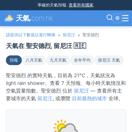
準確的天氣預報
.
查看所有國家
.
☰
天氣.
com.hk
🌐
請提供以下數值以進行轉換
留尼汪
聖安德烈
>
>
天氣在 聖安德烈, 留尼汪 🇷🇪
預報
八月天氣
九月天氣
全年平均
留尼汪 天氣
聖安德烈 的實時天氣，目前為 21°C，天氣狀況為
light rain shower。查看 7 天預報、每小時天氣情況和
空氣質量指數。聖安德烈 位於
留尼汪
— 查看所有主
要城市的天氣
留尼汪
, 或瀏覽
目前最熱的城市
全球。