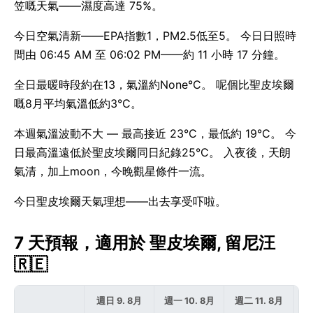
笠嘅天氣——濕度高達 75%。
今日空氣清新——EPA指數1，PM2.5低至5。 今日日照時
間由 06:45 AM 至 06:02 PM——約 11 小時 17 分鐘。
全日最暖時段約在13，氣溫約None°C。 呢個比聖皮埃爾
嘅8月平均氣溫低約3°C。
本週氣溫波動不大 — 最高接近 23°C，最低約 19°C。 今
日最高溫遠低於聖皮埃爾同日紀錄25°C。 入夜後，天朗
氣清，加上moon，今晚觀星條件一流。
今日聖皮埃爾天氣理想——出去享受吓啦。
7 天預報，適用於 聖皮埃爾, 留尼汪
🇷🇪
週日 9. 8月
週一 10. 8月
週二 11. 8月
週