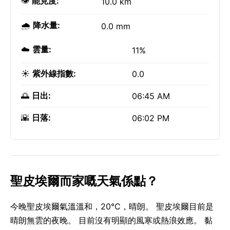
👁️
能見度:
10.0 km
🌧️
降水量:
0.0 mm
☁️
雲量:
11%
☀️
紫外線指數:
0.0
🌅
日出:
06:45 AM
🌇
日落:
06:02 PM
聖皮埃爾而家嘅天氣係點？
今晚聖皮埃爾氣溫溫和，20°C，晴朗。 聖皮埃爾目前是
晴朗無雲的夜晚。 目前沒有明顯的風寒或熱浪效應。 黏