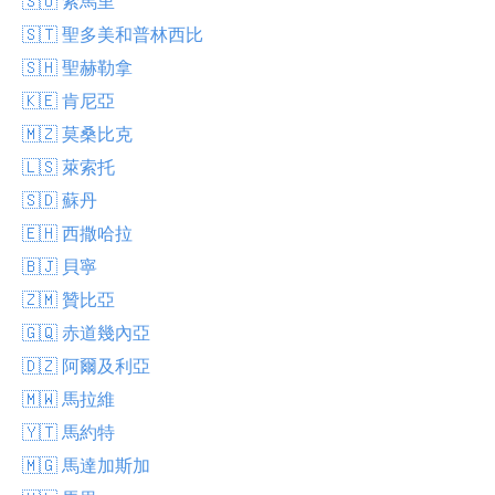
🇸🇴 索馬里
🇸🇹 聖多美和普林西比
🇸🇭 聖赫勒拿
🇰🇪 肯尼亞
🇲🇿 莫桑比克
🇱🇸 萊索托
🇸🇩 蘇丹
🇪🇭 西撒哈拉
🇧🇯 貝寧
🇿🇲 贊比亞
🇬🇶 赤道幾內亞
🇩🇿 阿爾及利亞
🇲🇼 馬拉維
🇾🇹 馬約特
🇲🇬 馬達加斯加