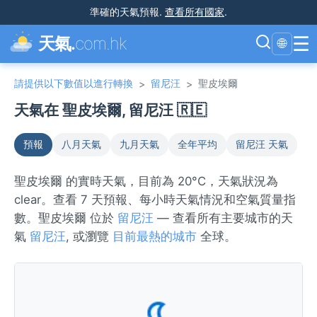
準確的天氣預報
.
查看所有國家
.
☰
天氣.
com.hk
🌐
請提供以下數值以進行轉換
留尼汪
聖皮埃爾
>
>
天氣在 聖皮埃爾, 留尼汪 🇷🇪
預報
八月天氣
九月天氣
全年平均
留尼汪 天氣
聖皮埃爾 的實時天氣，目前為 20°C，天氣狀況為
clear。查看 7 天預報、每小時天氣情況和空氣質量指
數。聖皮埃爾 位於
留尼汪
— 查看所有主要城市的天
氣
留尼汪
, 或瀏覽
目前最熱的城市
全球。