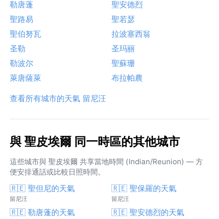
勒唐蓬
聖安德烈
聖路易
聖若瑟
聖伯努瓦
拉波塞西翁
圣勒
圣玛丽
勒波尔
聖蘇珊
萊唐薩萊
布拉帕農
查看所有城市的天氣 留尼汪
與 聖皮埃爾 同一時區的其他城市
這些城市與 聖皮埃爾 共享當地時間 (Indian/Reunion) — 方
便安排通話或比較日照時間。
🇷🇪 聖但尼的天氣
🇷🇪 聖保羅的天氣
留尼汪
留尼汪
🇷🇪 勒唐蓬的天氣
🇷🇪 聖安德烈的天氣