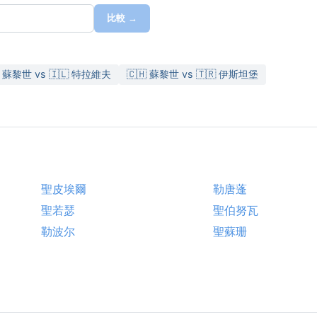
比較 →
 蘇黎世 vs 🇮🇱 特拉維夫
🇨🇭 蘇黎世 vs 🇹🇷 伊斯坦堡
聖皮埃爾
勒唐蓬
聖若瑟
聖伯努瓦
勒波尔
聖蘇珊