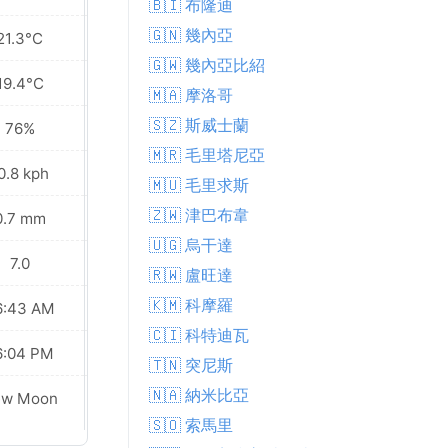
🇧🇮 布隆迪
🇬🇳 幾內亞
21.3°C
21.3°C
🇬🇼 幾內亞比紹
19.4°C
20.5°C
🇲🇦 摩洛哥
🇸🇿 斯威士蘭
76%
82%
🇲🇷 毛里塔尼亞
0.8 kph
11.5 kph
🇲🇺 毛里求斯
🇿🇼 津巴布韋
0.7 mm
0.9 mm
🇺🇬 烏干達
7.0
6.0
🇷🇼 盧旺達
🇰🇲 科摩羅
6:43 AM
06:42 AM
🇨🇮 科特迪瓦
6:04 PM
06:04 PM
🇹🇳 突尼斯
Waxing
🇳🇦 納米比亞
ew Moon
Crescent
🇸🇴 索馬里