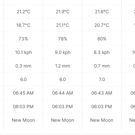
21.2°C
21.9°C
21.6°C
18.7°C
21.1°C
20.7°C
73%
78%
80%
10.1 kph
9.0 kph
8.3 kph
1
0.3 mm
1.2 mm
0.7 mm
6.0
6.0
7.0
06:45 AM
06:44 AM
06:43 AM
0
06:03 PM
06:03 PM
06:03 PM
0
New Moon
New Moon
New Moon
N