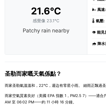
21.6°C
🌬️
風速:
感覺像 23.1°C
🌡️
氣壓:
Patchy rain nearby
👁️
能見
🌧️
降水
圣勒而家嘅天氣係點？
而家圣勒氣溫溫和，22°C，週边有零星小雨。 細雨正飄過圣勒
而家空氣質素良好（美國 EPA 指數 1，PM2.5 7）——適
AM 至 06:02 PM——約 11 小時 16 分鐘。