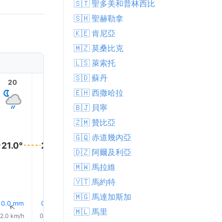
🇸🇹 聖多美和普林西比
🇸🇭 聖赫勒拿
🇰🇪 肯尼亞
🇲🇿 莫桑比克
🇱🇸 萊索托
🇸🇩 蘇丹
20
21
22
23
1
🇪🇭 西撒哈拉
🇧🇯 貝寧
🇿🇲 贊比亞
🇬🇶 赤道幾內亞
21.0°
21.0°
20.0°
20.0°
🇩🇿 阿爾及利亞
20.0°
19.0°
🇲🇼 馬拉維
🇾🇹 馬約特
🇲🇬 馬達加斯加
0.0 mm
0.1 mm
0.1 mm
0.1 mm
0.2 mm
0.1 mm
↑
↑
↑
↑
↑
↑
🇲🇱 馬里
2.0 km/h
0.0 km/h
2.0 km/h
4.0 km/h
5.0 km/h
5.0 km/