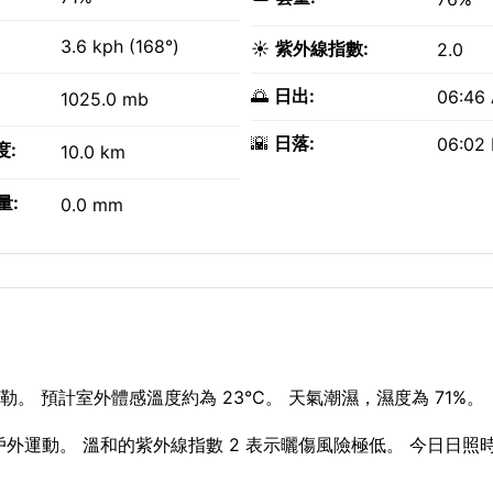
3.6 kph (168°)
☀️
紫外線指數:
2.0
🌅
日出:
06:46
1025.0 mb
🌇
日落:
06:02
度:
10.0 km
量:
0.0 mm
。 預計室外體感溫度約為 23°C。 天氣潮濕，濕度為 71%。
合戶外運動。 溫和的紫外線指數 2 表示曬傷風險極低。 今日日照時間