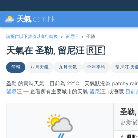
天氣.
com.hk
請提供以下數值以進行轉換
留尼汪
圣勒
>
>
天氣在 圣勒, 留尼汪 🇷🇪
預報
八月天氣
九月天氣
全年平均
留尼汪 天
圣勒 的實時天氣，目前為 22°C，天氣狀況為 patchy r
留尼汪
— 查看所有主要城市的天氣
留尼汪
, 或瀏覽
目前
圣勒
更新於 
💧
濕度: