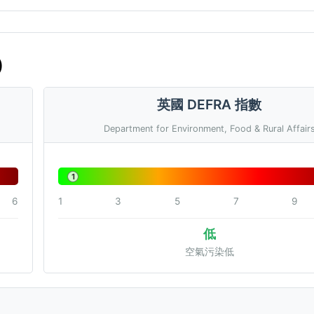
)
英國 DEFRA 指數
Department for Environment, Food & Rural Affair
1
6
1
3
5
7
9
低
空氣污染低