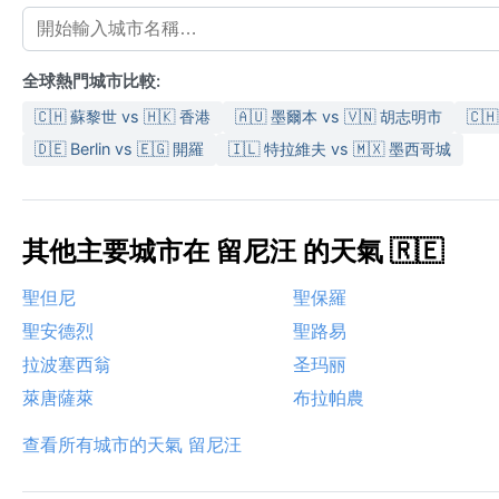
全球熱門城市比較:
🇨🇭 蘇黎世 vs 🇭🇰 香港
🇦🇺 墨爾本 vs 🇻🇳 胡志明市
🇨
🇩🇪 Berlin vs 🇪🇬 開羅
🇮🇱 特拉維夫 vs 🇲🇽 墨西哥城
其他主要城市在 留尼汪 的天氣 🇷🇪
聖但尼
聖保羅
聖安德烈
聖路易
拉波塞西翁
圣玛丽
萊唐薩萊
布拉帕農
查看所有城市的天氣 留尼汪