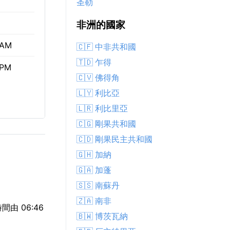
圣勒
非洲的國家
 AM
🇨🇫 中非共和國
🇹🇩 乍得
 PM
🇨🇻 佛得角
🇱🇾 利比亞
🇱🇷 利比里亞
🇨🇬 剛果共和國
🇨🇩 剛果民主共和國
🇬🇭 加納
🇬🇦 加蓬
🇸🇸 南蘇丹
🇿🇦 南非
由 06:46
🇧🇼 博茨瓦納