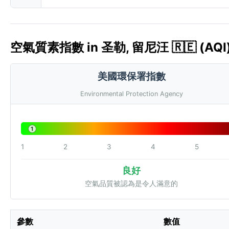
空氣質素指數 in 圣勒, 留尼汪 🇷🇪 (AQI
美國環保署指數
Environmental Protection Agency
1
1
2
3
4
5
良好
空氣品質被認為是令人滿意的
參數
數值