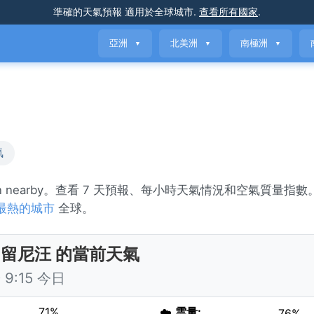
準確的天氣預報
適用於全球城市
.
查看所有國家
.
亞洲
北美洲
南極洲
▼
▼
▼
氣
ain nearby。查看 7 天預報、每小時天氣情況和空氣質量指
最熱的城市
全球。
, 留尼汪 的當前天氣
9:15 今日
71%
☁️
雲量:
76%