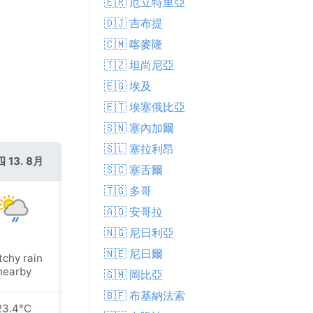
🇪🇷 厄立特里亞
🇩🇯 吉布提
🇨🇲 喀麥隆
🇹🇿 坦尚尼亞
🇪🇬 埃及
🇪🇹 埃塞俄比亞
🇸🇳 塞內加爾
🇸🇱 塞拉利昂
 13. 8月
週五 14. 8月
🇸🇨 塞舌爾
🇹🇬 多哥
🇦🇴 安哥拉
🇳🇬 尼日利亞
🇳🇪 尼日爾
tchy rain
Patchy rain
nearby
nearby
🇬🇲 岡比亞
🇧🇫 布基納法索
23.4°C
22.3°C