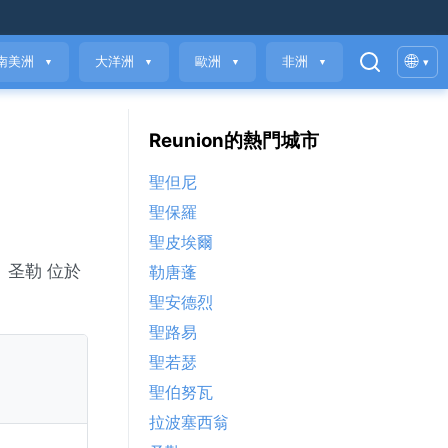
🌐
南美洲
大洋洲
歐洲
非洲
▾
▼
▼
▼
▼
Reunion的熱門城市
聖但尼
聖保羅
聖皮埃爾
數。圣勒 位於
勒唐蓬
聖安德烈
聖路易
聖若瑟
聖伯努瓦
拉波塞西翁