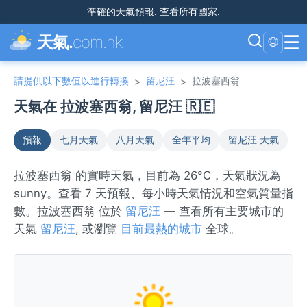
準確的天氣預報
.
查看所有國家
.
☰
天氣.
com.hk
🌐
請提供以下數值以進行轉換
留尼汪
拉波塞西翁
>
>
天氣在 拉波塞西翁, 留尼汪 🇷🇪
預報
七月天氣
八月天氣
全年平均
留尼汪 天氣
拉波塞西翁 的實時天氣，目前為 26°C，天氣狀況為
sunny。查看 7 天預報、每小時天氣情況和空氣質量指
數。拉波塞西翁 位於
留尼汪
— 查看所有主要城市的
天氣
留尼汪
, 或瀏覽
目前最熱的城市
全球。