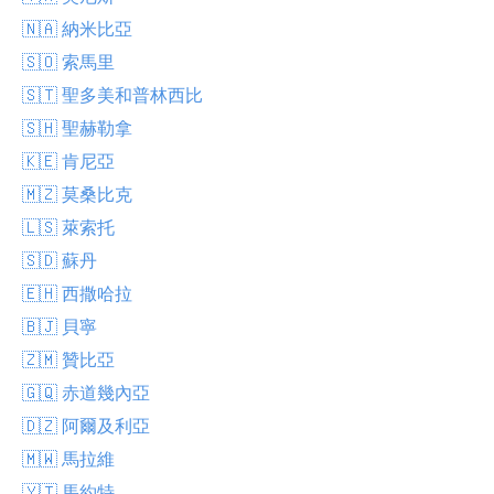
🇳🇦 納米比亞
🇸🇴 索馬里
🇸🇹 聖多美和普林西比
🇸🇭 聖赫勒拿
🇰🇪 肯尼亞
🇲🇿 莫桑比克
🇱🇸 萊索托
🇸🇩 蘇丹
🇪🇭 西撒哈拉
🇧🇯 貝寧
🇿🇲 贊比亞
🇬🇶 赤道幾內亞
🇩🇿 阿爾及利亞
🇲🇼 馬拉維
🇾🇹 馬約特