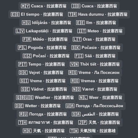
🇲🇾
🇮🇩
Cuaca · 拉波塞西翁
Cuaca · 拉波塞西翁
🇪🇸
🇹🇷
El tiempo · 拉波塞西翁
Hava durumu · 拉波塞西翁
🇭🇺
🇪🇪
Időjárás · 拉波塞西翁
Ilm · 拉波塞西翁
🇱🇻
🇮🇹
Laikapstākļi · 拉波塞西翁
Meteo · 拉波塞西翁
🇫🇷
🇱🇹
Météo · 拉波塞西翁
Oras · 拉波塞西翁
🇵🇱
🇸🇰
Pogoda · 拉波塞西翁
Počasie · 拉波塞西翁
🇨🇿
🇫🇮
Počasí · 拉波塞西翁
Sää · 拉波塞西翁
🇵🇹
🇻🇳
Tempo · 拉波塞西翁
Thời tiết · 拉波塞西翁
🇩🇰
🇷🇸
Vejret · 拉波塞西翁
Vreme · Ла Посесион
🇸🇮
🇷🇴
Vreme · 拉波塞西翁
Vremea · 拉波塞西翁
🇸🇪
🇳🇴
Vädret · 拉波塞西翁
Været · 拉波塞西翁
🇬🇧🇺🇸
🇳🇱
Weather · 拉波塞西翁
Weer · 拉波塞西翁
🇩🇪
🇺🇦
Wetter · 拉波塞西翁
Погода · Ла-Поссесьйон
🇷🇺
🇸🇦
Погода · 拉波塞西翁
الطقس · 拉波塞西翁
🇹🇭
🇯🇵
สภาพอากาศ · 拉波塞西翁
天気 · 拉波塞西翁
🇭🇰
🇹🇼
天氣 · 拉波塞西翁
天氣預報 · 拉波塞雄