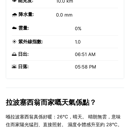
👁️
能見度:
10.0 km
🌧️
降水量:
0.0 mm
☁️
雲量:
0%
☀️
紫外線指數:
1.0
🌅
日出:
06:51 AM
🌇
日落:
05:58 PM
拉波塞西翁而家嘅天氣係點？
喺拉波塞西翁真係好暖：26°C，晴天。 晴朗無雲，意味
住而家陽光猛烈、直接照射。 濕度令體感升至約 28°C。