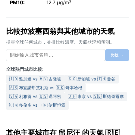
PM10:
12.7 µg/m³
比較拉波塞西翁與其他城市的天氣
搜尋全球任何城市，並排比較溫度、天氣狀況和預測。
比較 →
全球熱門城市比較:
🇮🇩 雅加達 vs 🇲🇾 吉隆坡
🇸🇬 新加坡 vs 🇹🇭 曼谷
🇦🇷 布宜諾斯艾利斯 vs 🇩🇰 哥本哈根
🇸🇦 利雅得 vs 🇺🇸 邁阿密
🇯🇵 東京 vs 🇸🇪 斯德哥爾摩
🇨🇦 多倫多 vs 🇹🇷 伊斯坦堡
其他主要城市在 留尼汪 的天氣 🇷🇪