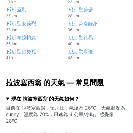
13 km
23 km
🇷🇪 圣勒
🇷🇪 聖蘇珊
27 km
28 km
🇷🇪 聖安德烈
🇷🇪 萊唐薩萊
33 km
36 km
🇷🇪 布拉帕農
🇷🇪 聖路易
36 km
40 km
🇷🇪 聖伯努瓦
🇷🇪 勒唐蓬
41 km
43 km
拉波塞西翁 的天氣 — 常見問題
現在 拉波塞西翁 的天氣如何？
目前在 拉波塞西翁，留尼汪，氣溫為 26°C，天氣狀況為
sunny。濕度為 70%，風速為 4 公里/小時。感覺像
28°C。