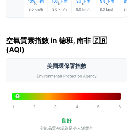
10% 下雨
10% 下雨
9% 下雨
9% 下雨
8% 
↑
↑
↑
↑
8.0 km/h
8.0 km/h
9.0 km/h
8.0 km/h
8.0 k
空氣質素指數 in 德班, 南非 🇿🇦
(AQI)
美國環保署指數
Environmental Protection Agency
1
1
2
3
4
5
6
良好
空氣品質被認為是令人滿意的