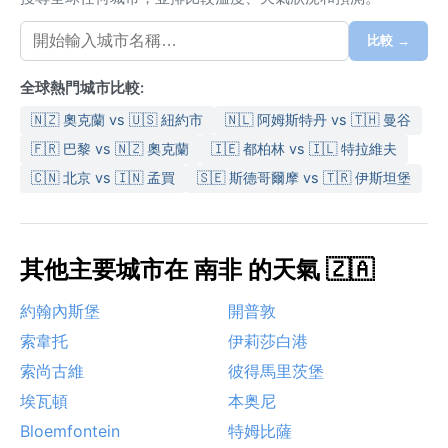
比較 →
全球熱門城市比較:
🇳🇿 奧克蘭 vs 🇺🇸 紐約市
🇳🇱 阿姆斯特丹 vs 🇹🇭 曼谷
🇫🇷 巴黎 vs 🇳🇿 奧克蘭
🇮🇪 都柏林 vs 🇮🇱 特拉維夫
🇨🇳 北京 vs 🇮🇳 孟買
🇸🇪 斯德哥爾摩 vs 🇹🇷 伊斯坦堡
其他主要城市在 南非 的天氣 🇿🇦
約翰內斯堡
開普敦
索韋托
伊莉莎白港
索尚古維
彼得馬里茨堡
埃瓦頓
本奥尼
Bloemfontein
特姆比薩