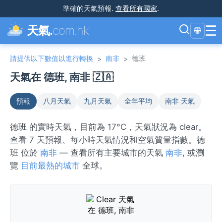
準確的天氣預報
.
查看所有國家
.
☰
天氣.
com.hk
🌐
請提供以下數值以進行轉換
南非
德班
>
>
天氣在 德班, 南非 🇿🇦
預報
八月天氣
九月天氣
全年平均
南非 天氣
德班 的實時天氣，目前為 17°C，天氣狀況為 clear。
查看 7 天預報、每小時天氣情況和空氣質量指數。德
班 位於
南非
— 查看所有主要城市的天氣
南非
, 或瀏
覽
目前最熱的城市
全球。