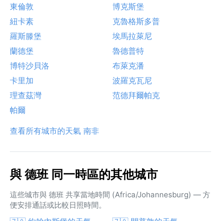
東倫敦
博克斯堡
紐卡素
克魯格斯多普
羅斯滕堡
埃馬拉萊尼
蘭德堡
魯德普特
博特沙貝洛
布萊克潘
卡里加
波羅克瓦尼
理查茲灣
范德拜爾帕克
帕爾
查看所有城市的天氣 南非
與 德班 同一時區的其他城市
這些城市與 德班 共享當地時間 (Africa/Johannesburg) — 方
便安排通話或比較日照時間。