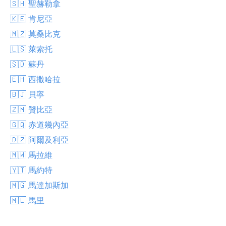
🇸🇭 聖赫勒拿
🇰🇪 肯尼亞
🇲🇿 莫桑比克
🇱🇸 萊索托
🇸🇩 蘇丹
🇪🇭 西撒哈拉
🇧🇯 貝寧
🇿🇲 贊比亞
🇬🇶 赤道幾內亞
🇩🇿 阿爾及利亞
🇲🇼 馬拉維
🇾🇹 馬約特
🇲🇬 馬達加斯加
🇲🇱 馬里