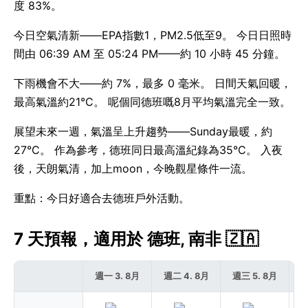
度 83%。
今日空氣清新——EPA指數1，PM2.5低至9。 今日日照時
間由 06:39 AM 至 05:24 PM——約 10 小時 45 分鐘。
下雨機會不大——約 7%，最多 0 毫米。 日間天氣回暖，
最高氣溫約21°C。 呢個同德班嘅8月平均氣溫完全一致。
展望未來一週，氣溫呈上升趨勢——Sunday最暖，約
27°C。 作為參考，德班同日最高溫紀錄為35°C。 入夜
後，天朗氣清，加上moon，今晚觀星條件一流。
重點：今日好適合去德班戶外活動。
7 天預報，適用於 德班, 南非 🇿🇦
週一 3. 8月
週二 4. 8月
週三 5. 8月
週