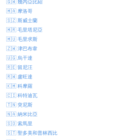
🇬🇼 幾內亞比紹
🇲🇦 摩洛哥
🇸🇿 斯威士蘭
🇲🇷 毛里塔尼亞
🇲🇺 毛里求斯
🇿🇼 津巴布韋
🇺🇬 烏干達
🇷🇪 留尼汪
🇷🇼 盧旺達
🇰🇲 科摩羅
🇨🇮 科特迪瓦
🇹🇳 突尼斯
🇳🇦 納米比亞
🇸🇴 索馬里
🇸🇹 聖多美和普林西比