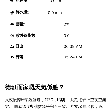
👁️
能見度:
10.0 km
🌧️
降水量:
0.0 mm
☁️
雲量:
2%
☀️
紫外線指數:
0.0
🌅
日出:
06:39 AM
🌇
日落:
05:24 PM
德班而家嘅天氣係點？
入夜後德班氣溫舒適，17°C，晴朗。 此刻德班上空夜空無
雲。 體感溫度與讀數幾乎完全一致。 空氣又厚又侷，濕