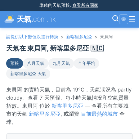
準確的天氣預報
.
查看所有國家
.
☰
天氣.
com.hk
🌐
請提供以下數值以進行轉換
新喀里多尼亞
東貝阿
>
>
天氣在 東貝阿, 新喀里多尼亞 🇳🇨
預報
八月天氣
九月天氣
全年平均
新喀里多尼亞 天氣
東貝阿 的實時天氣，目前為 19°C，天氣狀況為 partly
cloudy。查看 7 天預報、每小時天氣情況和空氣質量
指數。東貝阿 位於
新喀里多尼亞
— 查看所有主要城
市的天氣
新喀里多尼亞
, 或瀏覽
目前最熱的城市
全
球。