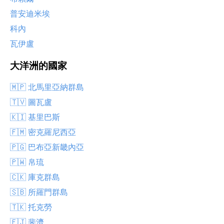
普安迪米埃
科內
瓦伊盧
大洋洲的國家
🇲🇵 北馬里亞納群島
🇹🇻 圖瓦盧
🇰🇮 基里巴斯
🇫🇲 密克羅尼西亞
🇵🇬 巴布亞新畿內亞
🇵🇼 帛琉
🇨🇰 庫克群島
🇸🇧 所羅門群島
🇹🇰 托克勞
🇫🇯 斐濟