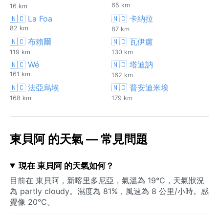
65 km
16 km
🇳🇨 La Foa
🇳🇨 卡納拉
82 km
87 km
🇳🇨 布賴爾
🇳🇨 瓦伊盧
119 km
130 km
🇳🇨 Wé
🇳🇨 塔迪訥
161 km
162 km
🇳🇨 法亞烏埃
🇳🇨 普安迪米埃
168 km
179 km
東貝阿 的天氣 — 常見問題
現在 東貝阿 的天氣如何？
目前在 東貝阿，新喀里多尼亞，氣溫為 19°C，天氣狀況
為 partly cloudy。濕度為 81%，風速為 8 公里/小時。感
覺像 20°C。