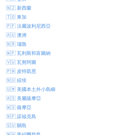
🇳🇿 新西蘭
🇹🇴 東加
🇵🇫 法屬波利尼西亞
🇦🇺 澳洲
🇳🇷 瑙魯
🇼🇫 瓦利斯和富圖納
🇻🇺 瓦努阿圖
🇵🇳 皮特凱恩
🇳🇺 紐埃
🇺🇲 美國本土外小島嶼
🇦🇸 美屬薩摩亞
🇼🇸 薩摩亞
🇳🇫 諾福克島
🇬🇺 關島
🇲🇭 馬紹爾群島