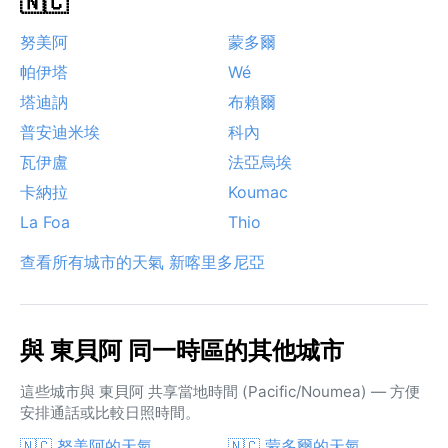
🇳🇨
努美阿
蒙多爾
帕伊塔
Wé
塔迪訥
布賴爾
普安迪米埃
科內
瓦伊盧
法亞烏埃
卡納拉
Koumac
La Foa
Thio
查看所有城市的天氣 新喀里多尼亞
與 東貝阿 同一時區的其他城市
這些城市與 東貝阿 共享當地時間 (Pacific/Noumea) — 方便
安排通話或比較日照時間。
🇳🇨 努美阿的天氣
🇳🇨 蒙多爾的天氣