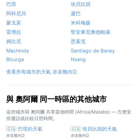
巴塔
埃貝比因
阿科尼貝
盧巴
蒙戈莫
米科梅森
雷博拉
聖安東尼奧德帕萊
姆比尼
恩索克
Machinda
Santiago de Baney
Bicurga
Nsang
查看所有城市的天氣 赤道幾內亞
與 奧阿爾 同一時區的其他城市
這些城市與 奧阿爾 共享當地時間 (Africa/Malabo) — 方便安
排通話或比較日照時間。
🇬🇶 巴塔的天氣
🇬🇶 埃貝比因的天氣
赤道幾內亞
赤道幾內亞