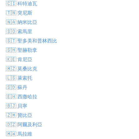
🇨🇮 科特迪瓦
🇹🇳 突尼斯
🇳🇦 納米比亞
🇸🇴 索馬里
🇸🇹 聖多美和普林西比
🇸🇭 聖赫勒拿
🇰🇪 肯尼亞
🇲🇿 莫桑比克
🇱🇸 萊索托
🇸🇩 蘇丹
🇪🇭 西撒哈拉
🇧🇯 貝寧
🇿🇲 贊比亞
🇩🇿 阿爾及利亞
🇲🇼 馬拉維