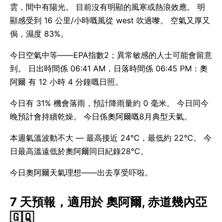
雲，間中有陽光。 目前沒有明顯的風寒或熱浪效應。 明
顯感受到 16 公里/小時嘅風從 west 吹過嚟。 空氣又厚又
侷，濕度 83%。
今日空氣中等——EPA指數2；異常敏感的人士可能會留意
到。 日出時間係 06:41 AM，日落時間係 06:45 PM：奧
阿爾 有 12 小時 4 分鐘嘅日照。
今日有 31% 機會落雨，預計降雨量約 0 毫米。 今日同今
晚預計會持續乾燥。 今日係奧阿爾嘅8月典型天氣。
本週氣溫波動不大 — 最高接近 24°C，最低約 22°C。 今
日最高溫遠低於奧阿爾同日紀錄28°C。
今日奧阿爾天氣理想——出去享受吓啦。
7 天預報，適用於 奧阿爾, 赤道幾內亞
🇬🇶