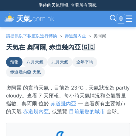
準確的天氣預報
.
查看所有國家
.
☰
天氣.
com.hk
🌐
請提供以下數值以進行轉換
赤道幾內亞
奧阿爾
>
>
天氣在 奧阿爾, 赤道幾內亞 🇬🇶
預報
八月天氣
九月天氣
全年平均
赤道幾內亞 天氣
奧阿爾 的實時天氣，目前為 23°C，天氣狀況為 partly
cloudy。查看 7 天預報、每小時天氣情況和空氣質量
指數。奧阿爾 位於
赤道幾內亞
— 查看所有主要城市
的天氣
赤道幾內亞
, 或瀏覽
目前最熱的城市
全球。