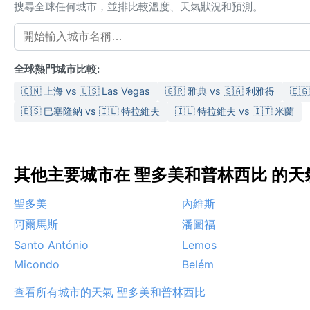
搜尋全球任何城市，並排比較溫度、天氣狀況和預測。
全球熱門城市比較:
🇨🇳 上海 vs 🇺🇸 Las Vegas
🇬🇷 雅典 vs 🇸🇦 利雅得
🇪
🇪🇸 巴塞隆納 vs 🇮🇱 特拉維夫
🇮🇱 特拉維夫 vs 🇮🇹 米蘭
其他主要城市在 聖多美和普林西比 的天氣 
聖多美
內維斯
阿爾馬斯
潘圖福
Santo António
Lemos
Micondo
Belém
查看所有城市的天氣 聖多美和普林西比