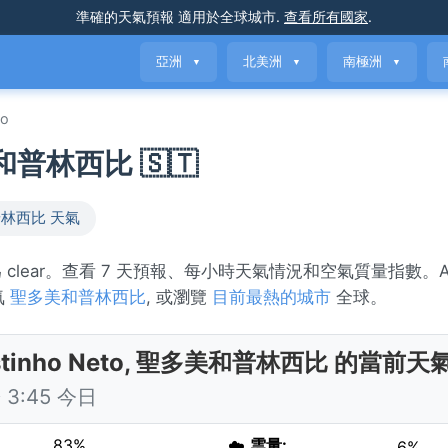
準確的天氣預報
適用於全球城市
.
查看所有國家
.
亞洲
北美洲
南極洲
▼
▼
▼
to
美和普林西比 🇸🇹
林西比 天氣
況為 clear。查看 7 天預報、每小時天氣情況和空氣質量指數。Ago
氣
聖多美和普林西比
, 或瀏覽
目前最熱的城市
全球。
stinho Neto, 聖多美和普林西比 的當前天
3:45 今日
83%
☁️
雲量:
6%