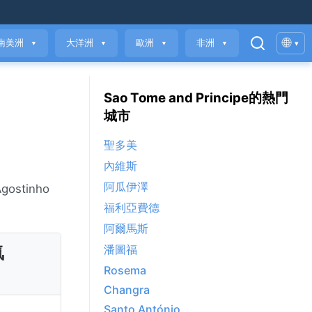
🌐
南美洲
大洋洲
歐洲
非洲
▾
▼
▼
▼
▼
Sao Tome and Principe的熱門
城市
聖多美
內維斯
阿瓜伊澤
stinho
福利亞費德
阿爾馬斯
氣
潘圖福
Rosema
Changra
Santo António