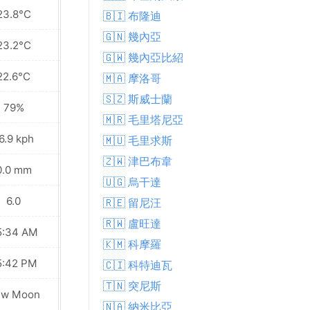
23.8°C
23.8°C
🇧🇮 布隆迪
🇬🇳 幾內亞
23.2°C
23.2°C
🇬🇼 幾內亞比紹
22.6°C
22.6°C
🇲🇦 摩洛哥
🇸🇿 斯威士蘭
79%
77%
🇲🇷 毛里塔尼亞
6.9 kph
17.6 kph
🇲🇺 毛里求斯
🇿🇼 津巴布韋
0.0 mm
0.1 mm
🇺🇬 烏干達
6.0
6.0
🇷🇪 留尼汪
🇷🇼 盧旺達
5:34 AM
05:34 AM
🇰🇲 科摩羅
5:42 PM
05:42 PM
🇨🇮 科特迪瓦
🇹🇳 突尼斯
ew Moon
New Moon
🇳🇦 納米比亞