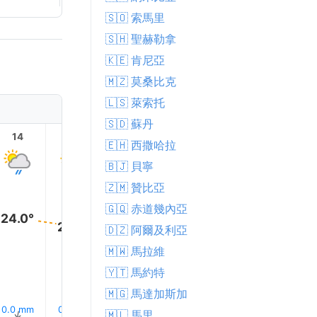
🇸🇴 索馬里
🇸🇭 聖赫勒拿
🇰🇪 肯尼亞
🇲🇿 莫桑比克
🇱🇸 萊索托
🇸🇩 蘇丹
14
15
16
17
18
19
🇪🇭 西撒哈拉
🇧🇯 貝寧
🇿🇲 贊比亞
🇬🇶 赤道幾內亞
24.0°
24.0°
🇩🇿 阿爾及利亞
24.0°
24.0°
24.0°
23.0°
🇲🇼 馬拉維
🇾🇹 馬約特
🇲🇬 馬達加斯加
15% 下雨
15% 下雨
15% 下
0.0 mm
0.0 mm
0.0 mm
↑
🇲🇱 馬里
↑
↑
↑
↑
↑