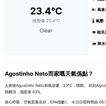
23.4°C
🌬️
風速:
感覺像 25.4°C
🌡️
氣壓:
Clear
👁️
能見
🌧️
降水
Agostinho Neto而家嘅天氣係點？
入夜後Agostinho Neto和風送暖，23°C，晴朗。 此刻Ag
熱難頂，濕度達 83%。
放心呼吸：空氣質素良好，EPA指數1。 今日日照時間由 05:35 A