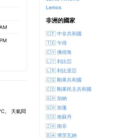
Lemos
非洲的國家
 AM
🇨🇫 中非共和國
 PM
🇹🇩 乍得
🇨🇻 佛得角
🇱🇾 利比亞
🇱🇷 利比里亞
🇨🇬 剛果共和國
🇨🇩 剛果民主共和國
🇬🇭 加納
🇬🇦 加蓬
°C。 天氣悶
🇸🇸 南蘇丹
🇿🇦 南非
🇧🇼 博茨瓦納