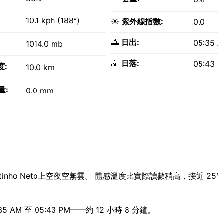
10.1 kph (188°)
☀️
紫外線指數:
0.0
🌅
日出:
05:35
1014.0 mb
🌇
日落:
05:43
度:
10.0 km
量:
0.0 mm
ostinho Neto上空夜空無雲。 體感溫度比實際讀數稍高，接近 25
M 至 05:43 PM——約 12 小時 8 分鐘。