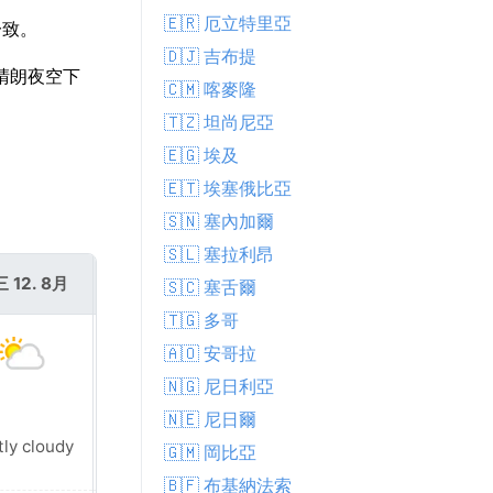
🇪🇷 厄立特里亞
一致。
🇩🇯 吉布提
喺晴朗夜空下
🇨🇲 喀麥隆
🇹🇿 坦尚尼亞
🇪🇬 埃及
🇪🇹 埃塞俄比亞
🇸🇳 塞內加爾
🇸🇱 塞拉利昂
 12. 8月
週四 13. 8月
🇸🇨 塞舌爾
🇹🇬 多哥
🇦🇴 安哥拉
🇳🇬 尼日利亞
🇳🇪 尼日爾
tly cloudy
Partly cloudy
🇬🇲 岡比亞
🇧🇫 布基納法索