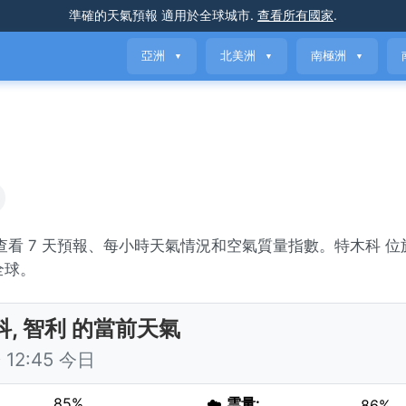
準確的天氣預報
適用於全球城市
.
查看所有國家
.
亞洲
北美洲
南極洲
▼
▼
▼
y。查看 7 天預報、每小時天氣情況和空氣質量指數。特木科 
全球。
科, 智利 的當前天氣
12:45 今日
85%
☁️
雲量:
86%