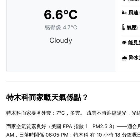
6.6°C
🌬️
風速:
感覺像 4.7°C
🌡️
氣壓:
Cloudy
👁️
能見
🌧️
降水
特木科而家嘅天氣係點？
特木科而家要著外套：7°C，多雲。 疏雲不時遮擋陽光，光線
而家空氣質素良好（美國 EPA 指數 1，PM2.5 3）——適
AM，日落時間係 06:05 PM：特木科 有 10 小時 18 分鐘