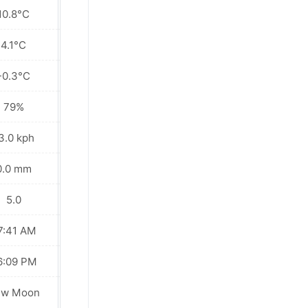
10.8°C
11.8°C
4.1°C
4.3°C
-0.3°C
-1.0°C
79%
77%
3.0 kph
6.5 kph
0.0 mm
0.0 mm
5.0
5.0
7:41 AM
07:40 AM
6:09 PM
06:10 PM
ew Moon
New Moon