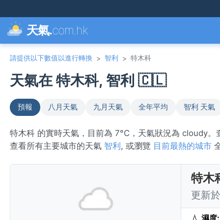
天氣.
com.hk
請提供以下數值以進行轉換
智利
特木科
>
>
天氣在 特木科, 智利 🇨🇱
預報
八月天氣
九月天氣
全年平均
智利 天氣
特木科 的實時天氣，目前為 7°C，天氣狀況為 cloud
查看所有主要城市的天氣
智利
, 或瀏覽
目前最熱的城市
特木
更新於 
💧
濕度: