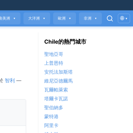
🌐
南美洲
大洋洲
歐洲
非洲
▾
▼
▼
▼
▼
Chile的熱門城市
聖地亞哥
上普恩特
安托法加斯塔
位於
智利
—
維尼亞德爾馬
瓦爾帕萊索
塔爾卡瓦諾
聖伯納多
蒙特港
阿里卡