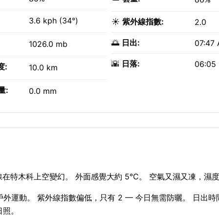
3.6 kph (34°)
☀️
紫外線指數:
2.0
🌅
日出:
07:47
1026.0 mb
🌇
日落:
06:05
度:
10.0 km
量:
0.0 mm
在特木科上空變幻。 外面感覺大約 5°C。 空氣又濕又凍，濕度
合戶外運動。 紫外線指數偏低，只有 2 — 今日無需防曬。 日出時間係
嘅日照。