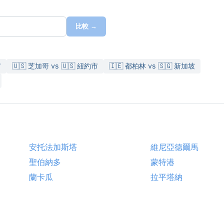
比較 →
市
🇺🇸 芝加哥 vs 🇺🇸 紐約市
🇮🇪 都柏林 vs 🇸🇬 新加坡
安托法加斯塔
維尼亞德爾馬
聖伯納多
蒙特港
蘭卡瓜
拉平塔納