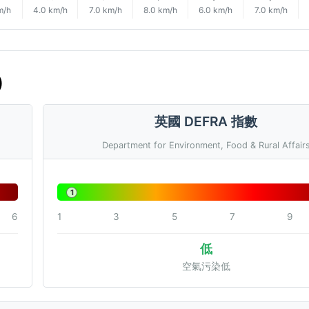
m/h
4.0 km/h
7.0 km/h
8.0 km/h
6.0 km/h
7.0 km/h
)
英國 DEFRA 指數
Department for Environment, Food & Rural Affair
1
6
1
3
5
7
9
低
空氣污染低