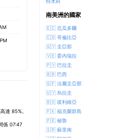
特木科
南美洲的國家
 AM
🇪🇨 厄瓜多爾
🇨🇴 哥倫比亞
 PM
🇬🇾 圭亞那
🇻🇪 委內瑞拉
🇵🇾 巴拉圭
🇧🇷 巴西
🇬🇫 法屬圭亞那
🇺🇾 烏拉圭
🇧🇴 玻利維亞
🇫🇰 福克蘭群島
高達 85%。
🇵🇪 秘魯
 07:47
🇸🇷 蘇里南