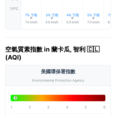
1.0°C
7% 下雨
5% 下雨
4% 下雨
5% 下雨
7% 
↑
↑
↑
↑
7.0 km/h
5.0 km/h
5.0 km/h
7.0 km/h
9.0 k
空氣質素指數 in 蘭卡瓜, 智利 🇨🇱
(AQI)
美國環保署指數
Environmental Protection Agency
1
1
2
3
4
5
6