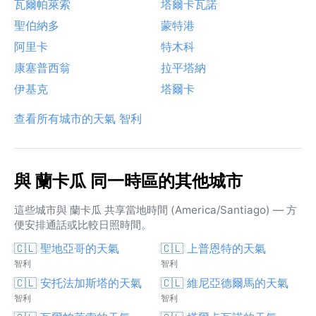
瓦爾帕萊索
塔爾卡瓦諾
聖伯納多
蒙特港
阿里卡
特木科
康塞普西翁
拉平塔納
伊基克
塔爾卡
查看所有城市的天氣 智利
與 蘭卡瓜 同一時區的其他城市
這些城市與 蘭卡瓜 共享當地時間 (America/Santiago) — 方
便安排通話或比較日照時間。
🇨🇱 聖地亞哥的天氣
🇨🇱 上普恩特的天氣
智利
智利
🇨🇱 安托法加斯塔的天氣
🇨🇱 維尼亞德爾馬的天氣
智利
智利