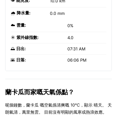
👁️
能見度:
10.0 km
🌧️
降水量:
0.0 mm
☁️
雲量:
0%
☀️
紫外線指數:
4.0
🌅
日出:
07:31 AM
🌇
日落:
06:06 PM
蘭卡瓜而家嘅天氣係點？
呢個鐘數，蘭卡瓜 嘅空氣係清爽嘅 10°C，顯示 晴天。 天
朗氣清，萬里無雲。 目前沒有明顯的風寒或熱浪效應。