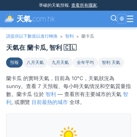
準確的天氣預報
.
查看所有國家
.
☰
天氣.
com.hk
🌐
請提供以下數值以進行轉換
智利
蘭卡瓜
>
>
天氣在 蘭卡瓜, 智利 🇨🇱
預報
八月天氣
九月天氣
全年平均
智利 天氣
蘭卡瓜 的實時天氣，目前為 10°C，天氣狀況為
sunny。查看 7 天預報、每小時天氣情況和空氣質量指
數。蘭卡瓜 位於
智利
— 查看所有主要城市的天氣
智
利
, 或瀏覽
目前最熱的城市
全球。