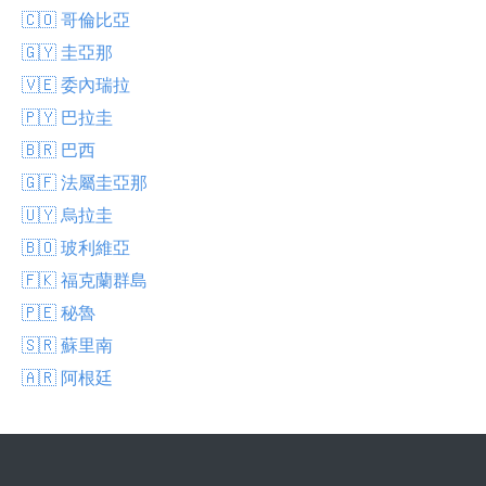
🇨🇴 哥倫比亞
🇬🇾 圭亞那
🇻🇪 委內瑞拉
🇵🇾 巴拉圭
🇧🇷 巴西
🇬🇫 法屬圭亞那
🇺🇾 烏拉圭
🇧🇴 玻利維亞
🇫🇰 福克蘭群島
🇵🇪 秘魯
🇸🇷 蘇里南
🇦🇷 阿根廷