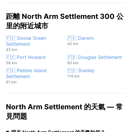
距離 North Arm Settlement 300 公
里的附近城市
🇫🇰 Goose Green
🇫🇰 Darwin
Settlement
45 km
43 km
🇫🇰 Port Howard
🇫🇰 Douglas Settlement
58 km
90 km
🇫🇰 Pebble Island
🇫🇰 Stanley
Settlement
114 km
91 km
North Arm Settlement 的天氣 — 常
見問題