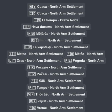
🇲🇾
Cuaca · North Arm Settlement
🇮🇩
Cuaca · North Arm Settlement
🇪🇸
El tiempo · Brazo Norte
🇹🇷
Hava durumu · North Arm Settlement
🇭🇺
Időjárás · North Arm Settlement
🇪🇪
Ilm · North Arm Settlement
🇱🇻
Laikapstākļi · North Arm Settlement
🇮🇹
🇫🇷
Meteo · North Arm Settlement
Météo · North Arm
🇱🇹
🇵🇱
Oras · North Arm Settlement
Pogoda · North Arm
🇸🇰
Počasie · North Arm Settlement
🇨🇿
Počasí · North Arm Settlement
🇫🇮
Sää · North Arm Settlement
🇵🇹
Tempo · North Arm Settlement
🇻🇳
Thời tiết · North Arm Settlement
🇩🇰
Vejret · North Arm Settlement
🇷🇸
Vreme · North Arm Settlement