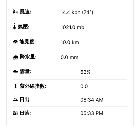
🌬️
風速:
14.4 kph (74°)
🌡️
氣壓:
1021.0 mb
👁️
能見度:
10.0 km
🌧️
降水量:
0.0 mm
☁️
雲量:
63%
☀️
紫外線指數:
0.0
🌅
日出:
08:34 AM
🌇
日落:
05:33 PM