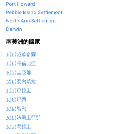
Port Howard
Pebble Island Settlement
North Arm Settlement
Darwin
南美洲的國家
🇪🇨 厄瓜多爾
🇨🇴 哥倫比亞
🇬🇾 圭亞那
🇻🇪 委內瑞拉
🇵🇾 巴拉圭
🇧🇷 巴西
🇨🇱 智利
🇬🇫 法屬圭亞那
🇺🇾 烏拉圭