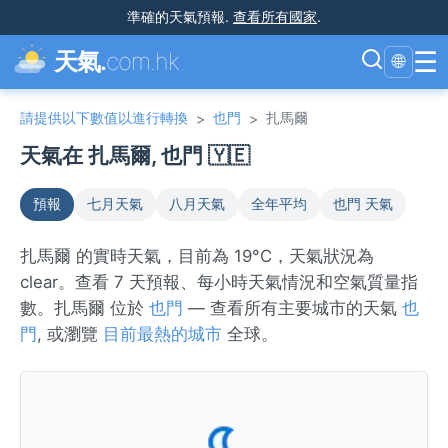
準確的天氣預報
.
查看所有國家
.
☰
天氣.
com.hk
🌐
請提供以下數值以進行轉換
也門
扎馬爾
>
>
天氣在 扎馬爾, 也門 🇾🇪
預報
七月天氣
八月天氣
全年平均
也門 天氣
扎馬爾 的實時天氣，目前為 19°C，天氣狀況為
clear。查看 7 天預報、每小時天氣情況和空氣質量指
數。扎馬爾 位於
也門
— 查看所有主要城市的天氣
也
門
, 或瀏覽
目前最熱的城市
全球。