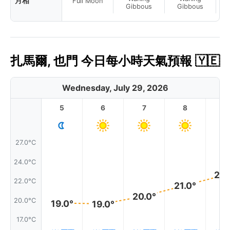
月相
Full Moon
Gibbous
Gibbous
扎馬爾, 也門 今日每小時天氣預報 🇾🇪
Wednesday, July 29, 2026
5
6
7
8
9
27.0°C
24.0°C
23.
22.0°C
21.0°
20.0°
20.0°C
19.0°
19.0°
17.0°C