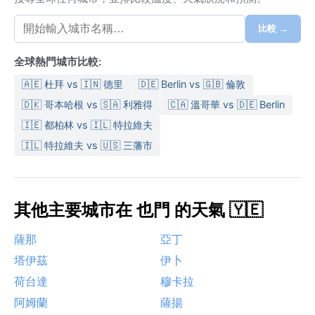
比較 →
全球熱門城市比較:
🇦🇪 杜拜 vs 🇮🇳 德里
🇩🇪 Berlin vs 🇬🇧 倫敦
🇩🇰 哥本哈根 vs 🇸🇦 利雅得
🇨🇦 溫哥華 vs 🇩🇪 Berlin
🇮🇪 都柏林 vs 🇮🇱 特拉維夫
🇮🇱 特拉維夫 vs 🇺🇸 三藩市
其他主要城市在 也門 的天氣 🇾🇪
薩那
亞丁
塔伊茲
伊卜
荷台達
穆卡拉
阿姆蘭
薩揚