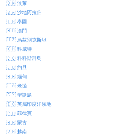
🇧🇳 汶萊
🇸🇦 沙地阿拉伯
🇹🇭 泰國
🇲🇴 澳門
🇺🇿 烏茲別克斯坦
🇰🇼 科威特
🇨🇨 科科斯群島
🇯🇴 約旦
🇲🇲 緬甸
🇱🇦 老撾
🇨🇽 聖誕島
🇮🇴 英屬印度洋領地
🇵🇭 菲律賓
🇲🇳 蒙古
🇻🇳 越南