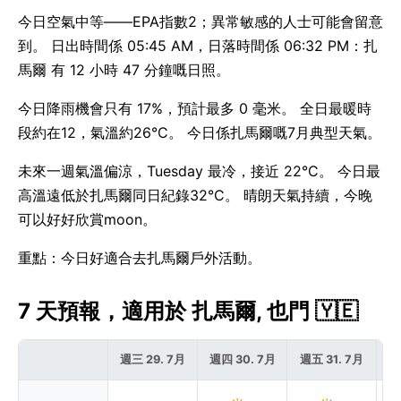
今日空氣中等——EPA指數2；異常敏感的人士可能會留意
到。 日出時間係 05:45 AM，日落時間係 06:32 PM：扎
馬爾 有 12 小時 47 分鐘嘅日照。
今日降雨機會只有 17%，預計最多 0 毫米。 全日最暖時
段約在12，氣溫約26°C。 今日係扎馬爾嘅7月典型天氣。
未來一週氣溫偏涼，Tuesday 最冷，接近 22°C。 今日最
高溫遠低於扎馬爾同日紀錄32°C。 晴朗天氣持續，今晚
可以好好欣賞moon。
重點：今日好適合去扎馬爾戶外活動。
7 天預報，適用於 扎馬爾, 也門 🇾🇪
週三 29. 7月
週四 30. 7月
週五 31. 7月
週