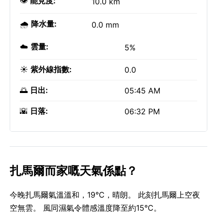
👁️
能見度:
10.0 km
🌧️
降水量:
0.0 mm
☁️
雲量:
5%
☀️
紫外線指數:
0.0
🌅
日出:
05:45 AM
🌇
日落:
06:32 PM
扎馬爾而家嘅天氣係點？
今晚扎馬爾氣溫溫和，19°C，晴朗。 此刻扎馬爾上空夜
空無雲。 風同濕氣令體感溫度降至約15°C。