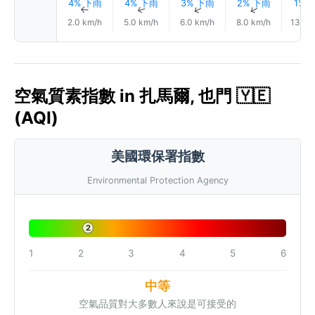
4% 下雨
4% 下雨
3% 下雨
2% 下雨
1% 
↑
↑
↑
↑
2.0 km/h
5.0 km/h
6.0 km/h
8.0 km/h
13.0 
空氣質素指數 in 扎馬爾, 也門 🇾🇪
(AQI)
美國環保署指數
Environmental Protection Agency
2
1
2
3
4
5
6
中等
空氣品質對大多數人來說是可接受的