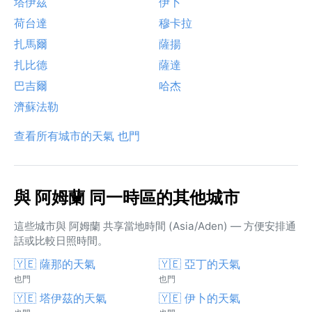
塔伊茲
伊卜
荷台達
穆卡拉
扎馬爾
薩揚
扎比德
薩達
巴吉爾
哈杰
濟蘇法勒
查看所有城市的天氣 也門
與 阿姆蘭 同一時區的其他城市
這些城市與 阿姆蘭 共享當地時間 (Asia/Aden) — 方便安排通
話或比較日照時間。
🇾🇪 薩那的天氣
🇾🇪 亞丁的天氣
也門
也門
🇾🇪 塔伊茲的天氣
🇾🇪 伊卜的天氣