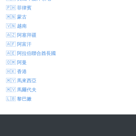
🇵🇭 菲律賓
🇲🇳 蒙古
🇻🇳 越南
🇦🇿 阿塞拜疆
🇦🇫 阿富汗
🇦🇪 阿拉伯聯合酋長國
🇴🇲 阿曼
🇭🇰 香港
🇲🇾 馬來西亞
🇲🇻 馬爾代夫
🇱🇧 黎巴嫩