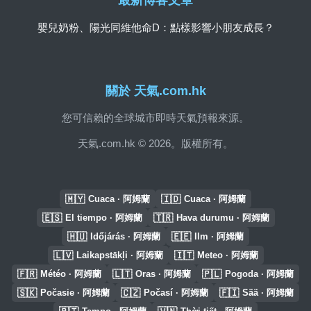
最新博客文章
嬰兒奶粉、陽光同維他命D：點樣影響小朋友成長？
關於 天氣.com.hk
您可信賴的全球城市即時天氣預報來源。
天氣.com.hk © 2026。版權所有。
🇲🇾
🇮🇩
Cuaca · 阿姆蘭
Cuaca · 阿姆蘭
🇪🇸
🇹🇷
El tiempo · 阿姆蘭
Hava durumu · 阿姆蘭
🇭🇺
🇪🇪
Időjárás · 阿姆蘭
Ilm · 阿姆蘭
🇱🇻
🇮🇹
Laikapstākļi · 阿姆蘭
Meteo · 阿姆蘭
🇫🇷
🇱🇹
🇵🇱
Météo · 阿姆蘭
Oras · 阿姆蘭
Pogoda · 阿姆蘭
🇸🇰
🇨🇿
🇫🇮
Počasie · 阿姆蘭
Počasí · 阿姆蘭
Sää · 阿姆蘭