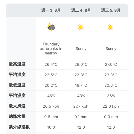
週一 3. 8月
週二 4. 8月
週三 5. 8月
週
Thundery
outbreaks in
Sunny
Sunny
nearby
最高溫度
26.4°C
26.0°C
27.0°C
平均溫度
22.5°C
22.3°C
23.3°C
最低溫度
20.2°C
19.7°C
20.6°C
平均濕度
46%
43%
36%
最大風速
20.5 kph
27.7 kph
22.0 kph
總降水量
0.6 mm
0.1 mm
0.0 mm
紫外線指數
10.0
12.0
12.0