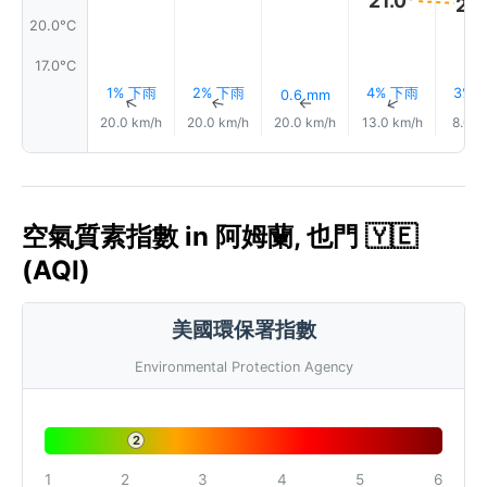
21.0°
21.
20.0°C
17.0°C
1% 下雨
2% 下雨
4% 下雨
3% 
0.6 mm
↑
↑
↑
↑
20.0 km/h
20.0 km/h
20.0 km/h
13.0 km/h
8.0 k
空氣質素指數 in 阿姆蘭, 也門 🇾🇪
(AQI)
美國環保署指數
Environmental Protection Agency
2
1
2
3
4
5
6