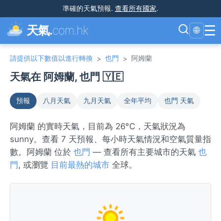
準確的天氣預報
.
查看所有國家
.
☰
天氣.
com.hk
🌐
請提供以下數值以進行轉換
也門
阿姆蘭
>
>
天氣在 阿姆蘭, 也門 🇾🇪
預報
八月天氣
九月天氣
全年平均
也門 天氣
阿姆蘭 的實時天氣，目前為 26°C，天氣狀況為
sunny。查看 7 天預報、每小時天氣情況和空氣質量指
數。阿姆蘭 位於
也門
— 查看所有主要城市的天氣
也
門
, 或瀏覽
目前最熱的城市
全球。