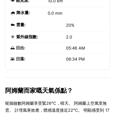
👁️
能見度:
10.0 km
🌧️
降水量:
0.0 mm
☁️
雲量:
20%
☀️
紫外線指數:
2.0
🌅
日出:
05:46 AM
🌇
日落:
06:34 PM
阿姆蘭而家嘅天氣係點？
呢個鐘數阿姆蘭享受緊26°C，晴天。 阿姆蘭上空萬里無
雲。 計埋風寒效應，體感溫度接近22°C。 明顯感受到 17