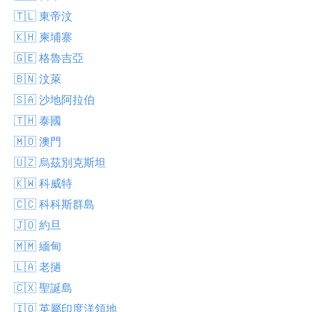
🇹🇱 東帝汶
🇰🇭 柬埔寨
🇬🇪 格魯吉亞
🇧🇳 汶萊
🇸🇦 沙地阿拉伯
🇹🇭 泰國
🇲🇴 澳門
🇺🇿 烏茲別克斯坦
🇰🇼 科威特
🇨🇨 科科斯群島
🇯🇴 約旦
🇲🇲 緬甸
🇱🇦 老撾
🇨🇽 聖誕島
🇮🇴 英屬印度洋領地