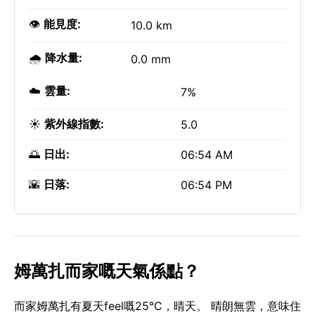
👁️
能見度:
10.0 km
🌧️
降水量:
0.0 mm
☁️
雲量:
7%
☀️
紫外線指數:
5.0
🌅
日出:
06:54 AM
🌇
日落:
06:54 PM
姆萬扎而家嘅天氣係點？
而家姆萬扎有夏天feel嘅25°C，晴天。 晴朗無雲，意味住