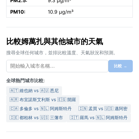
PM2.5:
9.3 µg/m³
PM10:
10.9 µg/m³
比較姆萬扎與其他城市的天氣
搜尋全球任何城市，並排比較溫度、天氣狀況和預測。
比較 →
全球熱門城市比較:
🇦🇹 維也納 vs 🇦🇺 悉尼
🇦🇷 布宜諾斯艾利斯 vs 🇪🇬 開羅
🇨🇦 多倫多 vs 🇳🇱 阿姆斯特丹
🇮🇳 孟買 vs 🇺🇸 邁阿密
🇮🇪 都柏林 vs 🇺🇸 三藩市
🇮🇹 羅馬 vs 🇳🇱 阿姆斯特丹