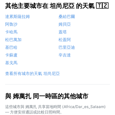
其他主要城市在 坦尚尼亞 的天氣 🇹🇿
達累斯薩拉姆
桑給巴爾
阿魯沙
姆貝亞
卡哈馬
蓋塔
松巴萬加
松蓋阿
基巴哈
巴里亞迪
卡蘇盧
辛吉達
基戈馬
查看所有城市的天氣 坦尚尼亞
與 姆萬扎 同一時區的其他城市
這些城市與 姆萬扎 共享當地時間 (Africa/Dar_es_Salaam)
— 方便安排通話或比較日照時間。