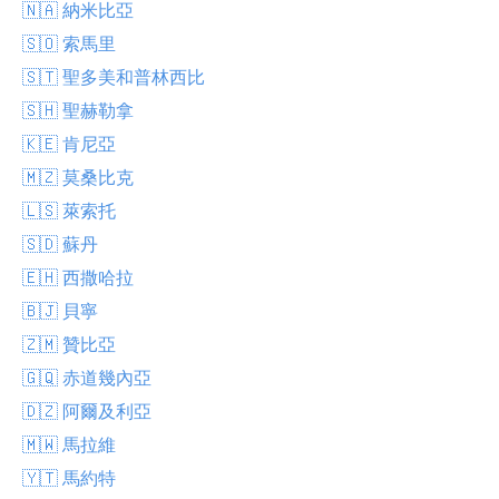
🇳🇦 納米比亞
🇸🇴 索馬里
🇸🇹 聖多美和普林西比
🇸🇭 聖赫勒拿
🇰🇪 肯尼亞
🇲🇿 莫桑比克
🇱🇸 萊索托
🇸🇩 蘇丹
🇪🇭 西撒哈拉
🇧🇯 貝寧
🇿🇲 贊比亞
🇬🇶 赤道幾內亞
🇩🇿 阿爾及利亞
🇲🇼 馬拉維
🇾🇹 馬約特