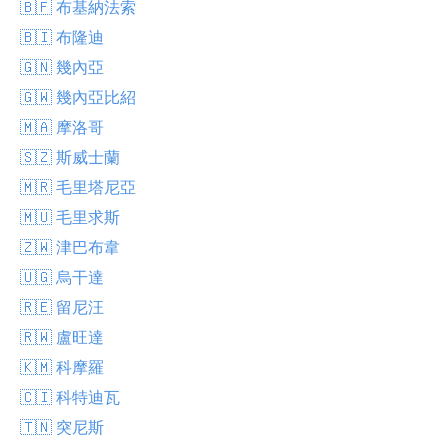
🇧🇫 布基納法索
🇧🇮 布隆迪
🇬🇳 幾內亞
🇬🇼 幾內亞比紹
🇲🇦 摩洛哥
🇸🇿 斯威士蘭
🇲🇷 毛里塔尼亞
🇲🇺 毛里求斯
🇿🇼 津巴布韋
🇺🇬 烏干達
🇷🇪 留尼汪
🇷🇼 盧旺達
🇰🇲 科摩羅
🇨🇮 科特迪瓦
🇹🇳 突尼斯