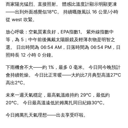
而家陽光猛烈、直接照射。 體感比溫度計顯示明顯更凍
——出到外面感覺似18°C。 持續嘅微風以 16 公里/小時
從 west 吹緊。
放心呼吸：空氣質素良好，EPA指數1。 紫外線指數中
等，為 5；中午前後佩戴太陽眼鏡及輕薄衣物是明智之
選。 日出時間為 06:54 AM，日落時間為 06:54 PM，日
照時長 12 小時 0 分鐘。
下雨機會不大——約 1%，最多 0 毫米。 今日同今晚預計
會持續乾燥。 今日比正常暖——大約比7月典型高溫27°C
高出2°C。
未來一週天氣穩定，最高氣溫維持約 29°C，最低約
20°C。 今日最高溫遠低於姆萬扎同日紀錄30°C。
今日姆萬扎天氣理想——出去享受吓啦。