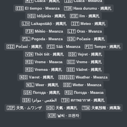
🇲🇾
🇮🇩
Cuaca · 姆萬扎
Cuaca · Mwanza
🇪🇸
🇹🇷
El tiempo · Mwanza
Hava durumu · 姆萬扎
🇭🇺
🇪🇪
Időjárás · 姆萬扎
Ilm · 姆萬扎
🇱🇻
🇮🇹
Laikapstākļi · 姆萬扎
Meteo · 姆萬扎
🇫🇷
🇱🇹
Météo · Mwanza
Oras · Mvanza
🇵🇱
🇸🇰
Pogoda · Mwanza
Počasie · 姆萬扎
🇨🇿
🇫🇮
🇵🇹
Počasí · 姆萬扎
Sää · Mwanza
Tempo · 姆萬扎
🇻🇳
🇩🇰
Thời tiết · 姆萬扎
Vejret · 姆萬扎
🇷🇸
🇸🇮
Vreme · Мванза
Vreme · 姆萬扎
🇷🇴
🇸🇪
Vremea · 姆萬扎
Vädret · 姆萬扎
🇳🇴
🇬🇧🇺🇸
Været · 姆萬扎
Weather · Mwanza
🇳🇱
🇩🇪
Weer · 姆萬扎
Wetter · Mwanza
🇺🇦
🇷🇺
Погода · 姆萬扎
Погода · Мванза
🇸🇦
🇹🇭
الطقس · موانزا
สภาพอากาศ · 姆萬扎
🇯🇵
🇭🇰
🇹🇼
天気 · ムワンザ
天氣 · 姆萬扎
天氣預報 · 姆萬紮
🇰🇷
날씨 · 므완자