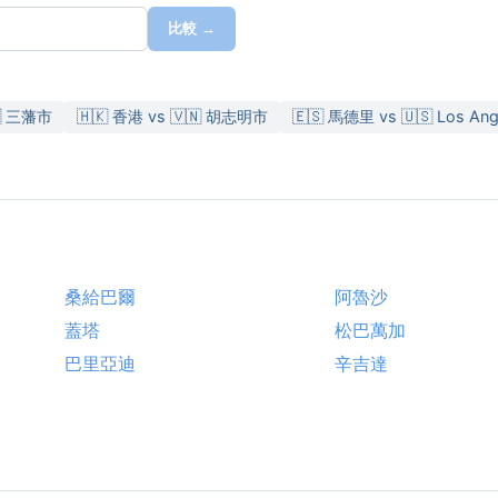
比較 →
🇸 三藩市
🇭🇰 香港 vs 🇻🇳 胡志明市
🇪🇸 馬德里 vs 🇺🇸 Los Ang
桑給巴爾
阿魯沙
蓋塔
松巴萬加
巴里亞迪
辛吉達