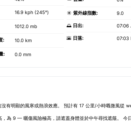
16.9 kph (245°)
☀️
紫外線指數:
9.0
🌅
日出:
07:06
1012.0 mb
🌇
日落:
07:03
度:
10.0 km
量:
0.0 mm
有明顯的風寒或熱浪效應。 預計有 17 公里/小時嘅微風從 we
數極高，為 9 — 曬傷風險極高，請遮蓋身體並於中午尋找遮蔭。 