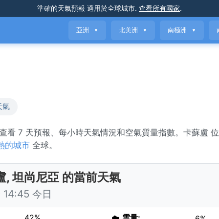
準確的天氣預報
適用於全球城市
.
查看所有國家
.
亞洲
北美洲
南極洲
▼
▼
▼
天氣
y。查看 7 天預報、每小時天氣情況和空氣質量指數。卡蘇盧 
熱的城市
全球。
盧, 坦尚尼亞 的當前天氣
14:45 今日
42%
☁️
雲量:
6%