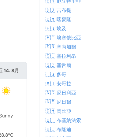
🇪🇷 厄立特里亞
🇩🇯 吉布提
🇨🇲 喀麥隆
🇪🇬 埃及
🇪🇹 埃塞俄比亞
🇸🇳 塞內加爾
🇸🇱 塞拉利昂
🇸🇨 塞舌爾
 14. 8月
週六 15. 8月
🇹🇬 多哥
🇦🇴 安哥拉
🇳🇬 尼日利亞
🇳🇪 尼日爾
🇬🇲 岡比亞
Sunny
Sunny
🇧🇫 布基納法索
🇧🇮 布隆迪
28.8°C
29.3°C