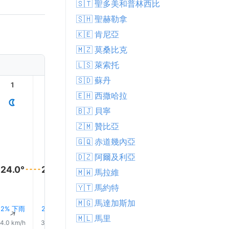
🇸🇹 聖多美和普林西比
🇸🇭 聖赫勒拿
🇰🇪 肯尼亞
🇲🇿 莫桑比克
🇱🇸 萊索托
🇸🇩 蘇丹
1
2
3
4
5
6
🇪🇭 西撒哈拉
🇧🇯 貝寧
🇿🇲 贊比亞
🇬🇶 赤道幾內亞
🇩🇿 阿爾及利亞
24.0°
24.0°
24.0°
24.0°
🇲🇼 馬拉維
23.0°
23.0°
🇾🇹 馬約特
🇲🇬 馬達加斯加
2% 下雨
2% 下雨
2% 下雨
2% 下雨
3% 下雨
3% 下
↑
↑
↑
↑
↑
↑
🇲🇱 馬里
4.0 km/h
3.0 km/h
2.0 km/h
3.0 km/h
4.0 km/h
8.0 km/