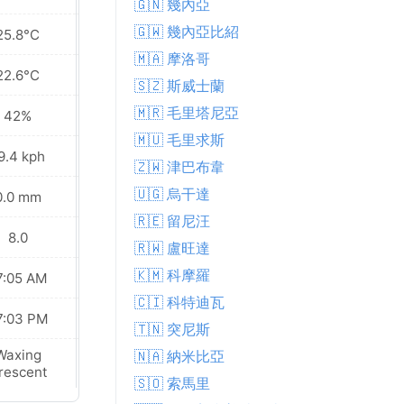
🇬🇳 幾內亞
🇬🇼 幾內亞比紹
25.8°C
26.0°C
🇲🇦 摩洛哥
22.6°C
22.9°C
🇸🇿 斯威士蘭
🇲🇷 毛里塔尼亞
42%
44%
🇲🇺 毛里求斯
9.4 kph
20.5 kph
🇿🇼 津巴布韋
🇺🇬 烏干達
0.0 mm
0.0 mm
🇷🇪 留尼汪
8.0
8.0
🇷🇼 盧旺達
🇰🇲 科摩羅
7:05 AM
07:05 AM
🇨🇮 科特迪瓦
7:03 PM
07:02 PM
🇹🇳 突尼斯
Waxing
Waxing
🇳🇦 納米比亞
rescent
Crescent
🇸🇴 索馬里