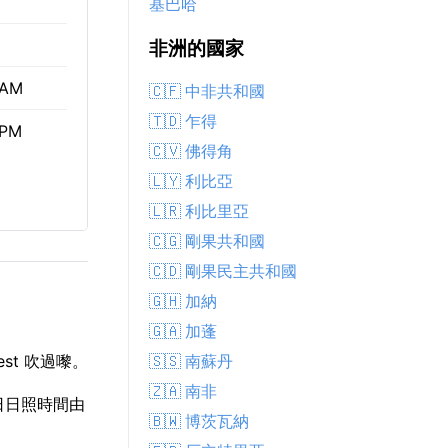
基巴哈
非洲的國家
 AM
🇨🇫 中非共和國
🇹🇩 乍得
 PM
🇨🇻 佛得角
🇱🇾 利比亞
🇱🇷 利比里亞
🇨🇬 剛果共和國
🇨🇩 剛果民主共和國
🇬🇭 加納
🇬🇦 加蓬
🇸🇸 南蘇丹
st 吹過嚟。
🇿🇦 南非
今日日照時間由
🇧🇼 博茨瓦納