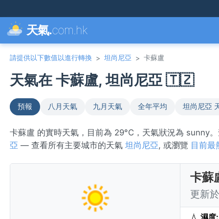
天氣.
com.hk
請提供以下數值以進行轉換
坦尚尼亞
卡蘇盧
>
>
天氣在 卡蘇盧, 坦尚尼亞 🇹🇿
預報
八月天氣
九月天氣
全年平均
坦尚尼亞 
卡蘇盧 的實時天氣，目前為 29°C，天氣狀況為 sunn
亞
— 查看所有主要城市的天氣
坦尚尼亞
, 或瀏覽
目前最
卡蘇
更新於 
💧
濕度: