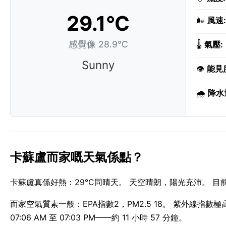
29.1°C
🌬️
風速:
感覺像 28.9°C
🌡️
氣壓:
Sunny
👁️
能見
🌧️
降水
卡蘇盧而家嘅天氣係點？
卡蘇盧真係好熱：29°C同晴天。 天空晴朗，陽光充沛。 目前沒
而家空氣質素一般：EPA指數2，PM2.5 18。 紫外線指
07:06 AM 至 07:03 PM——約 11 小時 57 分鐘。