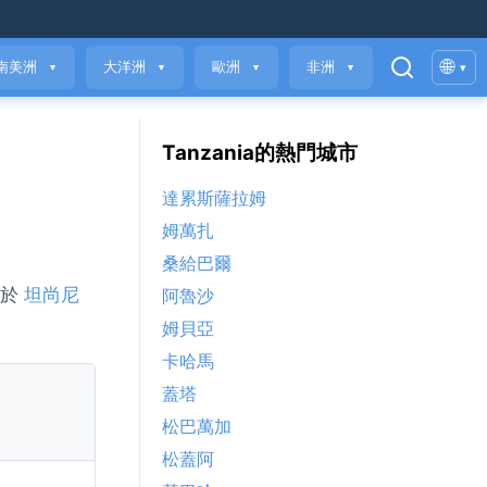
🌐
南美洲
大洋洲
歐洲
非洲
▾
▼
▼
▼
▼
Tanzania的熱門城市
達累斯薩拉姆
姆萬扎
桑給巴爾
位於
坦尚尼
阿魯沙
姆貝亞
卡哈馬
蓋塔
松巴萬加
松蓋阿