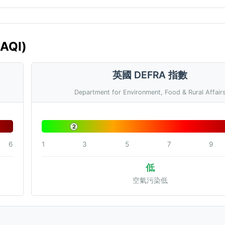
AQI)
英國 DEFRA 指數
Department for Environment, Food & Rural Affair
2
6
1
3
5
7
9
低
空氣污染低