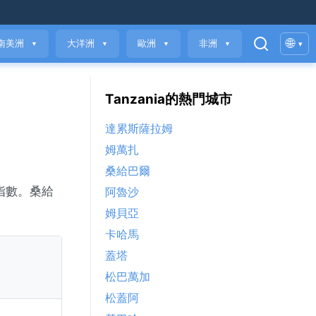
🌐
南美洲
大洋洲
歐洲
非洲
▾
▼
▼
▼
▼
Tanzania的熱門城市
達累斯薩拉姆
姆萬扎
桑給巴爾
量指數。桑給
阿魯沙
姆貝亞
卡哈馬
蓋塔
松巴萬加
松蓋阿