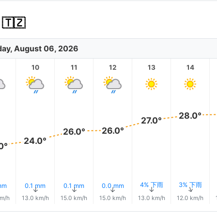
🇿
ay, August 06, 2026
10
11
12
13
14
28.0°
27.0°
26.0°
26.0°
24.0°
0°
4% 下雨
3% 下雨
mm
0.1 mm
0.1 mm
0.0 mm
↑
↑
↑
↑
↑
↑
km/h
13.0 km/h
15.0 km/h
15.0 km/h
13.0 km/h
12.0 km/h