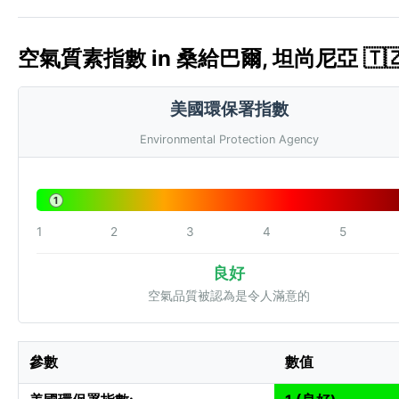
空氣質素指數 in 桑給巴爾, 坦尚尼亞 🇹🇿 
美國環保署指數
Environmental Protection Agency
1
1
2
3
4
5
良好
空氣品質被認為是令人滿意的
參數
數值