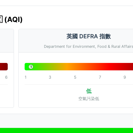
(AQI)
英國 DEFRA 指數
Department for Environment, Food & Rural Affair
1
6
1
3
5
7
9
低
空氣污染低