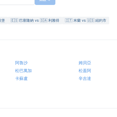
坦堡
🇪🇸 巴塞隆納 vs 🇸🇦 利雅得
🇮🇹 米蘭 vs 🇺🇸 紐約市
阿魯沙
姆貝亞
松巴萬加
松蓋阿
卡蘇盧
辛吉達