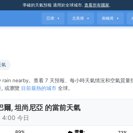
準確的天氣預報
適用於全球城市
.
查看所有國家
.
亞洲
北美洲
南極洲
▼
▼
▼
天氣
y rain nearby。查看 7 天預報、每小時天氣情況和空氣質
亞
, 或瀏覽
目前最熱的城市
全球。
巴爾, 坦尚尼亞 的當前天氣
4:00 今日
89%
☁️
雲量:
73%