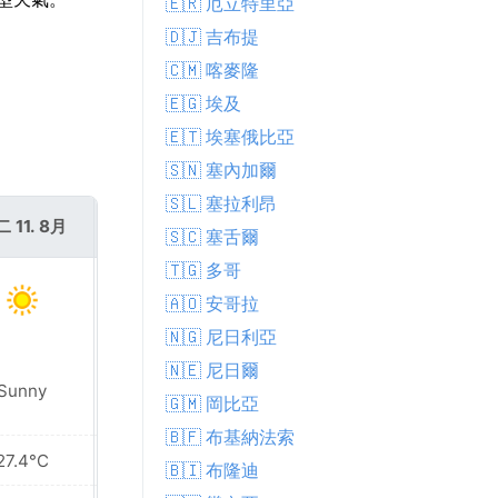
🇪🇷 厄立特里亞
🇩🇯 吉布提
🇨🇲 喀麥隆
🇪🇬 埃及
🇪🇹 埃塞俄比亞
🇸🇳 塞內加爾
🇸🇱 塞拉利昂
 11. 8月
週三 12. 8月
🇸🇨 塞舌爾
🇹🇬 多哥
🇦🇴 安哥拉
🇳🇬 尼日利亞
🇳🇪 尼日爾
Sunny
Sunny
🇬🇲 岡比亞
🇧🇫 布基納法索
27.4°C
28.1°C
🇧🇮 布隆迪