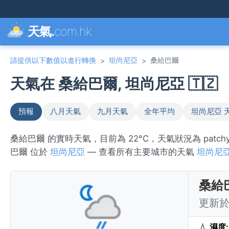
天氣.
com.hk
請提供以下數值以進行轉換
坦尚尼亞
桑給巴爾
>
>
天氣在 桑給巴爾, 坦尚尼亞 🇹🇿
預報
八月天氣
九月天氣
全年平均
坦尚尼亞 
桑給巴爾 的實時天氣，目前為 22°C，天氣狀況為 patch
巴爾 位於
坦尚尼亞
— 查看所有主要城市的天氣
坦尚尼
桑給
更新於 
💧
濕度: