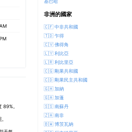
基巴哈
非洲的國家
 AM
🇨🇫 中非共和國
🇹🇩 乍得
 PM
🇨🇻 佛得角
🇱🇾 利比亞
🇱🇷 利比里亞
🇨🇬 剛果共和國
🇨🇩 剛果民主共和國
🇬🇭 加納
🇬🇦 加蓬
🇸🇸 南蘇丹
 89%。
🇿🇦 南非
照。
🇧🇼 博茨瓦納
典型天氣。