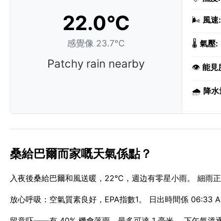
22.0°C
🌬️
風速:
感覺像 23.7°C
🌡️
氣壓:
Patchy rain nearby
👁️
能見
🌧️
降水
桑給巴爾而家嘅天氣係點？
入夜後桑給巴爾和風送暖，22°C，週边有零星小雨。 細雨正飄
放心呼吸：空氣質素良好，EPA指數1。 日出時間係 06:33 AM
留意吓——有 40% 機會落雨，最多可達 1 毫米。 下午氣