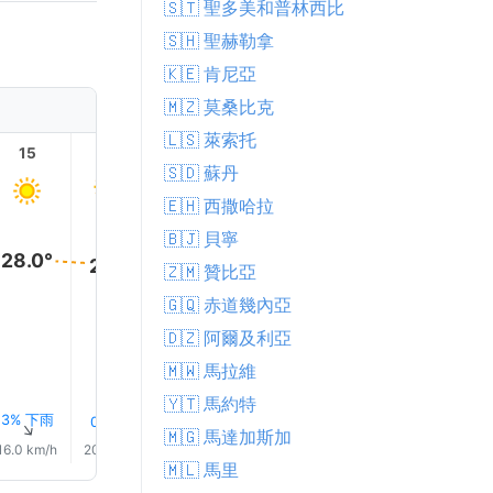
🇸🇹 聖多美和普林西比
🇸🇭 聖赫勒拿
🇰🇪 肯尼亞
🇲🇿 莫桑比克
🇱🇸 萊索托
15
16
17
18
19
20
🇸🇩 蘇丹
🇪🇭 西撒哈拉
🇧🇯 貝寧
28.0°
28.0°
🇿🇲 贊比亞
27.0°
26.0°
🇬🇶 赤道幾內亞
24.0°
24.0°
🇩🇿 阿爾及利亞
🇲🇼 馬拉維
🇾🇹 馬約特
3% 下雨
6% 下雨
9% 下雨
11% 下
0.0 mm
0.0 mm
↑
↑
↑
↑
↑
↑
🇲🇬 馬達加斯加
16.0 km/h
20.0 km/h
22.0 km/h
21.0 km/h
18.0 km/h
17.0 km/
🇲🇱 馬里