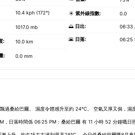
10.4 kph (172°)
☀️
紫外線指數:
0.0
🌅
日出:
06:33
1017.0 mb
🌇
日落:
06:25
度:
10.0 km
量:
0.0 mm
過桑給巴爾。 濕度令體感升至約 24°C。 空氣又厚又侷，濕度
，日落時間係 06:25 PM：桑給巴爾 有 11 小時 52 分鐘嘅日
溫逐漸上升，約在15左右達到最高28°C。 今日係桑給巴爾嘅8月