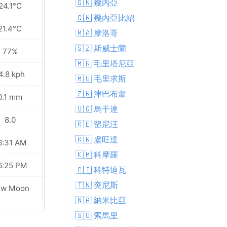
🇬🇳 幾內亞
24.1°C
24.2°C
🇬🇼 幾內亞比紹
21.4°C
21.2°C
🇲🇦 摩洛哥
🇸🇿 斯威士蘭
77%
76%
🇲🇷 毛里塔尼亞
4.8 kph
16.9 kph
🇲🇺 毛里求斯
🇿🇼 津巴布韋
0.1 mm
0.6 mm
🇺🇬 烏干達
8.0
8.0
🇷🇪 留尼汪
🇷🇼 盧旺達
6:31 AM
06:31 AM
🇰🇲 科摩羅
6:25 PM
06:25 PM
🇨🇮 科特迪瓦
🇹🇳 突尼斯
ew Moon
New Moon
🇳🇦 納米比亞
🇸🇴 索馬里