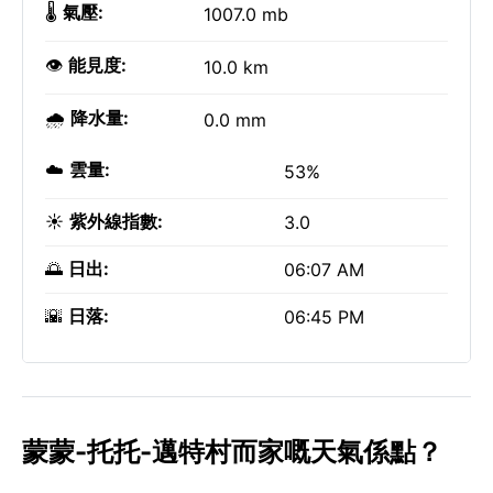
🌡️
氣壓:
1007.0 mb
👁️
能見度:
10.0 km
🌧️
降水量:
0.0 mm
☁️
雲量:
53%
☀️
紫外線指數:
3.0
🌅
日出:
06:07 AM
🌇
日落:
06:45 PM
蒙蒙-托托-邁特村而家嘅天氣係點？