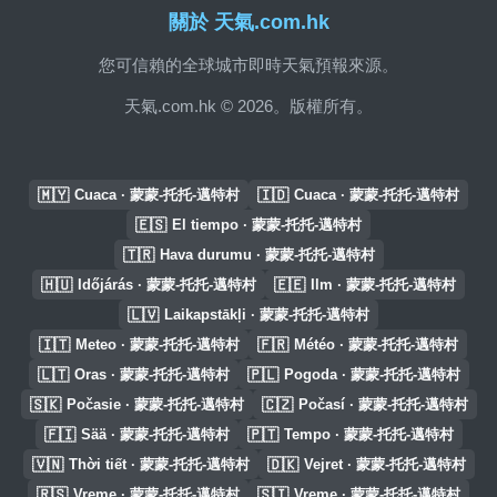
關於 天氣.com.hk
您可信賴的全球城市即時天氣預報來源。
天氣.com.hk © 2026。版權所有。
🇲🇾
🇮🇩
Cuaca · 蒙蒙-托托-邁特村
Cuaca · 蒙蒙-托托-邁特村
🇪🇸
El tiempo · 蒙蒙-托托-邁特村
🇹🇷
Hava durumu · 蒙蒙-托托-邁特村
🇭🇺
🇪🇪
Időjárás · 蒙蒙-托托-邁特村
Ilm · 蒙蒙-托托-邁特村
🇱🇻
Laikapstākļi · 蒙蒙-托托-邁特村
🇮🇹
🇫🇷
Meteo · 蒙蒙-托托-邁特村
Météo · 蒙蒙-托托-邁特村
🇱🇹
🇵🇱
Oras · 蒙蒙-托托-邁特村
Pogoda · 蒙蒙-托托-邁特村
🇸🇰
🇨🇿
Počasie · 蒙蒙-托托-邁特村
Počasí · 蒙蒙-托托-邁特村
🇫🇮
🇵🇹
Sää · 蒙蒙-托托-邁特村
Tempo · 蒙蒙-托托-邁特村
🇻🇳
🇩🇰
Thời tiết · 蒙蒙-托托-邁特村
Vejret · 蒙蒙-托托-邁特村
🇷🇸
🇸🇮
Vreme · 蒙蒙-托托-邁特村
Vreme · 蒙蒙-托托-邁特村