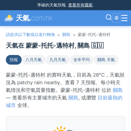
準確的天氣預報
.
查看所有國家
.
☰
天氣.
com.hk
🌐
請提供以下數值以進行轉換
關島
蒙蒙-托托-邁特村
>
>
天氣在 蒙蒙-托托-邁特村, 關島 🇬🇺
預報
八月天氣
九月天氣
全年平均
關島 天氣
蒙蒙-托托-邁特村 的實時天氣，目前為 28°C，天氣狀
況為 patchy rain nearby。查看 7 天預報、每小時天
氣情況和空氣質量指數。蒙蒙-托托-邁特村 位於
關島
— 查看所有主要城市的天氣
關島
, 或瀏覽
目前最熱的
城市
全球。