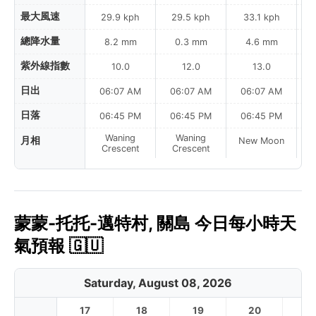
最大風速
29.9 kph
29.5 kph
33.1 kph
總降水量
8.2 mm
0.3 mm
4.6 mm
紫外線指數
10.0
12.0
13.0
日出
06:07 AM
06:07 AM
06:07 AM
日落
06:45 PM
06:45 PM
06:45 PM
Waning
Waning
月相
New Moon
N
Crescent
Crescent
蒙蒙-托托-邁特村, 關島 今日每小時天
氣預報 🇬🇺
Saturday, August 08, 2026
17
18
19
20
2