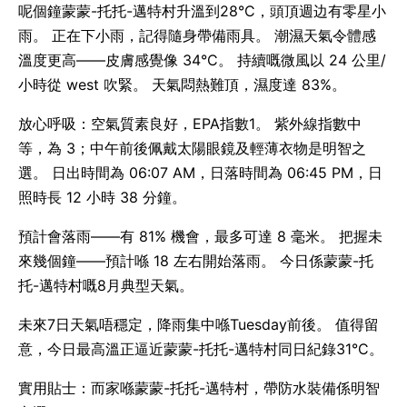
呢個鐘蒙蒙-托托-邁特村升溫到28°C，頭頂週边有零星小
雨。 正在下小雨，記得隨身帶備雨具。 潮濕天氣令體感
溫度更高——皮膚感覺像 34°C。 持續嘅微風以 24 公里/
小時從 west 吹緊。 天氣悶熱難頂，濕度達 83%。
放心呼吸：空氣質素良好，EPA指數1。 紫外線指數中
等，為 3；中午前後佩戴太陽眼鏡及輕薄衣物是明智之
選。 日出時間為 06:07 AM，日落時間為 06:45 PM，日
照時長 12 小時 38 分鐘。
預計會落雨——有 81% 機會，最多可達 8 毫米。 把握未
來幾個鐘——預計喺 18 左右開始落雨。 今日係蒙蒙-托
托-邁特村嘅8月典型天氣。
未來7日天氣唔穩定，降雨集中喺Tuesday前後。 值得留
意，今日最高溫正逼近蒙蒙-托托-邁特村同日紀錄31°C。
實用貼士：而家喺蒙蒙-托托-邁特村，帶防水裝備係明智