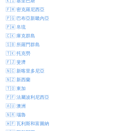
🇰🇮 基里巴斯
🇫🇲 密克羅尼西亞
🇵🇬 巴布亞新畿內亞
🇵🇼 帛琉
🇨🇰 庫克群島
🇸🇧 所羅門群島
🇹🇰 托克勞
🇫🇯 斐濟
🇳🇨 新喀里多尼亞
🇳🇿 新西蘭
🇹🇴 東加
🇵🇫 法屬波利尼西亞
🇦🇺 澳洲
🇳🇷 瑙魯
🇼🇫 瓦利斯和富圖納