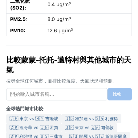
二氧化硫
0.4 µg/m³
(SO2):
PM2.5:
8.0 µg/m³
PM10:
12.6 µg/m³
比較蒙蒙-托托-邁特村與其他城市的天
氣
搜尋全球任何城市，並排比較溫度、天氣狀況和預測。
比較 →
全球熱門城市比較:
🇯🇵 東京 vs 🇲🇾 吉隆坡
🇮🇩 雅加達 vs 🇸🇦 利雅得
🇨🇦 溫哥華 vs 🇮🇳 孟買
🇯🇵 東京 vs 🇿🇦 開普敦
🇸🇦 利雅得 vs 🇺🇸 三藩市
🇪🇬 開羅 vs 🇸🇪 斯德哥爾摩