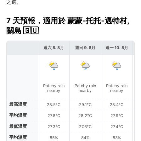
之選。
7 天預報，適用於 蒙蒙-托托-邁特村,
關島 🇬🇺
週六 8. 8月
週日 9. 8月
週一 10. 8月
週
Patchy rain
Patchy rain
Patchy rain
L
nearby
nearby
nearby
最高溫度
28.5°C
29.1°C
28.4°C
平均溫度
27.8°C
28.2°C
27.9°C
最低溫度
27.3°C
27.6°C
27.4°C
平均濕度
85%
84%
83%