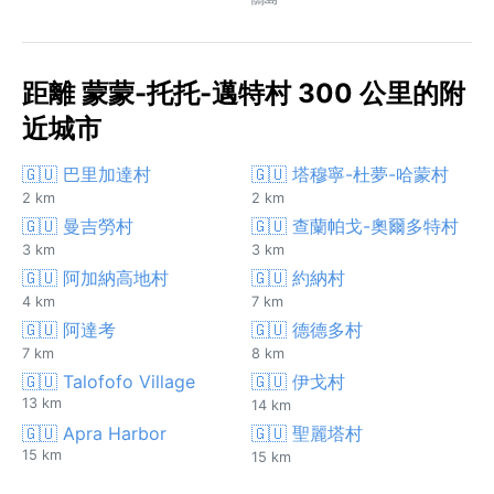
距離 蒙蒙-托托-邁特村 300 公里的附
近城市
🇬🇺 巴里加達村
🇬🇺 塔穆寧-杜夢-哈蒙村
2 km
2 km
🇬🇺 曼吉勞村
🇬🇺 查蘭帕戈-奧爾多特村
3 km
3 km
🇬🇺 阿加納高地村
🇬🇺 約納村
4 km
7 km
🇬🇺 阿達考
🇬🇺 德德多村
7 km
8 km
🇬🇺 Talofofo Village
🇬🇺 伊戈村
13 km
14 km
🇬🇺 Apra Harbor
🇬🇺 聖麗塔村
15 km
15 km