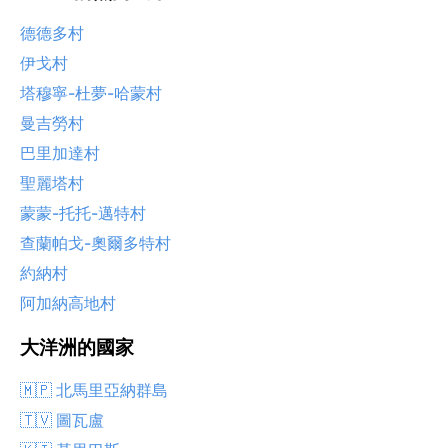
德德多村
伊戈村
塔穆寧-杜夢-哈蒙村
曼吉勞村
巴里加達村
聖麗塔村
蒙蒙-托托-邁特村
查蘭帕戈-奧爾多特村
約納村
阿加納高地村
大洋洲的國家
🇲🇵 北馬里亞納群島
🇹🇻 圖瓦盧