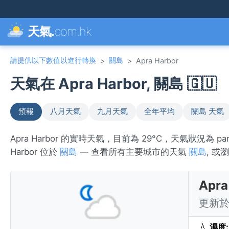
天氣.
com.hk
請提供以下數值以進行轉換
關島
>
>
Apra Harbor
天氣在 Apra Harbor, 關島 🇬🇺
預報
八月天氣
九月天氣
全年平均
關島 天氣
Apra Harbor 的實時天氣，目前為 29°C，天氣狀況為 p
Harbor 位於
關島
— 查看所有主要城市的天氣
關島
, 或
Apr
更新於 
💧
濕度: