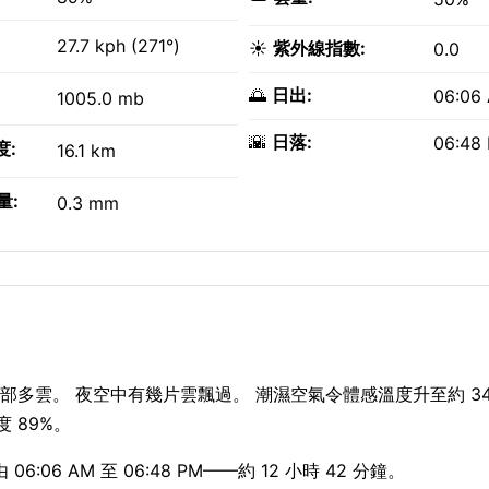
27.7 kph (271°)
☀️
紫外線指數:
0.0
🌅
日出:
06:06
1005.0 mb
🌇
日落:
06:48
度:
16.1 km
量:
0.3 mm
C，局部多雲。 夜空中有幾片雲飄過。 潮濕空氣令體感溫度升至約 34
度 89%。
06 AM 至 06:48 PM——約 12 小時 42 分鐘。