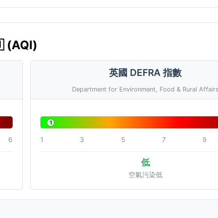
 (AQI)
英國 DEFRA 指數
Department for Environment, Food & Rural Affair
1
6
1
3
5
7
9
低
空氣污染低