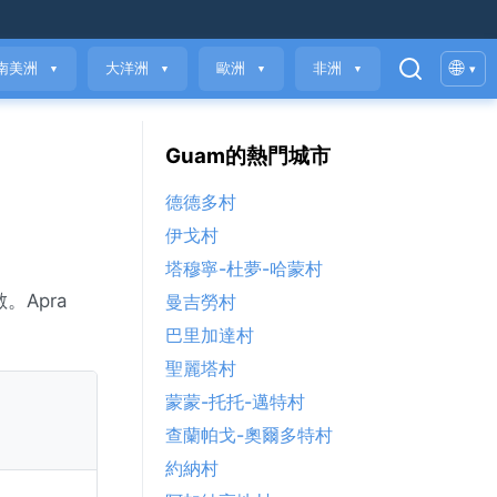
🌐
南美洲
大洋洲
歐洲
非洲
▾
▼
▼
▼
▼
Guam的熱門城市
德德多村
伊戈村
塔穆寧-杜夢-哈蒙村
。Apra
曼吉勞村
巴里加達村
聖麗塔村
蒙蒙-托托-邁特村
查蘭帕戈-奧爾多特村
約納村