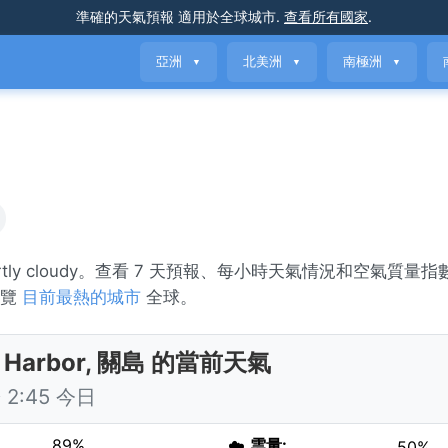
準確的天氣預報
適用於全球城市
.
查看所有國家
.
亞洲
北美洲
南極洲
▼
▼
▼
artly cloudy。查看 7 天預報、每小時天氣情況和空氣質量指數
瀏覽
目前最熱的城市
全球。
a Harbor, 關島 的當前天氣
2:45 今日
89%
☁️
雲量:
50%