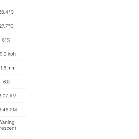
28.4°C
27.7°C
81%
9.2 kph
1.6 mm
6.0
6:07 AM
6:46 PM
Waning
rescent