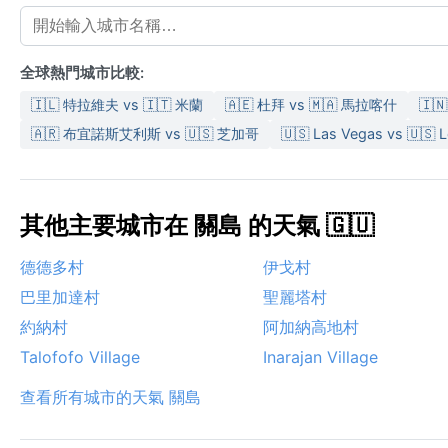
全球熱門城市比較:
🇮🇱 特拉維夫 vs 🇮🇹 米蘭
🇦🇪 杜拜 vs 🇲🇦 馬拉喀什
🇮
🇦🇷 布宜諾斯艾利斯 vs 🇺🇸 芝加哥
🇺🇸 Las Vegas vs 🇺🇸 
其他主要城市在 關島 的天氣 🇬🇺
德德多村
伊戈村
巴里加達村
聖麗塔村
約納村
阿加納高地村
Talofofo Village
Inarajan Village
查看所有城市的天氣 關島