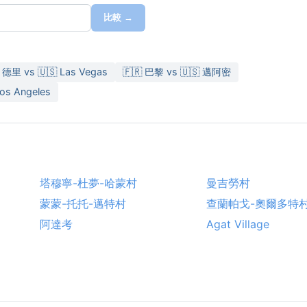
比較 →
 德里 vs 🇺🇸 Las Vegas
🇫🇷 巴黎 vs 🇺🇸 邁阿密
Los Angeles
塔穆寧-杜夢-哈蒙村
曼吉勞村
蒙蒙-托托-邁特村
查蘭帕戈-奧爾多特
阿達考
Agat Village