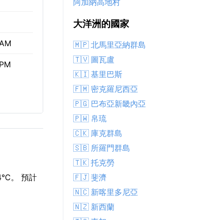
阿加納高地村
大洋洲的國家
 AM
🇲🇵 北馬里亞納群島
🇹🇻 圖瓦盧
 PM
🇰🇮 基里巴斯
🇫🇲 密克羅尼西亞
🇵🇬 巴布亞新畿內亞
🇵🇼 帛琉
🇨🇰 庫克群島
🇸🇧 所羅門群島
🇹🇰 托克勞
🇫🇯 斐濟
°C。 預計
🇳🇨 新喀里多尼亞
🇳🇿 新西蘭