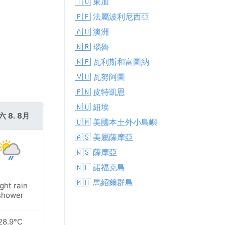
🇹🇴 東加
🇵🇫 法屬波利尼西亞
🇦🇺 澳洲
🇳🇷 瑙魯
🇼🇫 瓦利斯和富圖納
🇻🇺 瓦努阿圖
🇵🇳 皮特凱恩
🇳🇺 紐埃
六 8. 8月
🇺🇲 美國本土外小島嶼
🇦🇸 美屬薩摩亞
🇼🇸 薩摩亞
🇳🇫 諾福克島
🇲🇭 馬紹爾群島
ght rain
shower
28.9°C