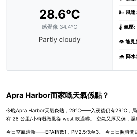
28.6°C
🌬️
風速:
感覺像 34.4°C
🌡️
氣壓:
Partly cloudy
👁️
能見
🌧️
降水
Apra Harbor而家嘅天氣係點？
今晚Apra Harbor天氣炎熱，29°C——入夜後仍有29°
有 28 公里/小時嘅微風從 west 吹過嚟。 空氣又厚又侷，濕
今日空氣清新——EPA指數1，PM2.5低至3。 今日日照時間由 06: