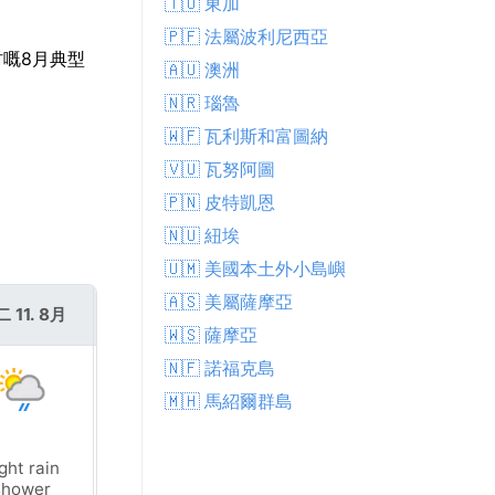
🇹🇴 東加
🇵🇫 法屬波利尼西亞
村嘅8月典型
🇦🇺 澳洲
🇳🇷 瑙魯
🇼🇫 瓦利斯和富圖納
🇻🇺 瓦努阿圖
🇵🇳 皮特凱恩
🇳🇺 紐埃
🇺🇲 美國本土外小島嶼
🇦🇸 美屬薩摩亞
 11. 8月
週三 12. 8月
🇼🇸 薩摩亞
🇳🇫 諾福克島
🇲🇭 馬紹爾群島
Thundery
ght rain
outbreaks in
shower