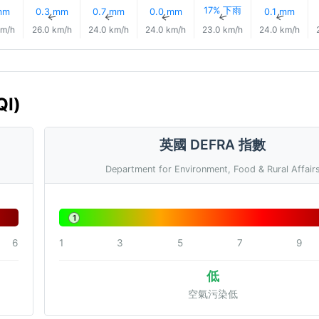
17% 下雨
mm
0.3 mm
0.7 mm
0.0 mm
0.1 mm
↑
↑
↑
↑
↑
↑
km/h
26.0 km/h
24.0 km/h
24.0 km/h
23.0 km/h
24.0 km/h
I)
英國 DEFRA 指數
Department for Environment, Food & Rural Affair
1
6
1
3
5
7
9
低
空氣污染低