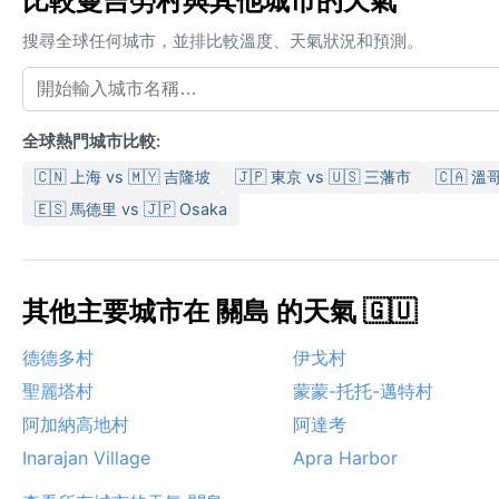
比較曼吉勞村與其他城市的天氣
搜尋全球任何城市，並排比較溫度、天氣狀況和預測。
全球熱門城市比較:
🇨🇳 上海 vs 🇲🇾 吉隆坡
🇯🇵 東京 vs 🇺🇸 三藩市
🇨🇦 溫
🇪🇸 馬德里 vs 🇯🇵 Osaka
其他主要城市在 關島 的天氣 🇬🇺
德德多村
伊戈村
聖麗塔村
蒙蒙-托托-邁特村
阿加納高地村
阿達考
Inarajan Village
Apra Harbor