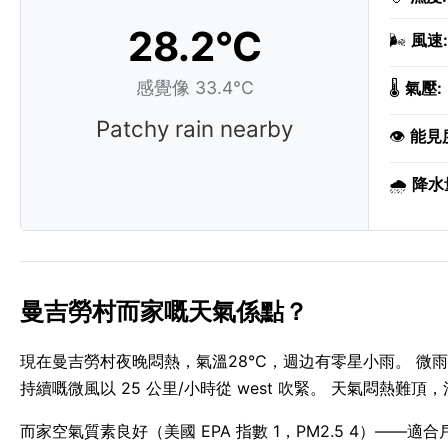
28.2°C
🌬️
風速:
感覺像 33.4°C
🌡️
氣壓:
Patchy rain nearby
👁️
能見
🌧️
降水
曼吉勞村而家嘅天氣係點？
現在曼吉勞村夜晚悶熱，氣溫28°C，週边有零星小雨。 微雨
持續嘅微風以 25 公里/小時從 west 吹緊。 天氣悶熱難頂，
而家空氣質素良好（美國 EPA 指數 1，PM2.5 4）——適合戶