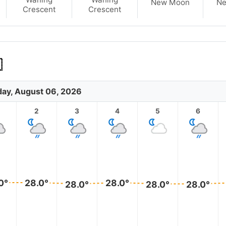
New Moon
N
Crescent
Crescent

ay, August 06, 2026
2
3
4
5
6
0°
28.0°
28.0°
28.0°
28.0°
28.0°