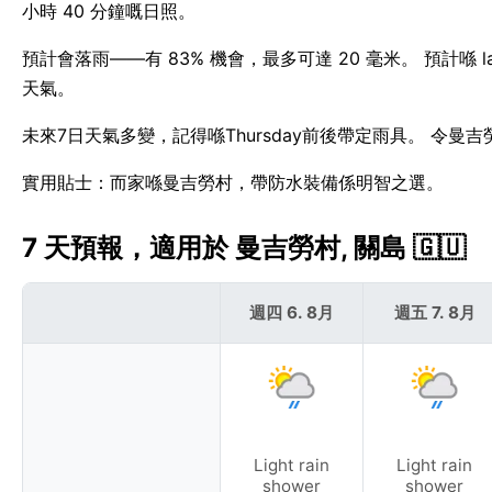
小時 40 分鐘嘅日照。
預計會落雨——有 83% 機會，最多可達 20 毫米。 預計喺
天氣。
未來7日天氣多變，記得喺Thursday前後帶定雨具。 令曼
實用貼士：而家喺曼吉勞村，帶防水裝備係明智之選。
7 天預報，適用於 曼吉勞村, 關島 🇬🇺
週四 6. 8月
週五 7. 8月
Light rain
Light rain
shower
shower