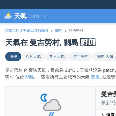
天氣.
com.hk
請提供以下數值以進行轉換
關島
曼吉勞村
>
>
天氣在 曼吉勞村, 關島 🇬🇺
預報
八月天氣
九月天氣
全年平均
關島 天氣
曼吉勞村 的實時天氣，目前為 28°C，天氣狀況為 patch
勞村 位於
關島
— 查看所有主要城市的天氣
關島
, 或瀏
曼吉
更新於 
💧
濕度: