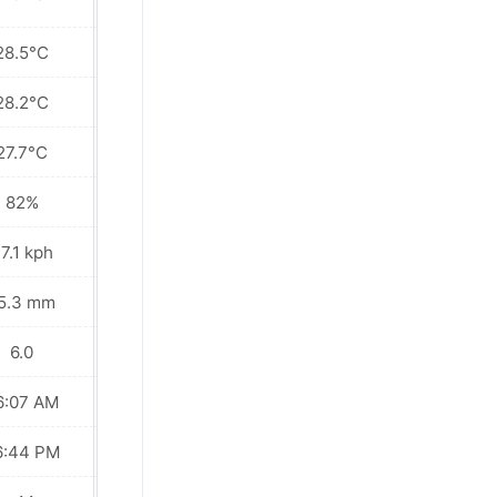
nearby
28.5°C
29.3°C
28.2°C
28.7°C
27.7°C
28.2°C
82%
82%
7.1 kph
33.5 kph
5.3 mm
5.0 mm
6.0
6.0
6:07 AM
06:07 AM
6:44 PM
06:43 PM