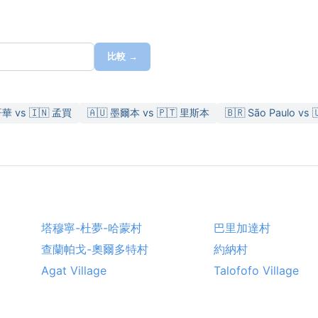
比較 →
哥華 vs 🇮🇳 孟買
🇦🇺 墨爾本 vs 🇵🇹 里斯本
🇧🇷 São Paulo vs
塔穆寧-杜夢-哈蒙村
巴里加達村
查蘭帕戈-奧爾多特村
約納村
Agat Village
Talofofo Village