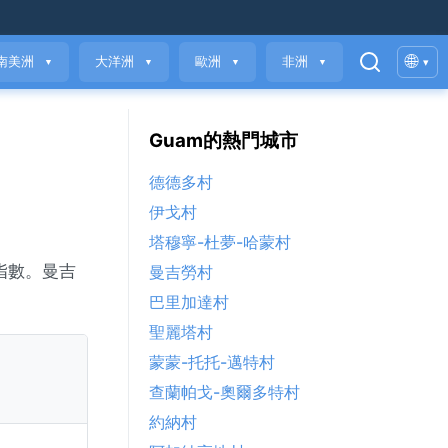
🌐
南美洲
大洋洲
歐洲
非洲
▾
▼
▼
▼
▼
Guam的熱門城市
德德多村
伊戈村
塔穆寧-杜夢-哈蒙村
量指數。曼吉
曼吉勞村
巴里加達村
聖麗塔村
蒙蒙-托托-邁特村
查蘭帕戈-奧爾多特村
約納村