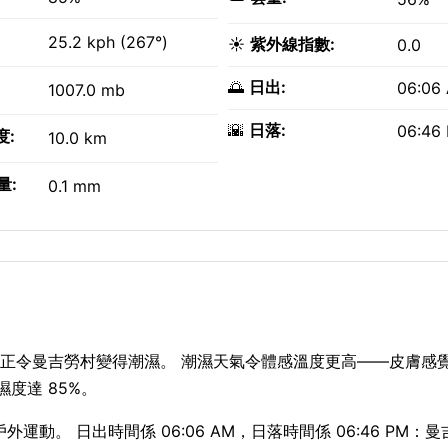
25.2 kph (267°)
☀️
紫外線指數:
0.0
🌅
日出:
06:06
1007.0 mb
🌇
日落:
06:46
度:
10.0 km
量:
0.1 mm
正令曼吉勞村變得潮濕。 潮濕天氣令體感溫度更高——皮膚感覺像
濕度達 85%。
外運動。 日出時間係 06:06 AM，日落時間係 06:46 PM：曼吉