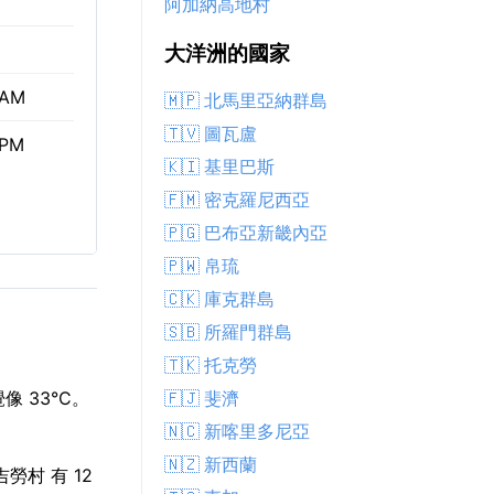
阿加納高地村
大洋洲的國家
 AM
🇲🇵 北馬里亞納群島
🇹🇻 圖瓦盧
 PM
🇰🇮 基里巴斯
🇫🇲 密克羅尼西亞
🇵🇬 巴布亞新畿內亞
🇵🇼 帛琉
🇨🇰 庫克群島
🇸🇧 所羅門群島
🇹🇰 托克勞
🇫🇯 斐濟
 33°C。
🇳🇨 新喀里多尼亞
🇳🇿 新西蘭
勞村 有 12