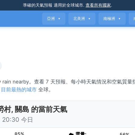
準確的天氣預報
適用於全球城市
.
查看所有國家
.
亞洲
北美洲
南極洲
▼
▼
▼
y rain nearby。查看 7 天預報、每小時天氣情況和空氣質
覽
目前最熱的城市
全球。
勞村, 關島 的當前天氣
20:30 今日
85%
☁️
雲量:
56%