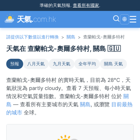
準確的天氣預報
.
查看所有國家
.
☰
天氣.
com.hk
🌐
請提供以下數值以進行轉換
關島
查蘭帕戈-奧爾多特村
>
>
天氣在 查蘭帕戈-奧爾多特村, 關島 🇬🇺
預報
八月天氣
九月天氣
全年平均
關島 天氣
查蘭帕戈-奧爾多特村 的實時天氣，目前為 28°C，天
氣狀況為 partly cloudy。查看 7 天預報、每小時天氣
情況和空氣質量指數。查蘭帕戈-奧爾多特村 位於
關
島
— 查看所有主要城市的天氣
關島
, 或瀏覽
目前最熱
的城市
全球。