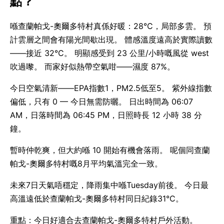
點？
喺查蘭帕戈-奧爾多特村真係好暖：28°C，局部多雲。 預
計雲層之間會有陽光間歇出現。 體感溫度遠高於實際讀數
——接近 32°C。 明顯感受到 23 公里/小時嘅風從 west
吹過嚟。 而家好似熱帶空氣咁——濕度 87%。
今日空氣清新——EPA指數1，PM2.5低至5。 紫外線指數
偏低，只有 0 — 今日無需防曬。 日出時間為 06:07
AM，日落時間為 06:45 PM，日照時長 12 小時 38 分
鐘。
暫時仲乾爽，但大約喺 10 開始有機會落雨。 呢個同查蘭
帕戈-奧爾多特村嘅8月平均氣溫完全一致。
未來7日天氣唔穩定，降雨集中喺Tuesday前後。 今日最
高溫遠低於查蘭帕戈-奧爾多特村同日紀錄31°C。
重點：今日好適合去查蘭帕戈-奧爾多特村戶外活動。