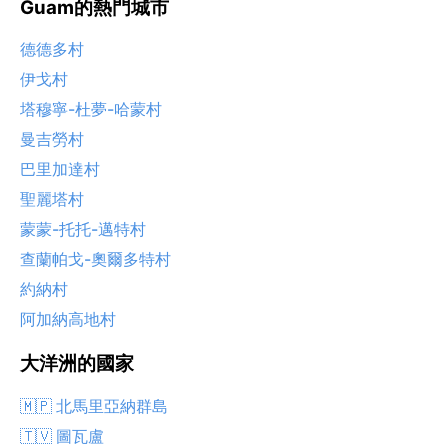
Guam的熱門城市
德德多村
伊戈村
塔穆寧-杜夢-哈蒙村
曼吉勞村
巴里加達村
聖麗塔村
蒙蒙-托托-邁特村
查蘭帕戈-奧爾多特村
約納村
阿加納高地村
大洋洲的國家
🇲🇵 北馬里亞納群島
🇹🇻 圖瓦盧