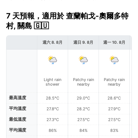
7 天預報，適用於 查蘭帕戈-奧爾多特
村, 關島 🇬🇺
週六 8. 8月
週日 9. 8月
週一 10. 8月
週
Light rain
Patchy rain
Patchy rain
P
shower
nearby
nearby
最高溫度
28.5°C
29.0°C
28.6°C
平均溫度
27.8°C
28.2°C
27.9°C
最低溫度
27.3°C
27.5°C
27.5°C
平均濕度
86%
84%
83%