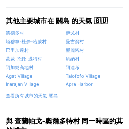
其他主要城市在 關島 的天氣 🇬🇺
德德多村
伊戈村
塔穆寧-杜夢-哈蒙村
曼吉勞村
巴里加達村
聖麗塔村
蒙蒙-托托-邁特村
約納村
阿加納高地村
阿達考
Agat Village
Talofofo Village
Inarajan Village
Apra Harbor
查看所有城市的天氣 關島
與 查蘭帕戈-奧爾多特村 同一時區的其