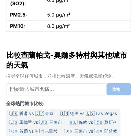
(SO2):
PM2.5:
5.0 µg/m³
PM10:
8.0 µg/m³
比較查蘭帕戈-奧爾多特村與其他城市
的天氣
搜尋全球任何城市，並排比較溫度、天氣狀況和預測。
比較 →
全球熱門城市比較:
🇭🇰 香港 vs 🇯🇵 東京
🇮🇳 德里 vs 🇺🇸 Las Vegas
🇪🇸 馬德里 vs 🇺🇸 三藩市
🇬🇧 倫敦 vs 🇷🇺 莫斯科
🇰🇷 首爾 vs 🇲🇾 吉隆坡
🇺🇸 三藩市 vs 🇿🇦 開普敦