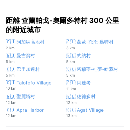
距離 查蘭帕戈-奧爾多特村 300 公里
的附近城市
🇬🇺 阿加納高地村
🇬🇺 蒙蒙-托托-邁特村
2 km
3 km
🇬🇺 曼吉勞村
🇬🇺 約納村
5 km
5 km
🇬🇺 巴里加達村
🇬🇺 塔穆寧-杜夢-哈蒙村
5 km
5 km
🇬🇺 Talofofo Village
🇬🇺 阿達考
10 km
11 km
🇬🇺 聖麗塔村
🇬🇺 德德多村
12 km
12 km
🇬🇺 Apra Harbor
🇬🇺 Agat Village
12 km
13 km