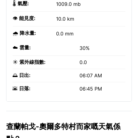
🌡️
氣壓:
1009.0 mb
👁️
能見度:
10.0 km
🌧️
降水量:
0.0 mm
☁️
雲量:
30%
☀️
紫外線指數:
0.0
🌅
日出:
06:07 AM
🌇
日落:
06:45 PM
查蘭帕戈-奧爾多特村而家嘅天氣係