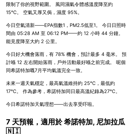
限制了你的視野範圍。 風同濕氣令體感溫度降至約
15°C。 空氣又厚又侷，濕度 95%。
今日空氣清新——EPA指數1，PM2.5低至1。 今日日照時
間由 05:28 AM 至 06:12 PM——約 12 小時 44 分鐘。
能見度降至大約 2 公里。
今日好大機會落雨，有 78% 機會，預計最多 4 毫米。 預
計喺 12 左右開始落雨，戶外活動最好喺之前完成。 呢個
同希諾特加嘅7月平均氣溫完全一致。
未來一週天氣穩定，最高氣溫維持約 25°C，最低約
17°C。 作為參考，希諾特加同日最高溫紀錄為27°C。
今日希諾特加天氣理想——出去享受吓啦。
7 天預報，適用於 希諾特加, 尼加拉瓜
🇳🇮