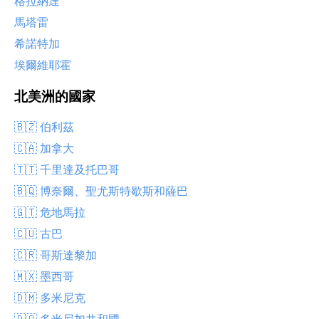
格拉納達
馬塔雷
希諾特加
埃爾維耶霍
北美洲的國家
🇧🇿 伯利茲
🇨🇦 加拿大
🇹🇹 千里達及托巴哥
🇧🇶 博奈爾、聖尤斯特歇斯和薩巴
🇬🇹 危地馬拉
🇨🇺 古巴
🇨🇷 哥斯達黎加
🇲🇽 墨西哥
🇩🇲 多米尼克
🇩🇴 多米尼加共和國