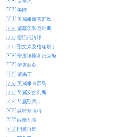
🇧🇲 百慕大
🇺🇸 美國
🇻🇮 美屬維爾京群島
🇰🇳 聖基茨和尼維斯
🇧🇱 聖巴托洛繆
🇻🇨 聖文森及格瑞那丁
🇵🇲 聖皮埃爾和密克隆
🇱🇨 聖盧西亞
🇲🇫 聖馬丁
🇻🇬 英屬維京群島
🇳🇱 荷屬安的列斯
🇸🇽 荷屬聖馬丁
🇲🇸 蒙特塞拉特
🇸🇻 薩爾瓦多
🇰🇾 開曼群島