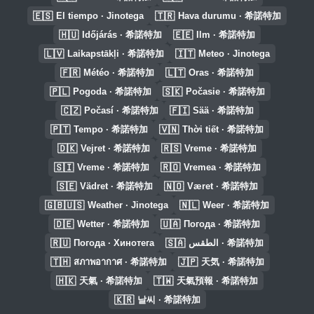
🇪🇸
🇹🇷
El tiempo · Jinotega
Hava durumu · 希諾特加
🇭🇺
🇪🇪
Időjárás · 希諾特加
Ilm · 希諾特加
🇱🇻
🇮🇹
Laikapstākļi · 希諾特加
Meteo · Jinotega
🇫🇷
🇱🇹
Météo · 希諾特加
Oras · 希諾特加
🇵🇱
🇸🇰
Pogoda · 希諾特加
Počasie · 希諾特加
🇨🇿
🇫🇮
Počasí · 希諾特加
Sää · 希諾特加
🇵🇹
🇻🇳
Tempo · 希諾特加
Thời tiết · 希諾特加
🇩🇰
🇷🇸
Vejret · 希諾特加
Vreme · 希諾特加
🇸🇮
🇷🇴
Vreme · 希諾特加
Vremea · 希諾特加
🇸🇪
🇳🇴
Vädret · 希諾特加
Været · 希諾特加
🇬🇧🇺🇸
🇳🇱
Weather · Jinotega
Weer · 希諾特加
🇩🇪
🇺🇦
Wetter · 希諾特加
Погода · 希諾特加
🇷🇺
🇸🇦
Погода · Хинотега
الطقس · 希諾特加
🇹🇭
🇯🇵
สภาพอากาศ · 希諾特加
天気 · 希諾特加
🇭🇰
🇹🇼
天氣 · 希諾特加
天氣預報 · 希諾特加
🇰🇷
날씨 · 希諾特加