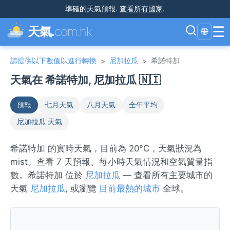
準確的天氣預報
.
查看所有國家
.
☰
天氣.
com.hk
🌐
請提供以下數值以進行轉換
尼加拉瓜
希諾特加
>
>
天氣在 希諾特加, 尼加拉瓜 🇳🇮
預報
七月天氣
八月天氣
全年平均
尼加拉瓜 天氣
希諾特加 的實時天氣，目前為 20°C，天氣狀況為
mist。查看 7 天預報、每小時天氣情況和空氣質量指
數。希諾特加 位於
尼加拉瓜
— 查看所有主要城市的
天氣
尼加拉瓜
, 或瀏覽
目前最熱的城市
全球。