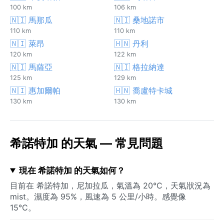
100 km
106 km
🇳🇮 馬那瓜
🇳🇮 桑地諾市
110 km
110 km
🇳🇮 萊昂
🇭🇳 丹利
120 km
122 km
🇳🇮 馬薩亞
🇳🇮 格拉納達
125 km
129 km
🇳🇮 惠加爾帕
🇭🇳 喬盧特卡城
130 km
130 km
希諾特加 的天氣 — 常見問題
現在 希諾特加 的天氣如何？
目前在 希諾特加，尼加拉瓜，氣溫為 20°C，天氣狀況為
mist。濕度為 95%，風速為 5 公里/小時。感覺像
15°C。