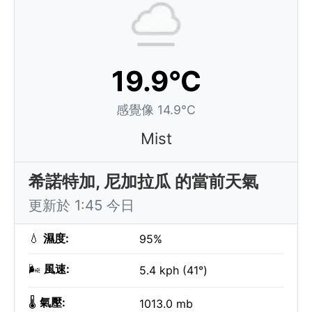
19.9°C
感覺像 14.9°C
Mist
希諾特加, 尼加拉瓜 的當前天氣
更新於 1:45 今日
💧
濕度:
95%
🌬️
風速:
5.4 kph (41°)
🌡️
氣壓:
1013.0 mb