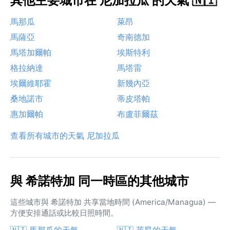
其他主要城市在 尼加拉瓜 的天氣 🇳🇮
馬那瓜
萊昂
馬薩亞
奇南德加
馬塔加爾帕
埃斯特利
格拉納達
馬塔雷
埃爾維耶霍
新幾內亞
桑地諾市
蒂皮塔帕
惠加爾帕
布盧菲爾茲
查看所有城市的天氣 尼加拉瓜
與 希諾特加 同一時區的其他城市
這些城市與 希諾特加 共享當地時間 (America/Managua) —
方便安排通話或比較日照時間。
🇳🇮 馬那瓜的天氣
🇳🇮 萊昂的天氣