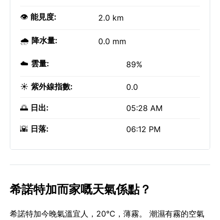
👁️
能見度:
2.0 km
🌧️
降水量:
0.0 mm
☁️
雲量:
89%
☀️
紫外線指數:
0.0
🌅
日出:
05:28 AM
🌇
日落:
06:12 PM
希諾特加而家嘅天氣係點？
希諾特加今晚氣溫宜人，20°C，薄霧。 潮濕有霧的空氣