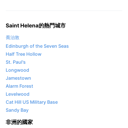
Saint Helena的熱門城市
喬治敦
Edinburgh of the Seven Seas
Half Tree Hollow
St. Paul's
Longwood
Jamestown
Alarm Forest
Levelwood
Cat Hill US Military Base
Sandy Bay
非洲的國家