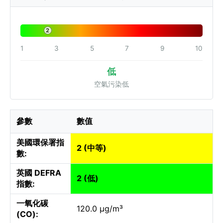
2
1
3
5
7
9
10
低
空氣污染低
參數
數值
美國環保署指
2 (中等)
數:
英國 DEFRA
2 (低)
指數:
一氧化碳
120.0 µg/m³
(CO):