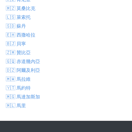
🇲🇿 莫桑比克
🇱🇸 萊索托
🇸🇩 蘇丹
🇪🇭 西撒哈拉
🇧🇯 貝寧
🇿🇲 贊比亞
🇬🇶 赤道幾內亞
🇩🇿 阿爾及利亞
🇲🇼 馬拉維
🇾🇹 馬約特
🇲🇬 馬達加斯加
🇲🇱 馬里