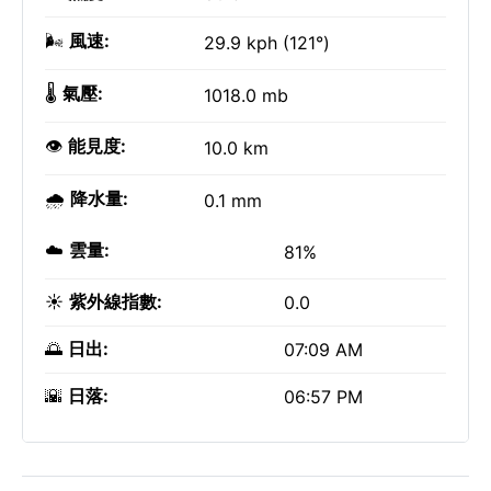
🌬️
風速:
29.9 kph (121°)
🌡️
氣壓:
1018.0 mb
👁️
能見度:
10.0 km
🌧️
降水量:
0.1 mm
☁️
雲量:
81%
☀️
紫外線指數:
0.0
🌅
日出:
07:09 AM
🌇
日落:
06:57 PM