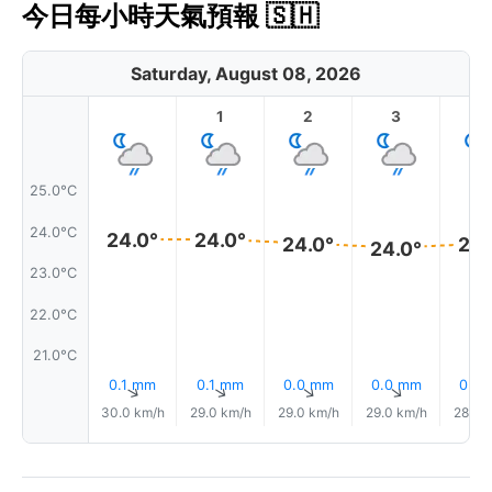
今日每小時天氣預報 🇸🇭
Saturday, August 08, 2026
1
2
3
4
25.0°C
24.0°C
24.0°
24.0°
24.0°
24.
24.0°
23.0°C
22.0°C
21.0°C
0.1 mm
0.1 mm
0.0 mm
0.0 mm
0.0
↑
↑
↑
↑
30.0 km/h
29.0 km/h
29.0 km/h
29.0 km/h
28.0 