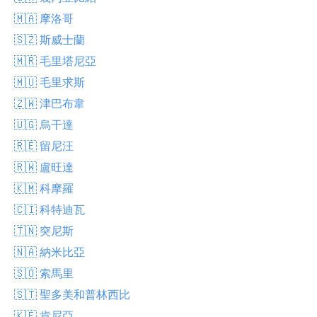
🇲🇦 摩洛哥
🇸🇿 斯威士蘭
🇲🇷 毛里塔尼亞
🇲🇺 毛里求斯
🇿🇼 津巴布韋
🇺🇬 烏干達
🇷🇪 留尼汪
🇷🇼 盧旺達
🇰🇲 科摩羅
🇨🇮 科特迪瓦
🇹🇳 突尼斯
🇳🇦 納米比亞
🇸🇴 索馬里
🇸🇹 聖多美和普林西比
🇰🇪 肯尼亞