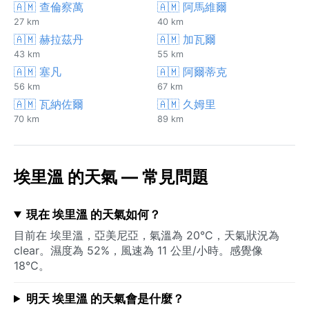
🇦🇲 查倫察萬
🇦🇲 阿馬維爾
27 km
40 km
🇦🇲 赫拉茲丹
🇦🇲 加瓦爾
43 km
55 km
🇦🇲 塞凡
🇦🇲 阿爾蒂克
56 km
67 km
🇦🇲 瓦納佐爾
🇦🇲 久姆里
70 km
89 km
埃里溫 的天氣 — 常見問題
現在 埃里溫 的天氣如何？
目前在 埃里溫，亞美尼亞，氣溫為 20°C，天氣狀況為
clear。濕度為 52%，風速為 11 公里/小時。感覺像
18°C。
明天 埃里溫 的天氣會是什麼？