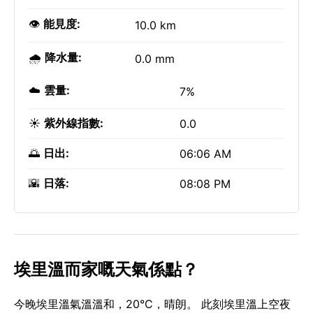
👁️
能見度:
10.0 km
🌧️
降水量:
0.0 mm
☁️
雲量:
7%
☀️
紫外線指數:
0.0
🌅
日出:
06:06 AM
🌇
日落:
08:08 PM
埃里溫而家嘅天氣係點？
今晚埃里溫氣溫溫和，20°C，晴朗。 此刻埃里溫上空夜