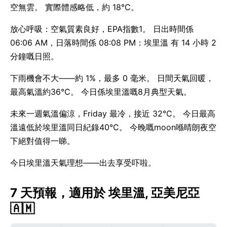
空無雲。 實際體感略低，約 18°C。
放心呼吸：空氣質素良好，EPA指數1。 日出時間係
06:06 AM，日落時間係 08:08 PM：埃里溫 有 14 小時 2
分鐘嘅日照。
下雨機會不大——約 1%，最多 0 毫米。 日間天氣回暖，
最高氣溫約36°C。 今日係埃里溫嘅8月典型天氣。
未來一週氣溫偏涼，Friday 最冷，接近 32°C。 今日最高
溫遠低於埃里溫同日紀錄40°C。 今晚嘅moon喺晴朗夜空
下絕對值得一睇。
今日埃里溫天氣理想——出去享受吓啦。
7 天預報，適用於 埃里溫, 亞美尼亞
🇦🇲