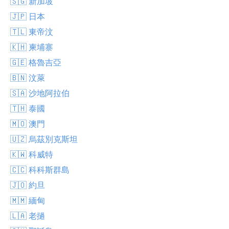
🇸🇬 新加坡
🇯🇵 日本
🇹🇱 東帝汶
🇰🇭 柬埔寨
🇬🇪 格魯吉亞
🇧🇳 汶萊
🇸🇦 沙地阿拉伯
🇹🇭 泰國
🇲🇴 澳門
🇺🇿 烏茲別克斯坦
🇰🇼 科威特
🇨🇨 科科斯群島
🇯🇴 約旦
🇲🇲 緬甸
🇱🇦 老撾