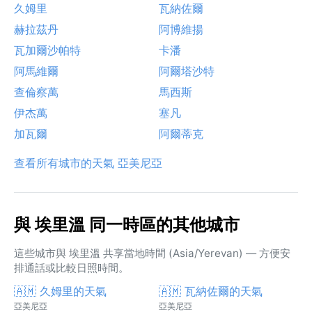
久姆里
瓦納佐爾
赫拉茲丹
阿博維揚
瓦加爾沙帕特
卡潘
阿馬維爾
阿爾塔沙特
查倫察萬
馬西斯
伊杰萬
塞凡
加瓦爾
阿爾蒂克
查看所有城市的天氣 亞美尼亞
與 埃里溫 同一時區的其他城市
這些城市與 埃里溫 共享當地時間 (Asia/Yerevan) — 方便安
排通話或比較日照時間。
🇦🇲 久姆里的天氣
🇦🇲 瓦納佐爾的天氣
亞美尼亞
亞美尼亞