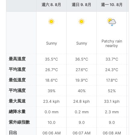
週六 8. 8月
週日 9. 8月
週一 10. 8月
週
Patchy rain
P
Sunny
Sunny
nearby
最高溫度
35.5°C
36.5°C
33.7°C
平均溫度
26.7°C
27.6°C
24.3°C
最低溫度
18.6°C
19.9°C
17.8°C
平均濕度
39%
40%
52%
最大風速
23.4 kph
24.8 kph
33.1 kph
總降水量
0.0 mm
0.2 mm
2.3 mm
紫外線指數
10.0
9.0
9.0
日出
06:06 AM
06:07 AM
06:08 AM
0