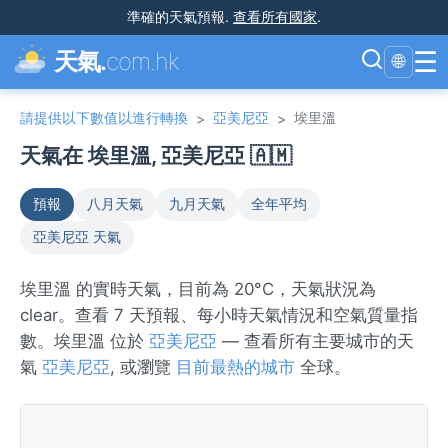
準確的天氣預報
.
查看所有國家
.
☰
天氣.
com.hk
🌐
請提供以下數值以進行轉換
亞美尼亞
埃里溫
>
>
天氣在 埃里溫, 亞美尼亞 🇦🇲
預報
八月天氣
九月天氣
全年平均
亞美尼亞 天氣
埃里溫 的實時天氣，目前為 20°C，天氣狀況為
clear。查看 7 天預報、每小時天氣情況和空氣質量指
數。埃里溫 位於
亞美尼亞
— 查看所有主要城市的天
氣
亞美尼亞
, 或瀏覽
目前最熱的城市
全球。