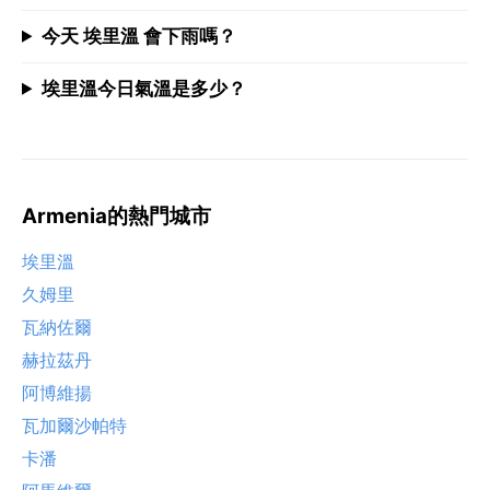
今天 埃里溫 會下雨嗎？
埃里溫今日氣溫是多少？
Armenia的熱門城市
埃里溫
久姆里
瓦納佐爾
赫拉茲丹
阿博維揚
瓦加爾沙帕特
卡潘