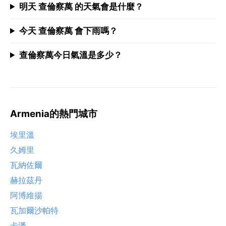
明天 查倫察萬 的天氣會是什麼？
今天 查倫察萬 會下雨嗎？
查倫察萬今日氣溫是多少？
Armenia的熱門城市
埃里溫
久姆里
瓦納佐爾
赫拉茲丹
阿博維揚
瓦加爾沙帕特
卡潘