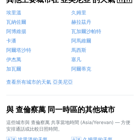
埃里溫
久姆里
瓦納佐爾
赫拉茲丹
阿博維揚
瓦加爾沙帕特
卡潘
阿馬維爾
阿爾塔沙特
馬西斯
伊杰萬
塞凡
加瓦爾
阿爾蒂克
查看所有城市的天氣 亞美尼亞
與 查倫察萬 同一時區的其他城市
這些城市與 查倫察萬 共享當地時間 (Asia/Yerevan) — 方便
安排通話或比較日照時間。
🇦🇲 埃里溫的天氣
🇦🇲 久姆里的天氣