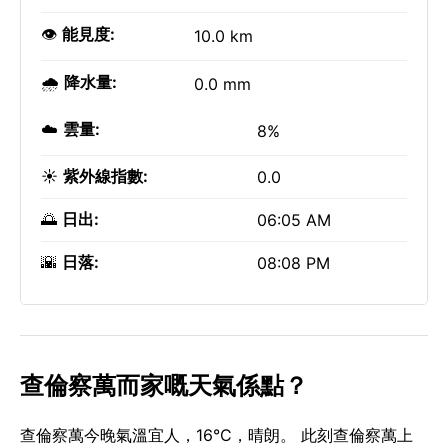
👁️
能見度:
10.0 km
🌧️
降水量:
0.0 mm
☁️
雲量:
8%
☀️
紫外線指數:
0.0
🌅
日出:
06:05 AM
🌇
日落:
08:08 PM
查倫察萬而家嘅天氣係點？
查倫察萬今晚氣溫宜人，16°C，晴朗。 此刻查倫察萬上