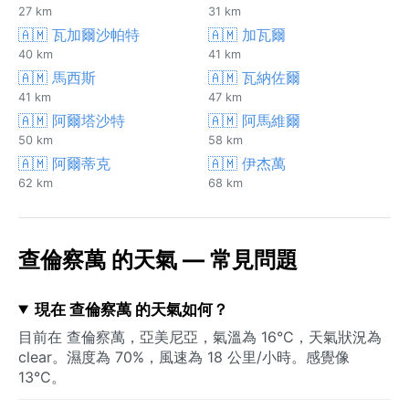
27 km
31 km
🇦🇲 瓦加爾沙帕特
🇦🇲 加瓦爾
40 km
41 km
🇦🇲 馬西斯
🇦🇲 瓦納佐爾
41 km
47 km
🇦🇲 阿爾塔沙特
🇦🇲 阿馬維爾
50 km
58 km
🇦🇲 阿爾蒂克
🇦🇲 伊杰萬
62 km
68 km
查倫察萬 的天氣 — 常見問題
現在 查倫察萬 的天氣如何？
目前在 查倫察萬，亞美尼亞，氣溫為 16°C，天氣狀況為
clear。濕度為 70%，風速為 18 公里/小時。感覺像
13°C。