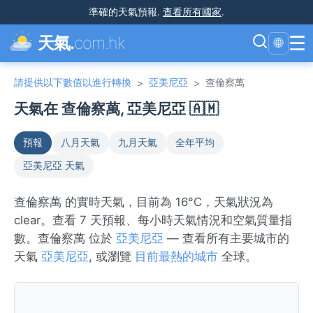
準確的天氣預報
.
查看所有國家
.
☰
天氣.
com.hk
🌐
請提供以下數值以進行轉換
亞美尼亞
查倫察萬
>
>
天氣在 查倫察萬, 亞美尼亞 🇦🇲
預報
八月天氣
九月天氣
全年平均
亞美尼亞 天氣
查倫察萬 的實時天氣，目前為 16°C，天氣狀況為
clear。查看 7 天預報、每小時天氣情況和空氣質量指
數。查倫察萬 位於
亞美尼亞
— 查看所有主要城市的
天氣
亞美尼亞
, 或瀏覽
目前最熱的城市
全球。