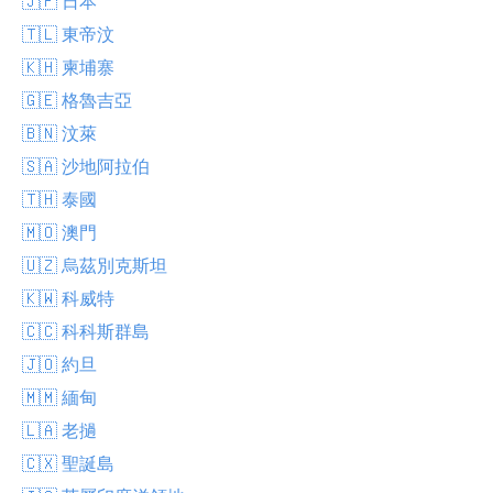
🇯🇵 日本
🇹🇱 東帝汶
🇰🇭 柬埔寨
🇬🇪 格魯吉亞
🇧🇳 汶萊
🇸🇦 沙地阿拉伯
🇹🇭 泰國
🇲🇴 澳門
🇺🇿 烏茲別克斯坦
🇰🇼 科威特
🇨🇨 科科斯群島
🇯🇴 約旦
🇲🇲 緬甸
🇱🇦 老撾
🇨🇽 聖誕島