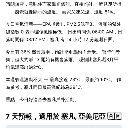
晴朗無雲，意味住而家陽光猛烈、直接照射。 所見即所得
——感覺就像顯示的溫度。 而家又凍又濕，濕度 81%。
今日空氣清新——EPA指數1，PM2.5低至8。 溫和的紫外
線指數 0 表示曬傷風險極低。 日出時間係 06:00 AM，日
落時間係 08:12 PM：塞凡 有 14 小時 12 分鐘嘅日照。
今日有 36% 機會落雨，預計降雨量約 1 毫米。 暫時仲乾
爽，但大約喺 13 開始有機會落雨。 呢個比塞凡嘅8月平
均氣溫高出約2°C。
本週氣溫波動不大 — 最高接近 23°C，最低約 10°C。 作
為參考，塞凡同日最高溫紀錄為29°C。
重點：今日好適合去塞凡戶外活動。
7 天預報，適用於 塞凡, 亞美尼亞 🇦🇲