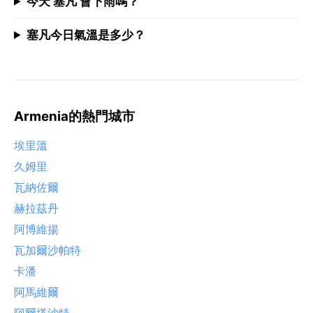
今天 塞凡 會下雨嗎？
塞凡今日氣溫是多少？
Armenia的熱門城市
埃里溫
久姆里
瓦納佐爾
赫拉茲丹
阿博維揚
瓦加爾沙帕特
卡潘
阿馬維爾