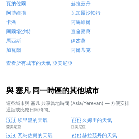
瓦納佐爾
赫拉茲丹
阿博維揚
瓦加爾沙帕特
卡潘
阿馬維爾
阿爾塔沙特
查倫察萬
馬西斯
伊杰萬
加瓦爾
阿爾蒂克
查看所有城市的天氣 亞美尼亞
與 塞凡 同一時區的其他城市
這些城市與 塞凡 共享當地時間 (Asia/Yerevan) — 方便安排
通話或比較日照時間。
🇦🇲 埃里溫的天氣
🇦🇲 久姆里的天氣
亞美尼亞
亞美尼亞
🇦🇲 瓦納佐爾的天氣
🇦🇲 赫拉茲丹的天氣