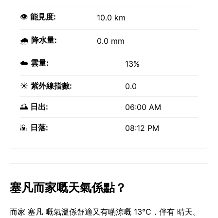
👁️
能見度:
10.0 km
🌧️
降水量:
0.0 mm
☁️
雲量:
13%
☀️
紫外線指數:
0.0
🌅
日出:
06:00 AM
🌇
日落:
08:12 PM
塞凡而家嘅天氣係點？
而家 塞凡 嘅氣溫係舒適又有啲涼嘅 13°C，伴有 晴天。