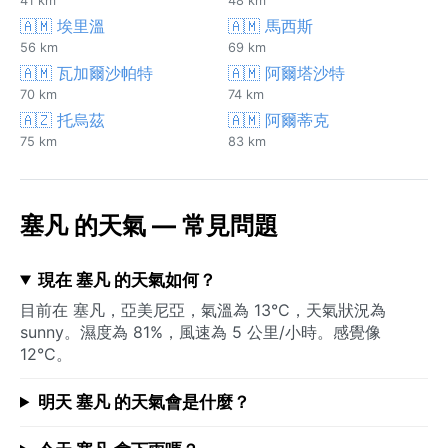
41 km
48 km
🇦🇲 埃里溫
🇦🇲 馬西斯
56 km
69 km
🇦🇲 瓦加爾沙帕特
🇦🇲 阿爾塔沙特
70 km
74 km
🇦🇿 托烏茲
🇦🇲 阿爾蒂克
75 km
83 km
塞凡 的天氣 — 常見問題
現在 塞凡 的天氣如何？
目前在 塞凡，亞美尼亞，氣溫為 13°C，天氣狀況為
sunny。濕度為 81%，風速為 5 公里/小時。感覺像
12°C。
明天 塞凡 的天氣會是什麼？