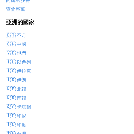
阿爾塔沙特
查倫察萬
亞洲的國家
🇧🇹 不丹
🇨🇳 中國
🇾🇪 也門
🇮🇱 以色列
🇮🇶 伊拉克
🇮🇷 伊朗
🇰🇵 北韓
🇰🇷 南韓
🇶🇦 卡塔爾
🇮🇩 印尼
🇮🇳 印度
🇹🇼 台灣