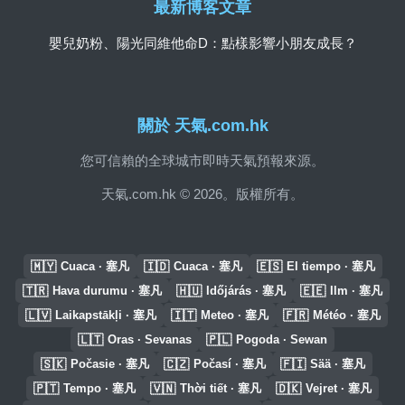
最新博客文章
嬰兒奶粉、陽光同維他命D：點樣影響小朋友成長？
關於 天氣.com.hk
您可信賴的全球城市即時天氣預報來源。
天氣.com.hk © 2026。版權所有。
🇲🇾
🇮🇩
🇪🇸
Cuaca · 塞凡
Cuaca · 塞凡
El tiempo · 塞凡
🇹🇷
🇭🇺
🇪🇪
Hava durumu · 塞凡
Időjárás · 塞凡
Ilm · 塞凡
🇱🇻
🇮🇹
🇫🇷
Laikapstākļi · 塞凡
Meteo · 塞凡
Météo · 塞凡
🇱🇹
🇵🇱
Oras · Sevanas
Pogoda · Sewan
🇸🇰
🇨🇿
🇫🇮
Počasie · 塞凡
Počasí · 塞凡
Sää · 塞凡
🇵🇹
🇻🇳
🇩🇰
Tempo · 塞凡
Thời tiết · 塞凡
Vejret · 塞凡