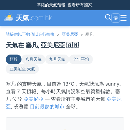
準確的天氣預報
.
查看所有國家
.
☰
天氣.
com.hk
🌐
請提供以下數值以進行轉換
亞美尼亞
塞凡
>
>
天氣在 塞凡, 亞美尼亞 🇦🇲
預報
八月天氣
九月天氣
全年平均
亞美尼亞 天氣
塞凡 的實時天氣，目前為 13°C，天氣狀況為 sunny。
查看 7 天預報、每小時天氣情況和空氣質量指數。塞
凡 位於
亞美尼亞
— 查看所有主要城市的天氣
亞美尼
亞
, 或瀏覽
目前最熱的城市
全球。