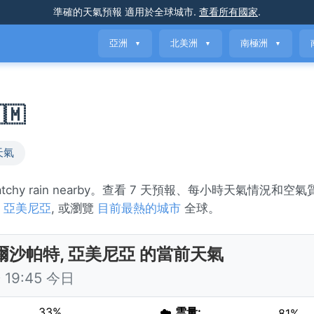
準確的天氣預報
適用於全球城市
.
查看所有國家
.
亞洲
北美洲
南極洲
▼
▼
▼
🇲
天氣
chy rain nearby。查看 7 天預報、每小時天氣情況和空
氣
亞美尼亞
, 或瀏覽
目前最熱的城市
全球。
爾沙帕特, 亞美尼亞 的當前天氣
19:45 今日
33%
☁️
雲量:
81%