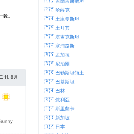
🇰🇬 吉爾吉斯斯坦
🇰🇿 哈薩克
全一致。
🇹🇲 土庫曼斯坦
🇹🇷 土耳其
🇹🇯 塔吉克斯坦
🇨🇾 塞浦路斯
🇧🇩 孟加拉
🇳🇵 尼泊爾
🇵🇸 巴勒斯坦領土
 11. 8月
週三 12. 8月
🇵🇰 巴基斯坦
🇧🇭 巴林
🇸🇾 敘利亞
🇱🇰 斯里蘭卡
🇸🇬 新加坡
Patchy rain
Sunny
nearby
🇯🇵 日本