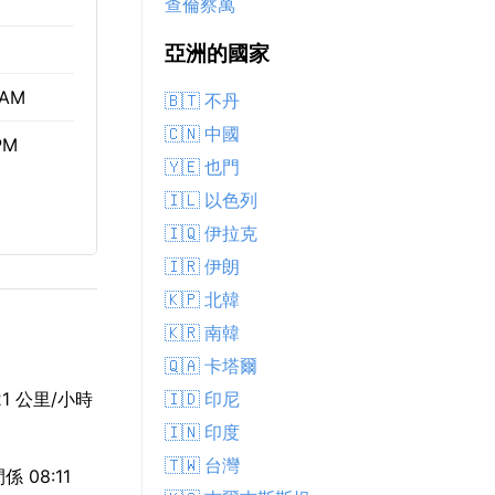
查倫察萬
亞洲的國家
 AM
🇧🇹 不丹
🇨🇳 中國
PM
🇾🇪 也門
🇮🇱 以色列
🇮🇶 伊拉克
🇮🇷 伊朗
🇰🇵 北韓
🇰🇷 南韓
🇶🇦 卡塔爾
🇮🇩 印尼
1 公里/小時
🇮🇳 印度
🇹🇼 台灣
 08:11