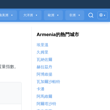
🌐
南美洲
大洋洲
歐洲
非洲
▾
▼
▼
▼
▼
Armenia的熱門城市
埃里溫
久姆里
瓦納佐爾
氣質量指數。
赫拉茲丹
阿博維揚
瓦加爾沙帕特
卡潘
阿馬維爾
阿爾塔沙特