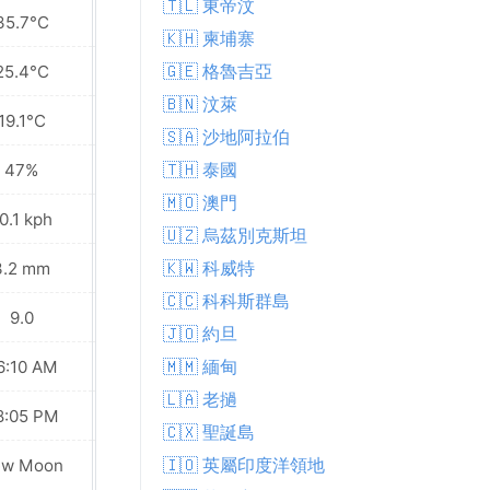
🇹🇱 東帝汶
35.7°C
35.4°C
🇰🇭 柬埔寨
🇬🇪 格魯吉亞
25.4°C
25.5°C
🇧🇳 汶萊
19.1°C
18.2°C
🇸🇦 沙地阿拉伯
🇹🇭 泰國
47%
47%
🇲🇴 澳門
0.1 kph
10.1 kph
🇺🇿 烏茲別克斯坦
🇰🇼 科威特
3.2 mm
3.5 mm
🇨🇨 科科斯群島
9.0
9.0
🇯🇴 約旦
🇲🇲 緬甸
6:10 AM
06:11 AM
🇱🇦 老撾
8:05 PM
08:04 PM
🇨🇽 聖誕島
🇮🇴 英屬印度洋領地
ew Moon
New Moon