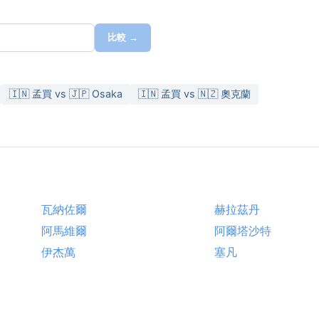
比較 →
🇮🇳 孟買 vs 🇯🇵 Osaka
🇮🇳 孟買 vs 🇳🇿 奧克蘭
瓦納佐爾
赫拉茲丹
阿馬維爾
阿爾塔沙特
伊杰萬
塞凡