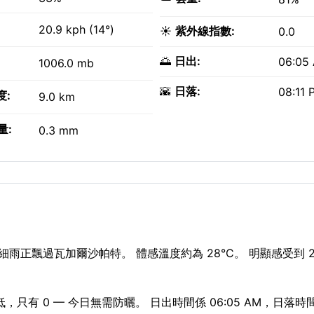
20.9 kph (14°)
☀️
紫外線指數:
0.0
🌅
日出:
06:05
1006.0 mb
🌇
日落:
08:11 
度:
9.0 km
量:
0.3 mm
雨正飄過瓦加爾沙帕特。 體感溫度約為 28°C。 明顯感受到 2
只有 0 — 今日無需防曬。 日出時間係 06:05 AM，日落時間係