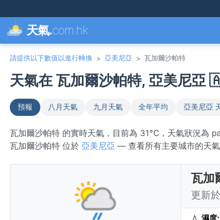
天氣.
com.hk
請提供以下數值以進行轉換
亞美尼亞
瓦加爾沙帕特
>
>
天氣在 瓦加爾沙帕特, 亞美尼亞 🇦
預報
八月天氣
九月天氣
全年平均
亞美尼亞 
瓦加爾沙帕特 的實時天氣，目前為 31°C，天氣狀況為 pat
瓦加爾沙帕特 位於
亞美尼亞
— 查看所有主要城市的天
瓦加
更新於 
💧
濕度: