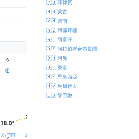
🇵🇭 菲律賓
🇲🇳 蒙古
🇻🇳 越南
🇦🇿 阿塞拜疆
🇦🇫 阿富汗
🇦🇪 阿拉伯聯合酋長國
🇴🇲 阿曼
6
7
8
9
10
11
🇭🇰 香港
🇲🇾 馬來西亞
🇲🇻 馬爾代夫
🇱🇧 黎巴嫩
30.0°
28.0°
27.0°
24.0°
21.0°
18.0°
3% 下雨
2% 下雨
1% 下雨
1% 下雨
1% 下雨
1% 下雨
↑
↑
↑
↑
↑
↑