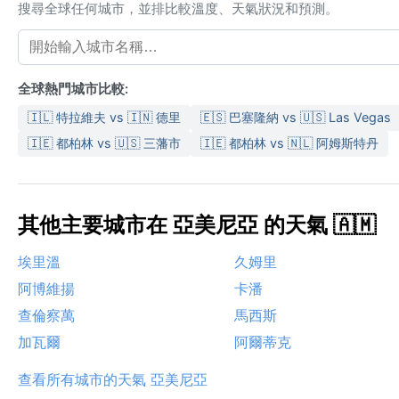
搜尋全球任何城市，並排比較溫度、天氣狀況和預測。
全球熱門城市比較:
🇮🇱 特拉維夫 vs 🇮🇳 德里
🇪🇸 巴塞隆納 vs 🇺🇸 Las Vegas
🇮🇪 都柏林 vs 🇺🇸 三藩市
🇮🇪 都柏林 vs 🇳🇱 阿姆斯特丹
其他主要城市在 亞美尼亞 的天氣 🇦🇲
埃里溫
久姆里
阿博維揚
卡潘
查倫察萬
馬西斯
加瓦爾
阿爾蒂克
查看所有城市的天氣 亞美尼亞