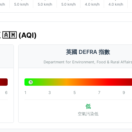
m/h
5.0 km/h
5.0 km/h
5.0 km/h
4.0 km/h
4.0 km/h
🇲 (AQI)
英國 DEFRA 指數
Department for Environment, Food & Rural Affair
1
6
1
3
5
7
9
低
空氣污染低