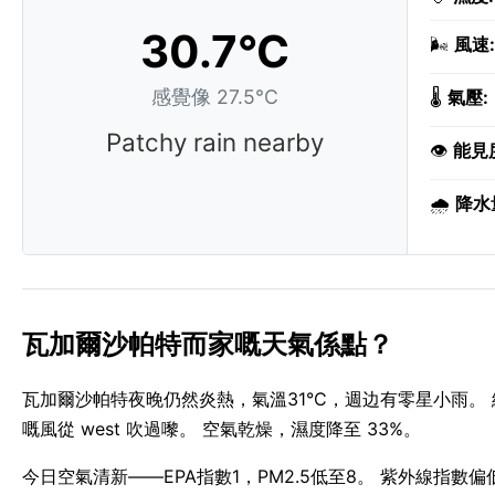
30.7°C
🌬️
風速:
感覺像 27.5°C
🌡️
氣壓:
Patchy rain nearby
👁️
能見
🌧️
降水
瓦加爾沙帕特而家嘅天氣係點？
瓦加爾沙帕特夜晚仍然炎熱，氣溫31°C，週边有零星小雨。 細
嘅風從 west 吹過嚟。 空氣乾燥，濕度降至 33%。
今日空氣清新——EPA指數1，PM2.5低至8。 紫外線指數偏低，