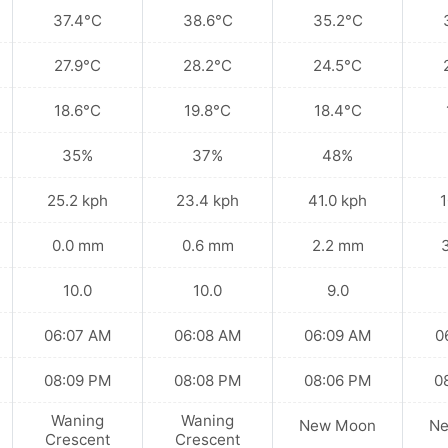
37.4°C
38.6°C
35.2°C
27.9°C
28.2°C
24.5°C
18.6°C
19.8°C
18.4°C
35%
37%
48%
25.2 kph
23.4 kph
41.0 kph
1
0.0 mm
0.6 mm
2.2 mm
10.0
10.0
9.0
06:07 AM
06:08 AM
06:09 AM
0
08:09 PM
08:08 PM
08:06 PM
0
Waning
Waning
New Moon
N
Crescent
Crescent