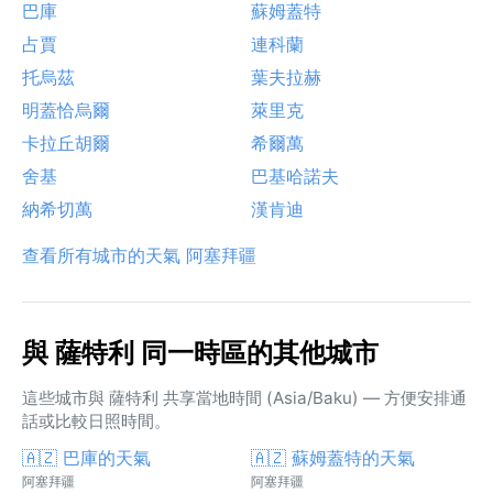
巴庫
蘇姆蓋特
占賈
連科蘭
托烏茲
葉夫拉赫
明蓋恰烏爾
萊里克
卡拉丘胡爾
希爾萬
舍基
巴基哈諾夫
納希切萬
漢肯迪
查看所有城市的天氣 阿塞拜疆
與 薩特利 同一時區的其他城市
這些城市與 薩特利 共享當地時間 (Asia/Baku) — 方便安排通
話或比較日照時間。
🇦🇿 巴庫的天氣
🇦🇿 蘇姆蓋特的天氣
阿塞拜疆
阿塞拜疆