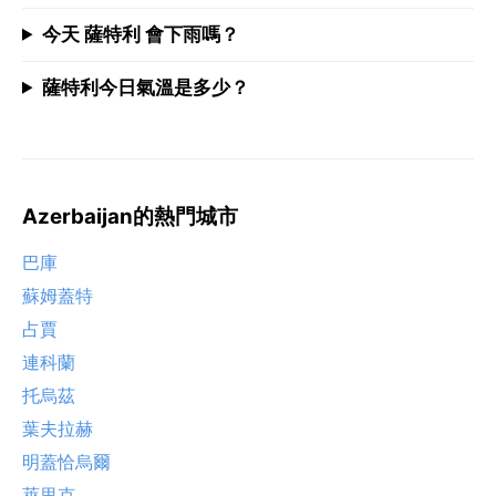
今天 薩特利 會下雨嗎？
薩特利今日氣溫是多少？
Azerbaijan的熱門城市
巴庫
蘇姆蓋特
占賈
連科蘭
托烏茲
葉夫拉赫
明蓋恰烏爾
萊里克