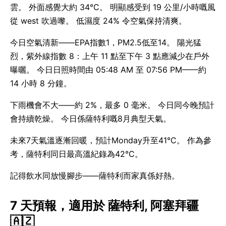
雲。 外面感覺大約 34°C。 明顯感受到 19 公里/小時嘅風
從 west 吹過嚟。 低濕度 24% 令空氣保持清爽。
今日空氣清新——EPA指數1，PM2.5低至14。 陽光猛
烈，紫外線指數 8：上午 11 點至下午 3 點應減少在戶外
曝曬。 今日日照時間由 05:48 AM 至 07:56 PM——約
14 小時 8 分鐘。
下雨機會不大——約 2%，最多 0 毫米。 今日同今晚預計
會持續乾燥。 今日係薩特利嘅8月典型天氣。
未來7天氣溫逐漸回暖，預計Monday升至41°C。 作為參
考，薩特利同日最高溫紀錄為42°C。
記得飲水同放慢腳步——薩特利而家真係好熱。
7 天預報，適用於 薩特利, 阿塞拜疆
🇦🇿