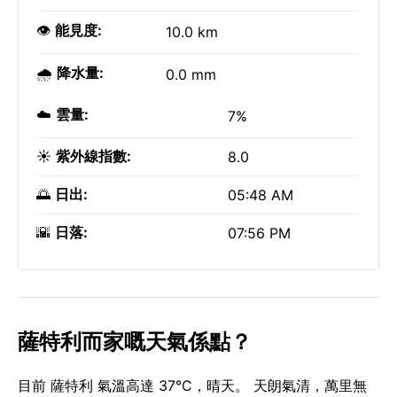
👁️
能見度:
10.0 km
🌧️
降水量:
0.0 mm
☁️
雲量:
7%
☀️
紫外線指數:
8.0
🌅
日出:
05:48 AM
🌇
日落:
07:56 PM
薩特利而家嘅天氣係點？
目前 薩特利 氣溫高達 37°C，晴天。 天朗氣清，萬里無