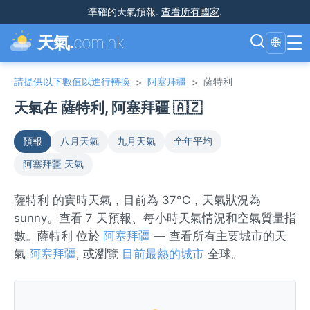
準確的天氣預報
.
查看所有國家
.
☰
天氣.
com.hk
🌐
請提供以下數值以進行轉換
阿塞拜疆
薩特利
>
>
天氣在 薩特利, 阿塞拜疆 🇦🇿
預報
八月天氣
九月天氣
全年平均
阿塞拜疆 天氣
薩特利 的實時天氣，目前為 37°C，天氣狀況為
sunny。查看 7 天預報、每小時天氣情況和空氣質量指
數。薩特利 位於
阿塞拜疆
— 查看所有主要城市的天
氣
阿塞拜疆
, 或瀏覽
目前最熱的城市
全球。